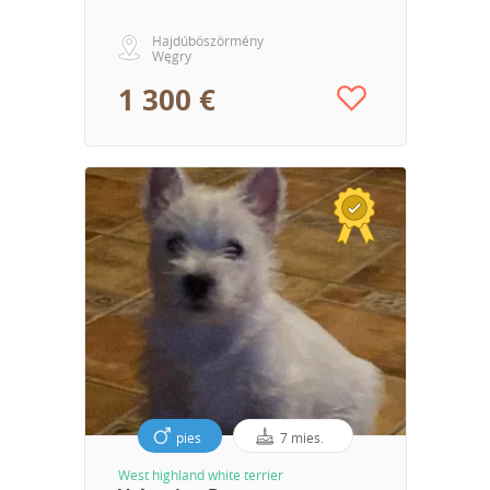
Hajdúböszörmény
Węgry
1 300 €
pies
7 mies.
West highland white terrier