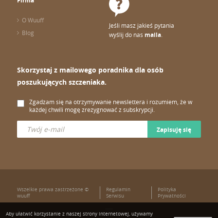
Firma
O Wuuff
Jeśli masz jakieś pytania
Blog
wyślij do nas
maila
.
Skorzystaj z mailowego poradnika dla osób
poszukujących szczeniaka.
Zgadzam się na otrzymywanie newslettera i rozumiem, że w
każdej chwili mogę zrezygnować z subskrypcji.
Zapisuję się
Wszelkie prawa zastrzeżone ©
Regulamin
Polityka
wuuff
Serwisu
Prywatności
Aby ułatwić korzystanie z naszej strony internetowej, używamy