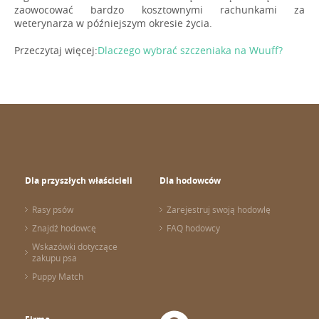
zaowocować bardzo kosztownymi rachunkami za
weterynarza w późniejszym okresie życia.
Przeczytaj więcej:
Dlaczego wybrać szczeniaka na Wuuff?
Dla przyszłych właścicieli
Dla hodowców
Rasy psów
Zarejestruj swoją hodowlę
Znajdź hodowcę
FAQ hodowcy
Wskazówki dotyczące
zakupu psa
Puppy Match