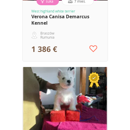
suka
7 mies.
West highland white terrier
Verona Canisa Demarcus
Kennel
Braszów
Rumunia
1 386 €