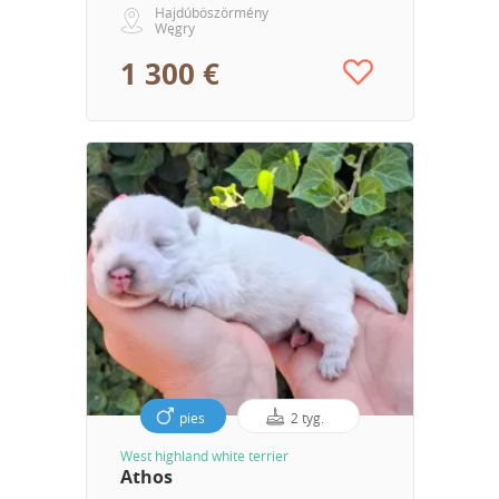
Hajdúböszörmény
Węgry
1 300 €
pies
2 tyg.
West highland white terrier
Athos