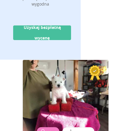
wygodna
Uzyskaj bezpłatną
wycenę