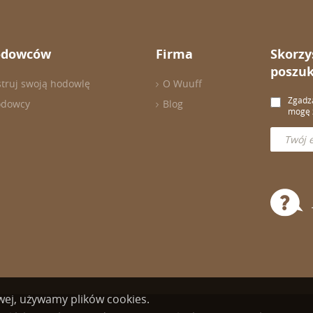
odowców
Firma
Skorzy
poszuk
struj swoją hodowlę
O Wuuff
Zgadza
odowcy
Blog
mogę z
owej, używamy plików cookies.