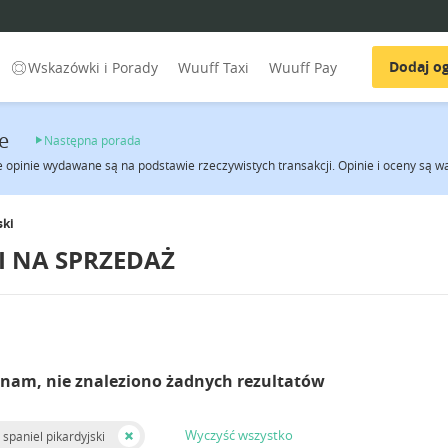
Dodaj og
Wskazówki i Porady
Wuuff Taxi
Wuuff Pay
e
Następna porada
e opinie wydawane są na podstawie rzeczywistych transakcji. Opinie i oceny są
ski
KI NA SPRZEDAŻ
 nam, nie znaleziono żadnych rezultatów
Wyczyść wszystko
 spaniel pikardyjski