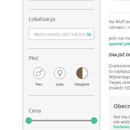
Lokalizacja
Na Wuff w
zdrowiu i 
Jeśli nie 
spaniel p
ZNAJDŹ O
Płeć
Znalezieni
to najleps
Wybierając
Twojej oso
Pies
Suka
Obojętne
znaleźć O
Obecni
Cena
Nie ma t
nie widz
hodowcó