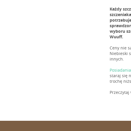
Każdy szc
szczeniaka
potrzebuj
sprawdzone
wyboru sz
Wuuff.
Ceny nie s
Niebieski s
innych.
Posiadania
staraj się
trochę niż
Przeczytaj 