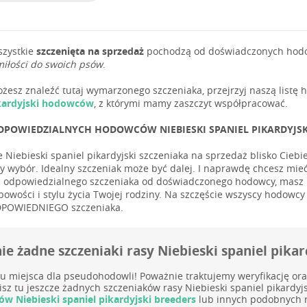
szystkie
szczenięta na sprzedaż
pochodzą od doświadczonych hodowc
miłości do swoich psów
.
możesz znaleźć tutaj wymarzonego szczeniaka, przejrzyj naszą list
ikardyjski hodowców
, z którymi mamy zaszczyt współpracować.
DPOWIEDZIALNYCH HODOWCÓW NIEBIESKI SPANIEL PIKARDYJSKI 
e Niebieski spaniel pikardyjski szczeniaka na sprzedaż blisko Ciebi
zy wybór. Idealny szczeniak może być dalej. I naprawdę chcesz mi
 odpowiedzialnego szczeniaka od doświadczonego hodowcy, masz p
bowości i stylu życia Twojej rodziny. Na szczęście wszyscy hodowc
DPOWIEDNIEGO szczeniaka.
e żadne szczeniaki rasy Niebieski spaniel pikar
u miejsca dla pseudohodowli! Poważnie traktujemy weryfikację or
isz tu jeszcze żadnych szczeniaków rasy Niebieski spaniel pikardy
w Niebieski spaniel pikardyjski breeders
lub innych podobnych r