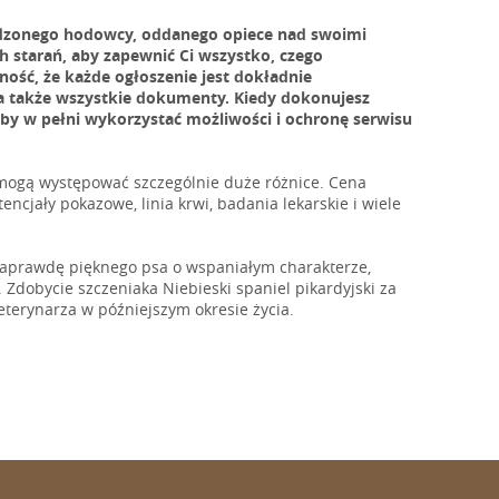
awdzonego hodowcy, oddanego opiece nad swoimi
ch starań, aby zapewnić Ci wszystko, czego
ość, że każde ogłoszenie jest dokładnie
 a także wszystkie dokumenty. Kiedy dokonujesz
aby w pełni wykorzystać możliwości i ochronę serwisu
 mogą występować szczególnie duże różnice. Cena
tencjały pokazowe, linia krwi, badania lekarskie i wiele
 naprawdę pięknego psa o wspaniałym charakterze,
 Zdobycie szczeniaka Niebieski spaniel pikardyjski za
erynarza w późniejszym okresie życia.