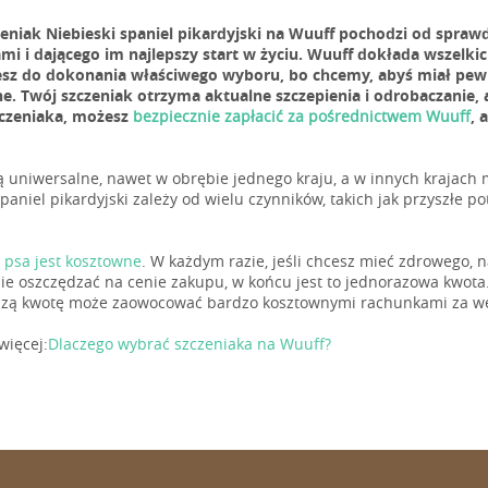
zeniak Niebieski spaniel pikardyjski na Wuuff pochodzi od spr
mi i dającego im najlepszy start w życiu. Wuuff dokłada wszelki
esz do dokonania właściwego wyboru, bo chcemy, abyś miał pewn
. Twój szczeniak otrzyma aktualne szczepienia i odrobaczanie,
czeniaka, możesz
bezpiecznie zapłacić za pośrednictwem Wuuff
, 
ą uniwersalne, nawet w obrębie jednego kraju, a w innych krajach
paniel pikardyjski zależy od wielu czynników, takich jak przyszłe po
 psa jest kosztowne
. W każdym razie, jeśli chcesz mieć zdrowego,
 nie oszczędzać na cenie zakupu, w końcu jest to jednorazowa kwota.
szą kwotę może zaowocować bardzo kosztownymi rachunkami za wet
więcej:
Dlaczego wybrać szczeniaka na Wuuff?