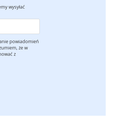
emy wysyłać
anie powiadomień
ozumiem, że w
gnować z