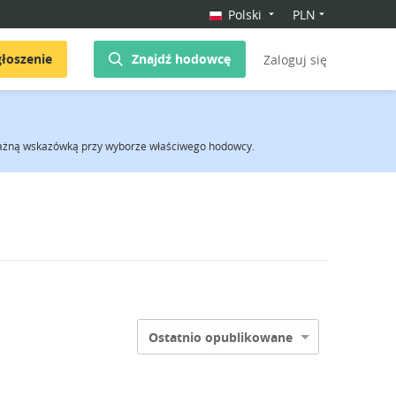
Polski
PLN
łoszenie
Znajdź hodowcę
Zaloguj się
 ważną wskazówką przy wyborze właściwego hodowcy.
Ostatnio opublikowane