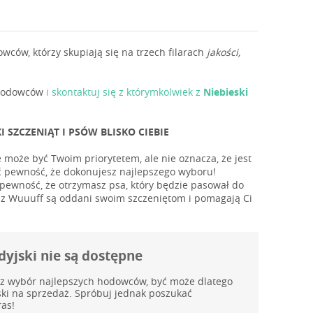
ów, którzy skupiają się na trzech filarach
jakości,
ę hodowców
i skontaktuj się z którymkolwiek z
Niebieski
SZCZENIĄT I PSÓW BLISKO CIEBIE
e może być Twoim priorytetem, ale nie oznacza, że jest
eć pewność, że dokonujesz najlepszego wyboru!
ewność, że otrzymasz psa, który będzie pasował do
y z Wuuuff są oddani swoim szczeniętom i pomagają Ci
dyjski nie są dostępne
az wybór najlepszych hodowców, być może dlatego
jski na sprzedaż. Spróbuj jednak poszukać
as!