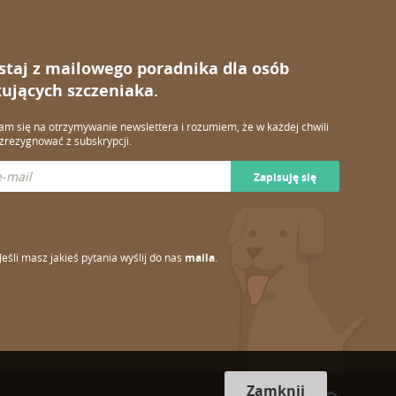
staj z mailowego poradnika dla osób
ujących szczeniaka.
m się na otrzymywanie newslettera i rozumiem, że w każdej chwili
rezygnować z subskrypcji.
Zapisuję się
Jeśli masz jakieś pytania wyślij do nas
maila
.
Zamknij