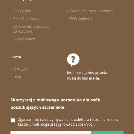
Rasy psów
Zarejestruj swoją hodowlę
Znajdź hodowcę
FAQ hodowcy
Wskazówki dotyczące
zakupu psa
Puppy Match
Firma
O Wuuff
Jeśli masz jakieś pytania
Blog
wyślij do nas
maila
.
Skorzystaj z mailowego poradnika dla osób
poszukujących szczeniaka.
Zgadzam się na otrzymywanie newslettera i rozumiem, że w
każdej chwili mogę zrezygnować z subskrypcji.