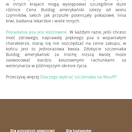
w innych krajach mogą występować szczególnie duże
różnice. Cena Buldog amerykański zależy od wielu
czynników, takich jak przyszłe potencjały pokazowe, linia
krwi, badania lekarskie i wiele innych.
Posiadania psa jest kosztowne
. W każdym razie, jeśli chcesz
mieć zdrowego, naprawdę pięknego psa o wspaniałym
charakterze, staraj się nie oszczędzać na cenie zakupu, w
końcu jest to jednorazowa kwota. Zdobycie szczeniaka
Buldog amerykański za trochę niższą kwotę może
zaowocować bardzo kosztownymi rachunkami za
weterynarza w późniejszym okresie życia.
Przeczytaj więcej:
Dlaczego wybrać szczeniaka na Wuuff?
Dla przyszłych właścicieli
Dla hodowców