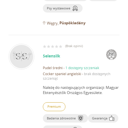
Psy wystawowe
Püspökladány
Węgry
(
Brak opinii
)
Selensilk
Pudel średni
-
1 dostępny szczeniak
Cocker spaniel angielski
-
brak dostępnych
szczeniąt
Należę do następujących organizacji: Magyar
Ebtenyésztők Országos Egyesülete.
Premium
Badania zdrowotne
Gwarancja