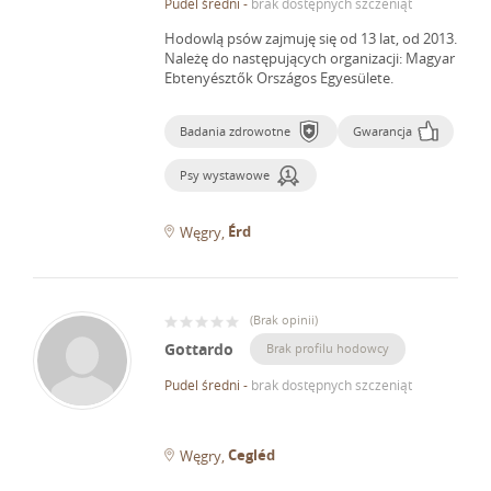
Pudel średni
-
brak dostępnych szczeniąt
Hodowlą psów zajmuję się od 13 lat, od 2013.
Należę do następujących organizacji: Magyar
Ebtenyésztők Országos Egyesülete.
Badania zdrowotne
Gwarancja
Psy wystawowe
Érd
Węgry
(
Brak opinii
)
Gottardo
Brak profilu hodowcy
Pudel średni
-
brak dostępnych szczeniąt
Cegléd
Węgry