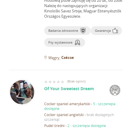
Hodowlą psów zajmuję się od 20 lat, od 2006.
Należę do następujących organizacji:
Kinološki Savez Srbije, Magyar Ebtenyésztők
Országos Egyesülete.
Badania zdrowotne
Gwarancja
Psy wystawowe
Csécse
Węgry
(
Brak opinii
)
Of Your Sweetest Dream
Cocker spaniel amerykański
-
5 - szczenięta
dostępne
Cocker spaniel angielski
-
brak dostępnych
szczeniąt
Pudel średni
-
2 - szczenięta dostępne