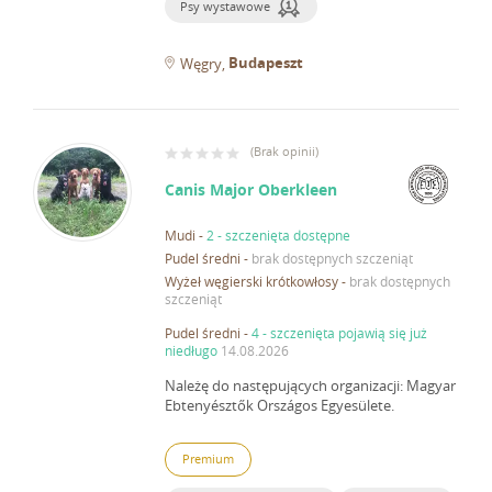
Psy wystawowe
Budapeszt
Węgry
(
Brak opinii
)
Canis Major Oberkleen
Mudi
-
2 - szczenięta dostępne
Pudel średni
-
brak dostępnych szczeniąt
Wyżeł węgierski krótkowłosy
-
brak dostępnych
szczeniąt
Pudel średni
-
4 - szczenięta pojawią się już
niedługo
14.08.2026
Należę do następujących organizacji: Magyar
Ebtenyésztők Országos Egyesülete.
Premium