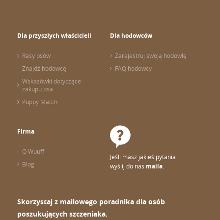
Dla przyszłych właścicieli
Dla hodowców
Rasy psów
Zarejestruj swoją hodowlę
Znajdź hodowcę
FAQ hodowcy
Wskazówki dotyczące
zakupu psa
Puppy Match
Firma
O Wuuff
Jeśli masz jakieś pytania
Blog
wyślij do nas
maila
.
Skorzystaj z mailowego poradnika dla osób
poszukujących szczeniaka.