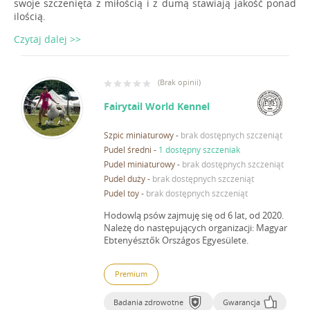
swoje szczenięta z miłością i z dumą stawiają jakość ponad
ilością.
Czytaj dalej >>
(
Brak opinii
)
Fairytail World Kennel
Szpic miniaturowy
-
brak dostępnych szczeniąt
Pudel średni
-
1 dostępny szczeniak
Pudel miniaturowy
-
brak dostępnych szczeniąt
Pudel duży
-
brak dostępnych szczeniąt
Pudel toy
-
brak dostępnych szczeniąt
Hodowlą psów zajmuję się od 6 lat, od 2020.
Należę do następujących organizacji: Magyar
Ebtenyésztők Országos Egyesülete.
Premium
Badania zdrowotne
Gwarancja