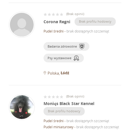
(
Brak opinii
)
Corona Regni
Brak profilu hodowcy
Pudel średni
-
brak dostępnych szczeniąt
Badania zdrowotne
Psy wystawowe
Łódź
Polska
(
Brak opinii
)
Moniqs Black Star Kennel
Brak profilu hodowcy
Pudel średni
-
brak dostępnych szczeniąt
Pudel miniaturowy
-
brak dostępnych szczeniąt