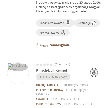
Hodowlą psów zajmuję się od 20 lat, od 2006.
Należę do następujących organizacji: Magyar
Ebtenyésztők Országos Egyesülete.
Badania zdrowotne
Gwarancja
Psy wystawowe
Vámosgyörk
Węgry
(
Brak opinii
)
Pinsch-bull Kennel
Brak profilu hodowcy
Buldog francuski
-
1 dostępny szczeniak
Pinczer miniaturowy
-
brak dostępnych
szczeniąt
Cavapoo
-
1 dostępny szczeniak
Pudel miniaturowy
-
1 dostępny szczeniak