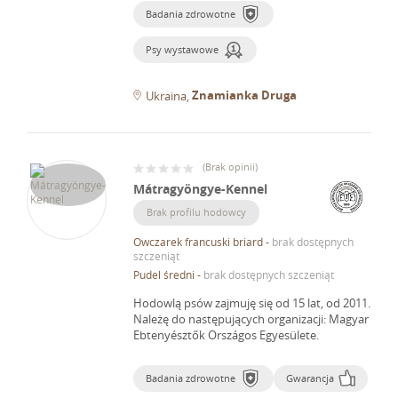
Badania zdrowotne
Psy wystawowe
Znamianka Druga
Ukraina
(
Brak opinii
)
Mátragyöngye-Kennel
Brak profilu hodowcy
Owczarek francuski briard
-
brak dostępnych
szczeniąt
Pudel średni
-
brak dostępnych szczeniąt
Hodowlą psów zajmuję się od 15 lat, od 2011.
Należę do następujących organizacji: Magyar
Ebtenyésztők Országos Egyesülete.
Badania zdrowotne
Gwarancja