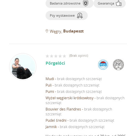
Badania zdrowotne
Gwarancja
Psy wystawowe
Budapeszt
Węgry
(
Brak opinii
)
Pörgelóci
Mudi
-
brak dostępnych szczeniąt
Puli
-
brak dostępnych szczeniąt
Pumi
-
brak dostępnych szczeniąt
Wyżeł węgierski krótkowłosy
-
brak dostępnych
szczeniąt
Bouvier des Flandres
-
brak dostępnych
szczeniąt
Pudel średni
-
brak dostępnych szczeniąt
Jamnik
-
brak dostępnych szczeniąt