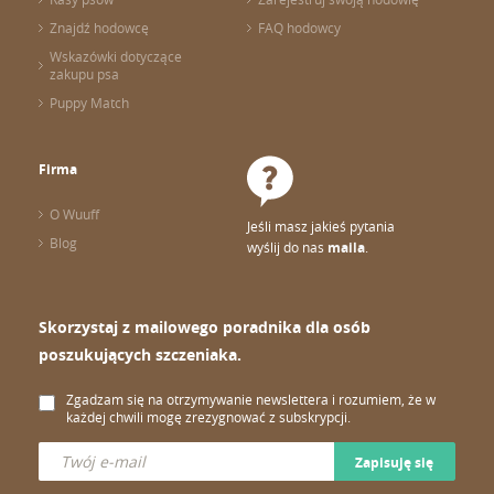
Znajdź hodowcę
FAQ hodowcy
Wskazówki dotyczące
zakupu psa
Puppy Match
Firma
O Wuuff
Jeśli masz jakieś pytania
Blog
wyślij do nas
maila
.
Skorzystaj z mailowego poradnika dla osób
poszukujących szczeniaka.
Zgadzam się na otrzymywanie newslettera i rozumiem, że w
każdej chwili mogę zrezygnować z subskrypcji.
Zapisuję się