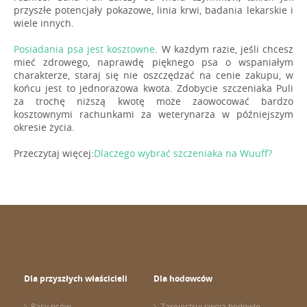
przyszłe potencjały pokazowe, linia krwi, badania lekarskie i
wiele innych.
Posiadania psa jest kosztowne
. W każdym razie, jeśli chcesz
mieć zdrowego, naprawdę pięknego psa o wspaniałym
charakterze, staraj się nie oszczędzać na cenie zakupu, w
końcu jest to jednorazowa kwota. Zdobycie szczeniaka Puli
za trochę niższą kwotę może zaowocować bardzo
kosztownymi rachunkami za weterynarza w późniejszym
okresie życia.
Przeczytaj więcej:
Dlaczego wybrać szczeniaka na Wuuff?
Dla przyszłych właścicieli
Dla hodowców
Rasy psów
Zarejestruj swoją hodowlę