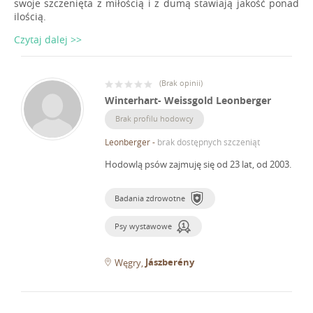
swoje szczenięta z miłością i z dumą stawiają jakość ponad
ilością.
Czytaj dalej >>
(
Brak opinii
)
Winterhart- Weissgold Leonberger
Brak profilu hodowcy
Leonberger
-
brak dostępnych szczeniąt
Hodowlą psów zajmuję się od 23 lat, od 2003.
Badania zdrowotne
Psy wystawowe
Jászberény
Węgry