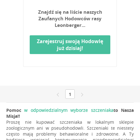
Znajdź się na liście naszych
Zaufanych Hodowców rasy
Leonberger...
Zarejestruj swoją Hodowlę
już dzisiaj!
1
Pomoc
w odpowiedzialnym wyborze szczeniaka
to Nasza
Misja!!
Proszę nie kupować szczeniaka w lokalnym sklepie
zoologicznym ani w pseudohodowli. Szczeniaki te niestety
często mają problemy behawioralne i zdrowotne. A Ty
będziesz wspierać kontynuowanie nieodpowiedzialnej