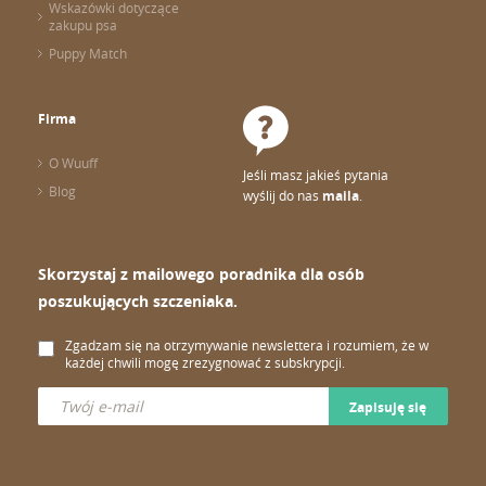
Wskazówki dotyczące
zakupu psa
Puppy Match
Firma
O Wuuff
Jeśli masz jakieś pytania
Blog
wyślij do nas
maila
.
Skorzystaj z mailowego poradnika dla osób
poszukujących szczeniaka.
Zgadzam się na otrzymywanie newslettera i rozumiem, że w
każdej chwili mogę zrezygnować z subskrypcji.
Zapisuję się