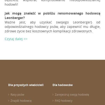
hodowli!
Jak mogę znaleźć w pobliżu renomowanego hodowcę
Leonberger?
Ważne jest, aby uzyskać swojego Leonberger} od
odpowiedzialnego hodowcy psów, aby zapewnić mu długie,
zdrowe życie bez kosztownych komplikacji zdrowotnych.
Czytaj dalej >>
Dla przyszłych właścicieli
Dla hodowców
Rasy psów
Zarejestruj swoją hodowlę
Znajdź hodowcę
FAQ hodowcy