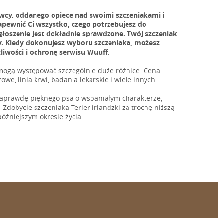
owcy, oddanego opiece nad swoimi szczeniakami i
zapewnić Ci wszystko, czego potrzebujesz do
łoszenie jest dokładnie sprawdzone. Twój szczeniak
y. Kiedy dokonujesz wyboru szczeniaka, możesz
liwości i ochronę serwisu Wuuff.
 mogą występować szczególnie duże różnice. Cena
owe, linia krwi, badania lekarskie i wiele innych.
 naprawdę pięknego psa o wspaniałym charakterze,
 Zdobycie szczeniaka Terier irlandzki za trochę niższą
źniejszym okresie życia.