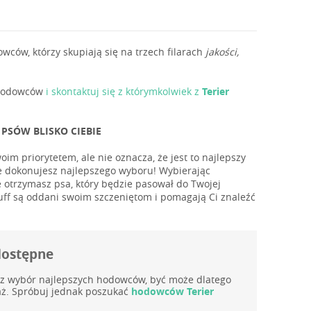
ów, którzy skupiają się na trzech filarach
jakości,
ę hodowców
i skontaktuj się z którymkolwiek z
Terier
PSÓW BLISKO CIEBIE
im priorytetem, ale nie oznacza, że jest to najlepszy
że dokonujesz najlepszego wyboru! Wybierając
otrzymasz psa, który będzie pasował do Twojej
uff są oddani swoim szczeniętom i pomagają Ci znaleźć
 dostępne
az wybór najlepszych hodowców, być może dlatego
daż. Spróbuj jednak poszukać
hodowców Terier