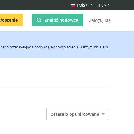
Polski
PLN
łoszenie
Znajdź hodowcę
Zaloguj się
cech rozmawiając z hodowcą. Poproś o zdjęcia i filmy z udziałem
Ostatnio opublikowane