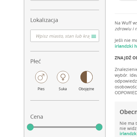
Lokalizacja
Na Wuff w
zdrowiu i 
Jeśli nie 
irlandzki
ZNAJDŹ O
Płeć
Znalezieni
wybór. Ide
odpowiedzi
osobowości
Pies
Suka
Obojętne
ODPOWIEDN
Obecni
Cena
Nie ma t
nie widz
irlandzk