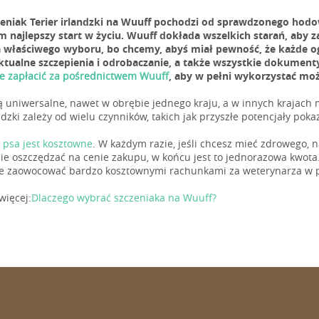
zeniak Terier irlandzki na Wuuff pochodzi od sprawdzonego hod
m najlepszy start w życiu. Wuuff dokłada wszelkich starań, aby 
 właściwego wyboru, bo chcemy, abyś miał pewność, że każde og
ktualne szczepienia i odrobaczanie, a także wszystkie dokument
e zapłacić za pośrednictwem Wuuff
, aby w pełni wykorzystać moż
ą uniwersalne, nawet w obrębie jednego kraju, a w innych krajach
ndzki zależy od wielu czynników, takich jak przyszłe potencjały pokaz
 psa jest kosztowne
. W każdym razie, jeśli chcesz mieć zdrowego,
 nie oszczędzać na cenie zakupu, w końcu jest to jednorazowa kwota.
 zaowocować bardzo kosztownymi rachunkami za weterynarza w pó
więcej:
Dlaczego wybrać szczeniaka na Wuuff?