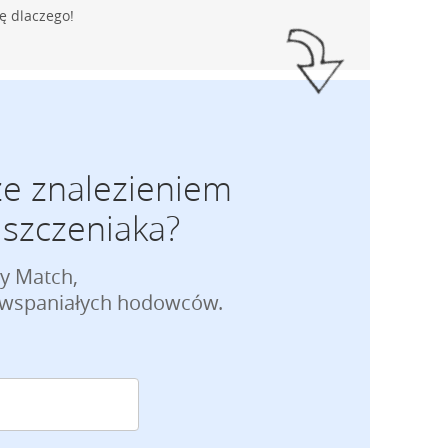
ę dlaczego!
ze znalezieniem
szczeniaka?
py Match,
e wspaniałych hodowców.