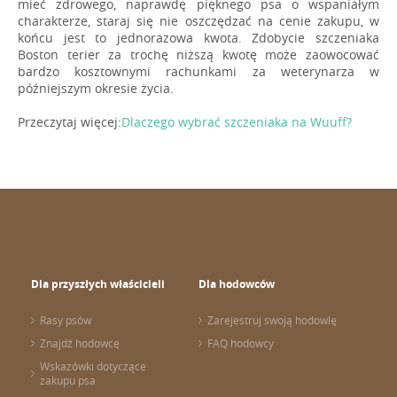
mieć zdrowego, naprawdę pięknego psa o wspaniałym
charakterze, staraj się nie oszczędzać na cenie zakupu, w
końcu jest to jednorazowa kwota. Zdobycie szczeniaka
Boston terier za trochę niższą kwotę może zaowocować
bardzo kosztownymi rachunkami za weterynarza w
późniejszym okresie życia.
Przeczytaj więcej:
Dlaczego wybrać szczeniaka na Wuuff?
Dla przyszłych właścicieli
Dla hodowców
Rasy psów
Zarejestruj swoją hodowlę
Znajdź hodowcę
FAQ hodowcy
Wskazówki dotyczące
zakupu psa