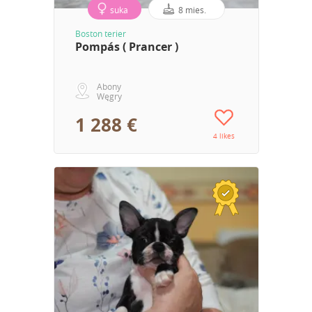
suka
8 mies.
Boston terier
Pompás ( Prancer )
Abony
Węgry
1 288 €
4 likes