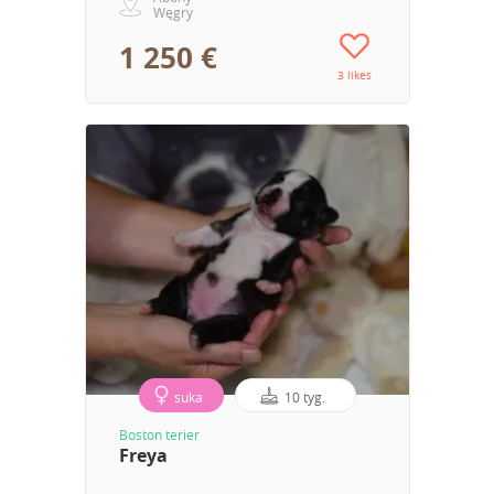
Węgry
1 250 €
3 likes
suka
10 tyg.
Boston terier
Freya