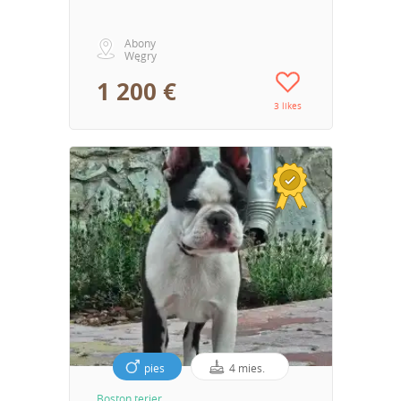
Abony
Węgry
1 200 €
3 likes
pies
4 mies.
Boston terier