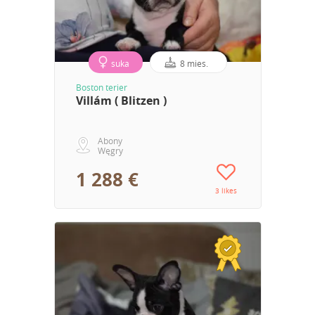
suka
8 mies.
Boston terier
Villám ( Blitzen )
Abony
Węgry
1 288 €
3 likes