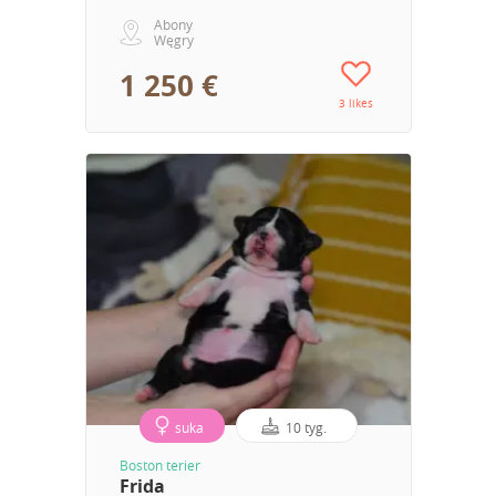
Abony
Węgry
1 250 €
3 likes
suka
10 tyg.
Boston terier
Frida