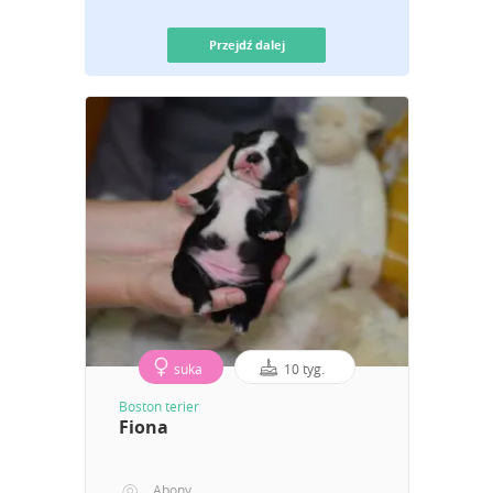
Przejdź dalej
suka
10 tyg.
Boston terier
Fiona
Abony