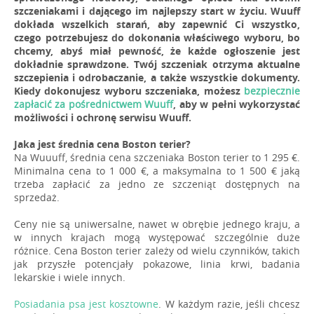
szczeniakami i dającego im najlepszy start w życiu. Wuuff
dokłada wszelkich starań, aby zapewnić Ci wszystko,
czego potrzebujesz do dokonania właściwego wyboru, bo
chcemy, abyś miał pewność, że każde ogłoszenie jest
dokładnie sprawdzone. Twój szczeniak otrzyma aktualne
szczepienia i odrobaczanie, a także wszystkie dokumenty.
Kiedy dokonujesz wyboru szczeniaka, możesz
bezpiecznie
zapłacić za pośrednictwem Wuuff
, aby w pełni wykorzystać
możliwości i ochronę serwisu Wuuff.
Jaka jest średnia cena Boston terier?
Na Wuuuff, średnia cena szczeniaka Boston terier to 1 295 €.
Minimalna cena to 1 000 €, a maksymalna to 1 500 € jaką
trzeba zapłacić za jedno ze szczeniąt dostępnych na
sprzedaż.
Ceny nie są uniwersalne, nawet w obrębie jednego kraju, a
w innych krajach mogą występować szczególnie duże
różnice. Cena Boston terier zależy od wielu czynników, takich
jak przyszłe potencjały pokazowe, linia krwi, badania
lekarskie i wiele innych.
Posiadania psa jest kosztowne
. W każdym razie, jeśli chcesz