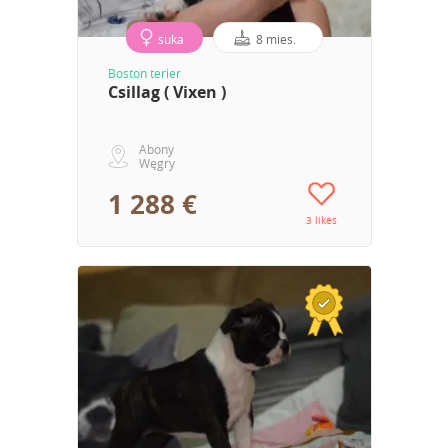
suka
8 mies.
Boston terier
Csillag ( Vixen )
Abony
Węgry
1 288 €
3 likes