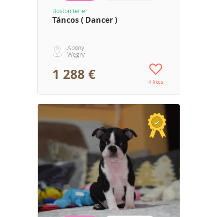
Boston terier
Táncos ( Dancer )
Abony
Węgry
1 288 €
4 likes