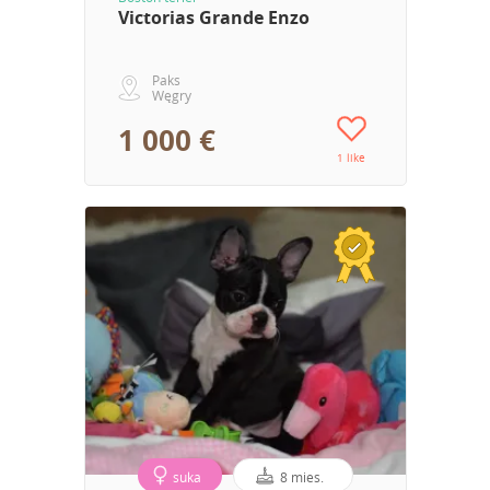
Victorias Grande Enzo
Paks
Węgry
1 000 €
1 like
suka
8 mies.