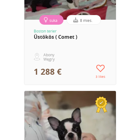
suka
8 mies.
Boston terier
Üstökös ( Comet )
Abony
Węgry
1 288 €
3 likes