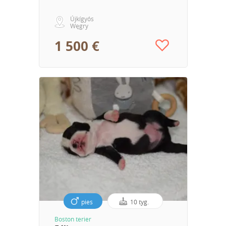
Újkígyós
Węgry
1 500 €
pies
10 tyg.
Boston terier