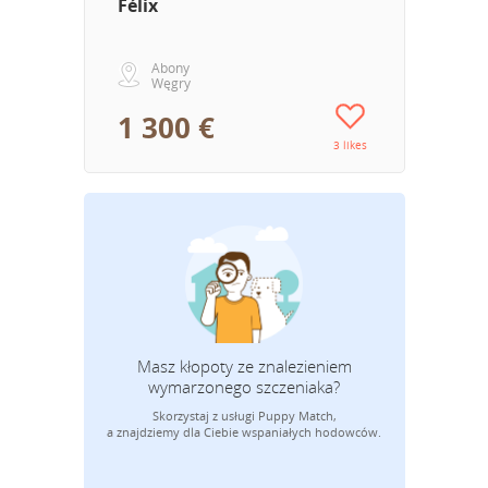
Félix
Abony
Węgry
1 300 €
3 likes
Masz kłopoty ze znalezieniem
wymarzonego szczeniaka?
Skorzystaj z usługi Puppy Match,
Adres mail
a znajdziemy dla Ciebie wspaniałych hodowców.