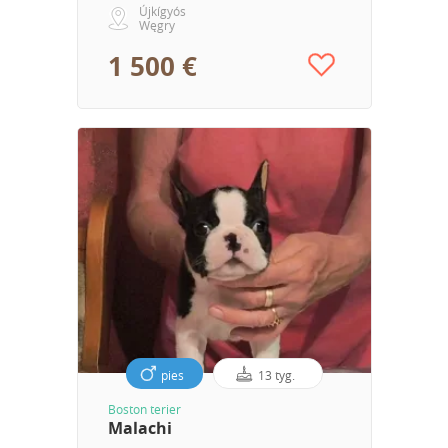
Újkígyós
Węgry
1 500 €
pies
13 tyg.
Boston terier
Malachi