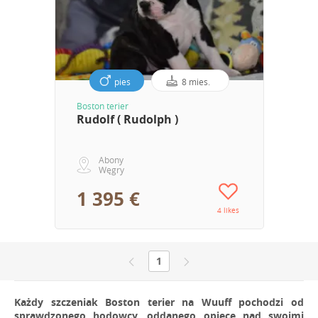
pies
8 mies.
Boston terier
Rudolf ( Rudolph )
Abony
Węgry
1 395 €
4 likes
1
Każdy szczeniak Boston terier na Wuuff pochodzi od
sprawdzonego hodowcy, oddanego opiece nad swoimi