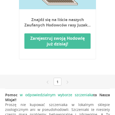
Znajdź się na liście naszych
Zaufanych Hodowców rasy Juzak...
Zarejestruj swoją Hodowlę
już dzisiaj!
1
Pomoc
w odpowiedzialnym wyborze szczeniaka
to Nasza
Misja!!
Proszę nie kupować szczeniaka w lokalnym sklepie
zoologicznym ani w pseudohodowli. Szczeniaki te niestety
często mają problemy behawioralne i zdrowotne. A Ty