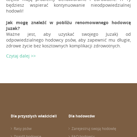
będziesz wspierać kontynuowanie nieodpowiedzialnej
hodowli!
Jak mogę znaleźć w pobliżu renomowanego hodowcę
Juzak?
Ważne jest, aby uzyskać swojego Juzak} od
odpowiedzialnego hodowcy psów, aby zapewnić mu długie,
zdrowe życie bez kosztownych komplikacji zdrowotnych.
Czytaj dalej >>
Dla przyszłych właścicieli
Dla hodowców
Rasy psów
Zarejestruj swoją hodowlę
Znajdź hodowcę
FAQ hodowcy