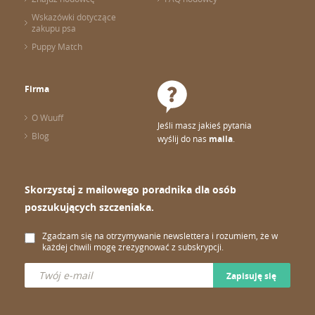
Wskazówki dotyczące
zakupu psa
Puppy Match
Firma
O Wuuff
Jeśli masz jakieś pytania
Blog
wyślij do nas
maila
.
Skorzystaj z mailowego poradnika dla osób
poszukujących szczeniaka.
Zgadzam się na otrzymywanie newslettera i rozumiem, że w
każdej chwili mogę zrezygnować z subskrypcji.
Zapisuję się