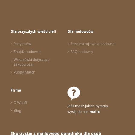
Dla przyszłych właścicieli
Dla hodowców
Rasy psów
Zarejestruj swoją hodowlę
Znajdź hodowcę
FAQ hodowcy
Wskazówki dotyczące
zakupu psa
Puppy Match
Firma
O Wuuff
Jeśli masz jakieś pytania
Blog
wyślij do nas
maila
.
Skorzystaj z mailowego poradnika dla osób