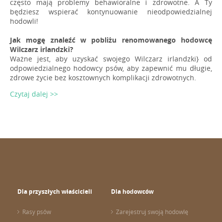
często mają problemy behawioralne i zdrowotne. A Ty
będziesz wspierać kontynuowanie nieodpowiedzialnej
hodowli!
Jak mogę znaleźć w pobliżu renomowanego hodowcę
Wilczarz irlandzki?
Ważne jest, aby uzyskać swojego Wilczarz irlandzki} od
odpowiedzialnego hodowcy psów, aby zapewnić mu długie,
zdrowe życie bez kosztownych komplikacji zdrowotnych.
Czytaj dalej >>
Dla przyszłych właścicieli
Dla hodowców
Rasy psów
Zarejestruj swoją hodowlę