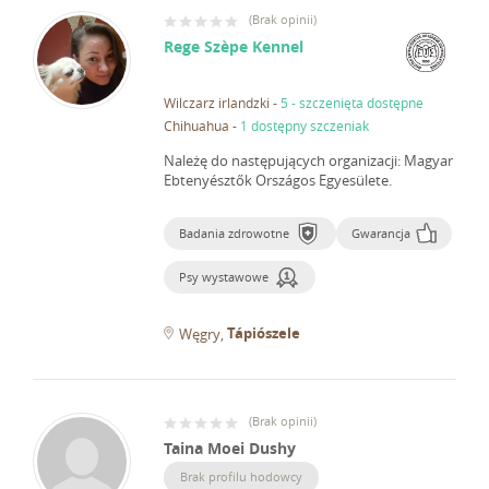
(
Brak opinii
)
Rege Szèpe Kennel
Wilczarz irlandzki
-
5 - szczenięta dostępne
Chihuahua
-
1 dostępny szczeniak
Należę do następujących organizacji: Magyar
Ebtenyésztők Országos Egyesülete.
Badania zdrowotne
Gwarancja
Psy wystawowe
Tápiószele
Węgry
(
Brak opinii
)
Taina Moei Dushy
Brak profilu hodowcy