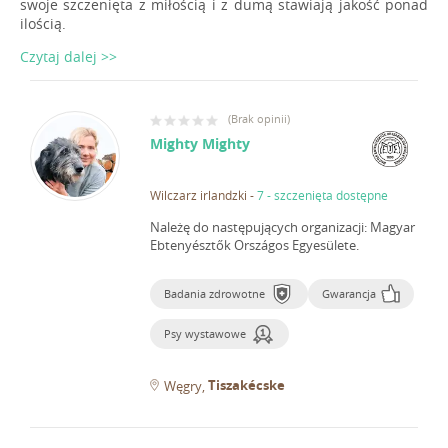
swoje szczenięta z miłością i z dumą stawiają jakość ponad
ilością.
Czytaj dalej >>
(
Brak opinii
)
Mighty Mighty
Wilczarz irlandzki
-
7 - szczenięta dostępne
Należę do następujących organizacji: Magyar
Ebtenyésztők Országos Egyesülete.
Badania zdrowotne
Gwarancja
Psy wystawowe
Tiszakécske
Węgry