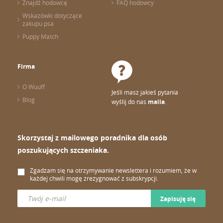
Znajdź hodowcę
FAQ hodowcy
Wskazówki dotyczące
zakupu psa
Puppy Match
Firma
O Wuuff
Jeśli masz jakieś pytania
Blog
wyślij do nas
maila
.
Skorzystaj z mailowego poradnika dla osób
poszukujących szczeniaka.
Zgadzam się na otrzymywanie newslettera i rozumiem, że w
każdej chwili mogę zrezygnować z subskrypcji.
Zapisuję się