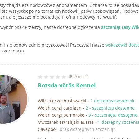
isty znajdziesz hodowców z abonamentem. Oznacza to, że posiadają
 się wszystkiego na temat ich hodowli, psów i zobowiązań. Hodowc
ani, ale jeszcze nie posiadają Profilu Hodowcy na Wuuff.
wybór psa? Przejrzyj nasze dostępne ogłoszenia
szczeniąt rasy Wi
ij się odpowiednio przygotować! Przeczytaj nasze
wskazówki doty
 szczeniaka.
(
Brak opinii
)
Rozsda-vörös Kennel
Wilczak czechosłowacki
-
1 dostępny szczeniak
Welsh corgi cardigan
-
2 - szczenięta dostępne
Welsh corgi pembroke
-
3 - szczenięta dostępne
Owczarek astralijski aussie
-
1 dostępny szczeni
Cavapoo
-
brak dostępnych szczeniąt