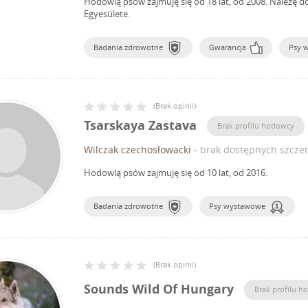
Hodowlą psów zajmuję się od 18 lat, od 2008.
Należę d
Egyesülete.
Badania zdrowotne
Gwarancja
Psy 
(
Brak opinii
)
Tsarskaya Zastava
Brak profilu hodowcy
Wilczak czechosłowacki
-
brak dostępnych szczen
Hodowlą psów zajmuję się od 10 lat, od 2016.
Badania zdrowotne
Psy wystawowe
(
Brak opinii
)
Sounds Wild Of Hungary
Brak profilu 