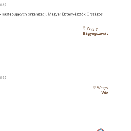
iąt
o następujących organizacji: Magyar Ebtenyésztők Országos
Węgry
Bágyogszovát
iąt
Węgry
Vác