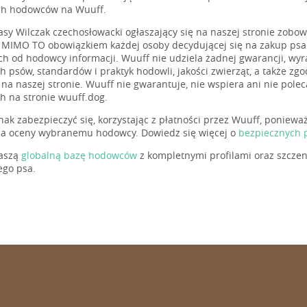
ach hodowców na Wuuff.
sy Wilczak czechosłowacki ogłaszający się na naszej stronie zobo
. MIMO TO obowiązkiem każdej osoby decydującej się na zakup psa 
h od hodowcy informacji. Wuuff nie udziela żadnej gwarancji, wyr
h psów, standardów i praktyk hodowli, jakości zwierząt, a także zg
a naszej stronie. Wuuff nie gwarantuje, nie wspiera ani nie pol
h na stronie wuuff.dog.
nak zabezpieczyć się, korzystając z płatności przez Wuuff, poniewa
ia oceny wybranemu hodowcy. Dowiedz się więcej o
bezpiecznych 
naszą
globalną bazę hodowców
z kompletnymi profilami oraz szczen
go psa.