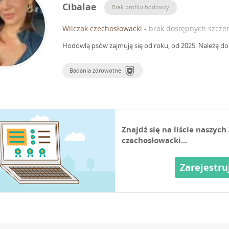
Cibalae
Brak profilu hodowcy
Wilczak czechosłowacki
-
brak dostępnych szczen
Hodowlą psów zajmuję się od roku, od 2025.
Należę do 
Badania zdrowotne
Znajdź się na liście naszy
czechosłowacki...
Zarejestru