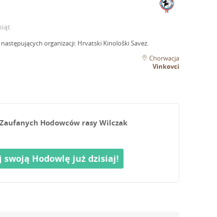
iąt
następujących organizacji: Hrvatski Kinološki Savez.
Chorwacja
Vinkovci
ch Zaufanych Hodowców rasy Wilczak
j swoją Hodowlę już dzisiaj!