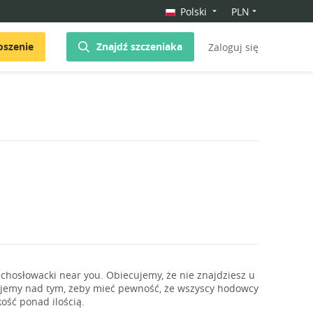
Polski
PLN
oszenie
Znajdź szczeniaka
Zaloguj się
chosłowacki near you. Obiecujemy, że nie znajdziesz u
ujemy nad tym, żeby mieć pewność, że wszyscy hodowcy
ość ponad ilością.