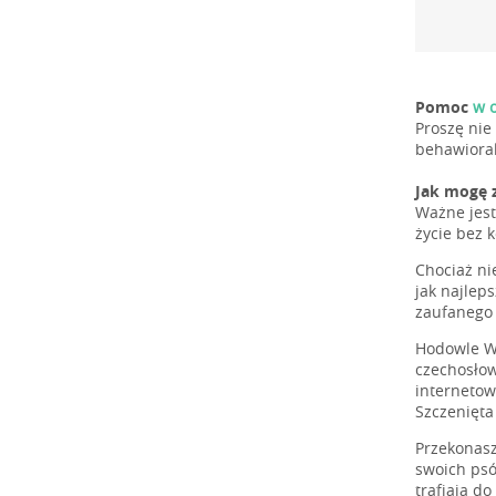
Pomoc
w o
Proszę nie
behawioral
Jak mogę 
Ważne jest
życie bez 
Chociaż ni
jak najlep
zaufanego
Hodowle Wi
czechosłow
internetow
Szczenięta
Przekonasz
swoich psó
trafiają d