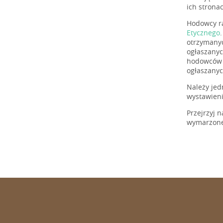
ich stron
Hodowcy ra
Etycznego
otrzymanyc
ogłaszanyc
hodowców n
ogłaszanyc
Należy jed
wystawien
Przejrzyj 
wymarzone