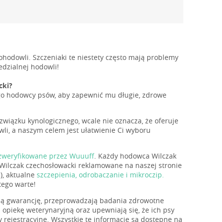
hodowli. Szczeniaki te niestety często mają problemy
dzialnej hodowli!
cki?
ego hodowcy psów, aby zapewnić mu długie, zdrowe
 związku kynologicznego, wcale nie oznacza, że oferuje
li, a naszym celem jest ułatwienie Ci wyboru
 zweryfikowane przez Wuuuff
. Każdy hodowca Wilczak
Wilczak czechosłowacki reklamowane na naszej stronie
), aktualne
szczepienia, odrobaczanie i mikroczip.
tego warte!
rują gwarancję, przeprowadzają badania zdrowotne
opiekę weterynaryjną oraz upewniają się, że ich psy
rejestracyjne. Wszystkie te informacje są dostępne na