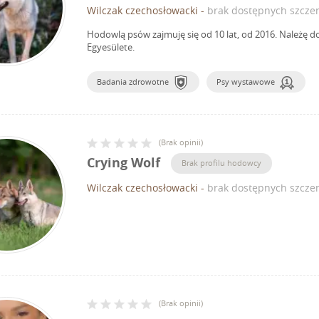
Wilczak czechosłowacki
-
brak dostępnych szczen
Hodowlą psów zajmuję się od 10 lat, od 2016.
Należę d
Egyesülete.
Badania zdrowotne
Psy wystawowe
(
Brak opinii
)
Crying Wolf
Brak profilu hodowcy
Wilczak czechosłowacki
-
brak dostępnych szczen
(
Brak opinii
)