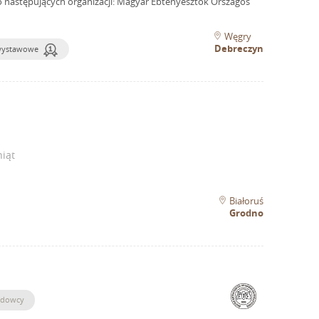
o następujących organizacji: Magyar Ebtenyésztők Országos
Węgry
Debreczyn
wystawowe
iąt
Białoruś
Grodno
hodowcy