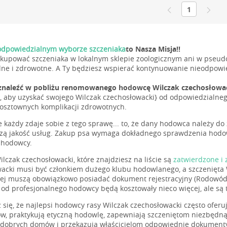
1
dpowiedzialnym wyborze szczeniaka
to Nasza Misja!!
 kupować szczeniaka w lokalnym sklepie zoologicznym ani w pseudo
ne i zdrowotne. A Ty będziesz wspierać kontynuowanie nieodpowie
znaleźć w pobliżu renomowanego hodowcę Wilczak czechosłowa
, aby uzyskać swojego Wilczak czechosłowacki} od odpowiedzialn
kosztownych komplikacji zdrowotnych.
e każdy zdaje sobie z tego sprawę... to, że dany hodowca należy do
szą jakość usług. Zakup psa wymaga dokładnego sprawdzenia hodow
 hodowcy.
lczak czechosłowacki, które znajdziesz na liście są
zatwierdzone i
acki musi być członkiem dużego klubu hodowlanego, a szczenięta 
ej muszą obowiązkowo posiadać dokument rejestracyjny (Rodowód
 od profesjonalnego hodowcy będą kosztowały nieco więcej, ale są 
 się, że najlepsi hodowcy rasy Wilczak czechosłowacki często ofe
w, praktykują etyczną hodowlę, zapewniają szczeniętom niezbędną 
o dobrych domów i przekazują właścicielom odpowiednie dokumenty 