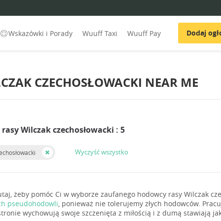
Dodaj ogł
Wskazówki i Porady
Wuuff Taxi
Wuuff Pay
CZAK CZECHOSŁOWACKI NEAR ME
rasy Wilczak czechosłowacki : 5
Wyczyść wszystko
zechosłowacki
utaj, żeby pomóc Ci w wyborze zaufanego hodowcy rasy Wilczak cze
ch pseudohodowli
, ponieważ nie tolerujemy złych hodowców. Prac
stronie wychowują swoje szczenięta z miłością i z dumą stawiają jak