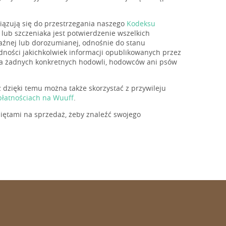
wiązują się do przestrzegania naszego
Kodeksu
lub szczeniaka jest potwierdzenie wszelkich
aźnej lub dorozumianej, odnośnie do stanu
odności jakichkolwiek informacji opublikowanych przez
eca żadnych konkretnych hodowli, hodowców ani psów
ż dzięki temu można także skorzystać z przywileju
płatnościach na Wuuff
.
iętami na sprzedaż, żeby znaleźć swojego