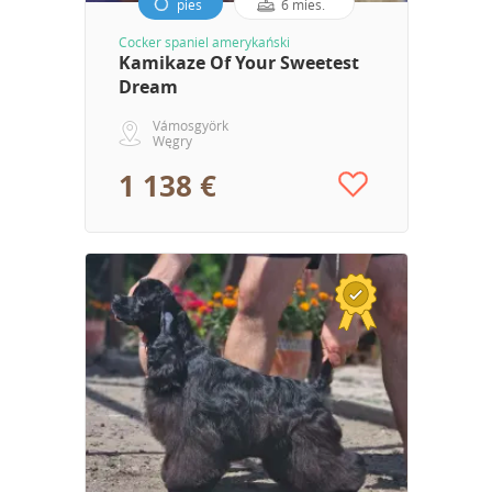
pies
6 mies.
Cocker spaniel amerykański
Kamikaze Of Your Sweetest
Dream
Vámosgyörk
Węgry
1 138 €