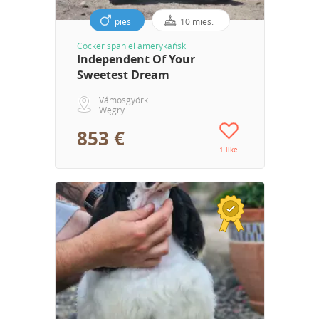
pies
10 mies.
Cocker spaniel amerykański
Independent Of Your
Sweetest Dream
Vámosgyörk
Węgry
853 €
1 like