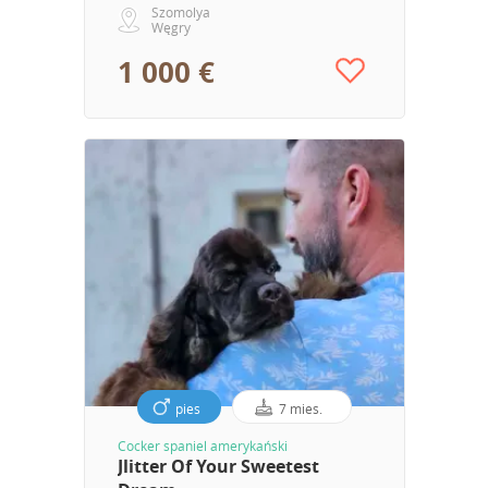
Szomolya
Węgry
1 000 €
pies
7 mies.
Cocker spaniel amerykański
Jlitter Of Your Sweetest