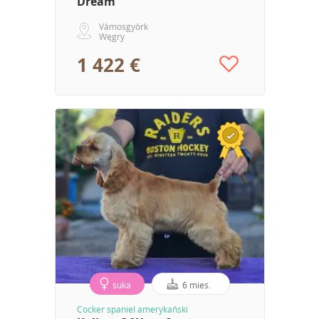
Dream
Vámosgyörk
Węgry
1 422 €
suka
6 mies.
Cocker spaniel amerykański