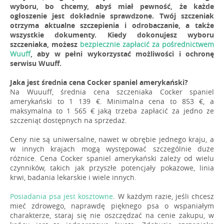
wyboru, bo chcemy, abyś miał pewność, że każde
ogłoszenie jest dokładnie sprawdzone. Twój szczeniak
otrzyma aktualne szczepienia i odrobaczanie, a także
wszystkie dokumenty. Kiedy dokonujesz wyboru
szczeniaka, możesz
bezpiecznie zapłacić za pośrednictwem
Wuuff
, aby w pełni wykorzystać możliwości i ochronę
serwisu Wuuff.
Jaka jest średnia cena Cocker spaniel amerykański?
Na Wuuuff, średnia cena szczeniaka Cocker spaniel
amerykański to 1 139 €. Minimalna cena to 853 €, a
maksymalna to 1 565 € jaką trzeba zapłacić za jedno ze
szczeniąt dostępnych na sprzedaż.
Ceny nie są uniwersalne, nawet w obrębie jednego kraju, a
w innych krajach mogą występować szczególnie duże
różnice. Cena Cocker spaniel amerykański zależy od wielu
czynników, takich jak przyszłe potencjały pokazowe, linia
krwi, badania lekarskie i wiele innych.
Posiadania psa jest kosztowne
. W każdym razie, jeśli chcesz
mieć zdrowego, naprawdę pięknego psa o wspaniałym
charakterze, staraj się nie oszczędzać na cenie zakupu, w