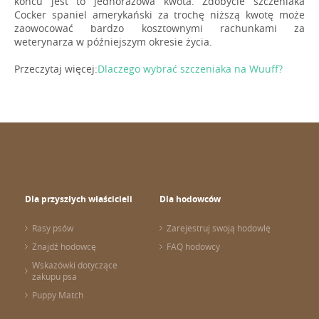
końcu jest to jednorazowa kwota. Zdobycie szczeniaka
Cocker spaniel amerykański za trochę niższą kwotę może
zaowocować bardzo kosztownymi rachunkami za
weterynarza w późniejszym okresie życia.
Przeczytaj więcej:
Dlaczego wybrać szczeniaka na Wuuff?
Dla przyszłych właścicieli
Dla hodowców
Rasy psów
Zarejestruj swoją hodowlę
Znajdź hodowcę
FAQ hodowcy
Wskazówki dotyczące
zakupu psa
Puppy Match