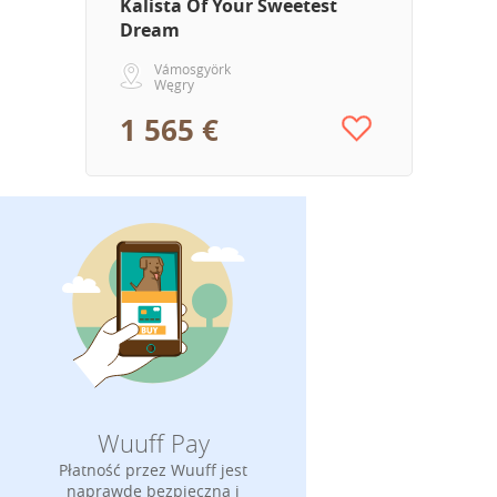
Kalista Of Your Sweetest
Dream
Vámosgyörk
Węgry
1 565 €
Wuuff Pay
Płatność przez Wuuff jest
naprawdę bezpieczna i