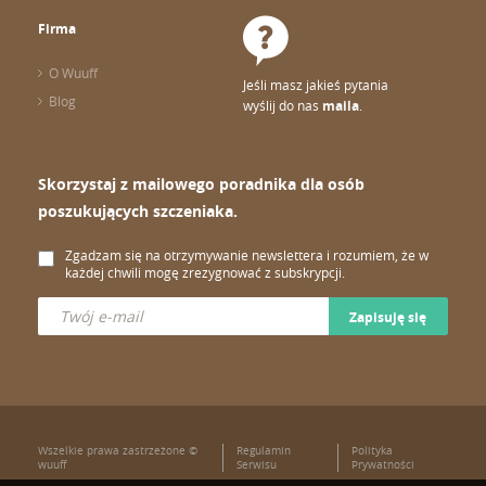
Firma
O Wuuff
Jeśli masz jakieś pytania
Blog
wyślij do nas
maila
.
Skorzystaj z mailowego poradnika dla osób
poszukujących szczeniaka.
Zgadzam się na otrzymywanie newslettera i rozumiem, że w
każdej chwili mogę zrezygnować z subskrypcji.
Zapisuję się
Wszelkie prawa zastrzeżone ©
Regulamin
Polityka
wuuff
Serwisu
Prywatności