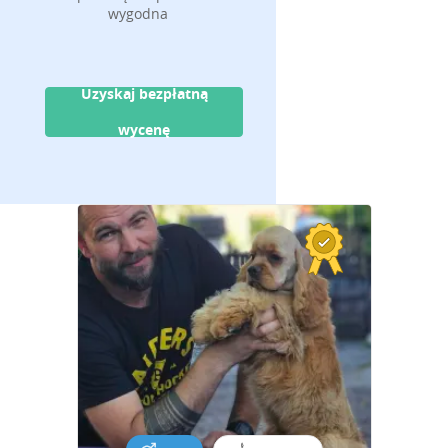
wygodna
Uzyskaj bezpłatną
wycenę