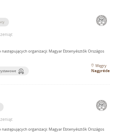
wcy
zeniąt
o następujących organizacji: Magyar Ebtenyésztők Országos
Węgry
Nagyréde
wystawowe
zeniąt
o następujących organizacji: Magyar Ebtenyésztők Országos