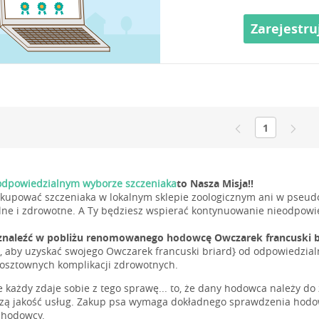
Zarejestru
1
dpowiedzialnym wyborze szczeniaka
to Nasza Misja!!
 kupować szczeniaka w lokalnym sklepie zoologicznym ani w pseudo
ne i zdrowotne. A Ty będziesz wspierać kontynuowanie nieodpowie
znaleźć w pobliżu renomowanego hodowcę Owczarek francuski b
, aby uzyskać swojego Owczarek francuski briard} od odpowiedzi
kosztownych komplikacji zdrowotnych.
e każdy zdaje sobie z tego sprawę... to, że dany hodowca należy do
szą jakość usług. Zakup psa wymaga dokładnego sprawdzenia hodow
 hodowcy.