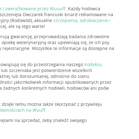
e i zweryfikowane przez Wuuuff
. Każdy hodowca
 szczenięta Owczarek francuski briard reklamowane na
cyjny (Rodowód), aktualne
szczepienia, odrobaczanie i
j, ale są tego warte!
oferują gwarancję, przeprowadzają badania zdrowotne
opiekę weterynaryjną oraz upewniają się, że ich psy
rejestracyjne. Wszystkie te informacje są dostępne na
obowiązują się do przestrzegania naszego
Kodeksu
lub szczeniaka jest potwierdzenie wszelkich
aźnej lub dorozumianej, odnośnie do stanu
odności jakichkolwiek informacji opublikowanych przez
eca żadnych konkretnych hodowli, hodowców ani psów
ż dzięki temu można także skorzystać z przywileju
płatnościach na Wuuff
.
iętami na sprzedaż, żeby znaleźć swojego