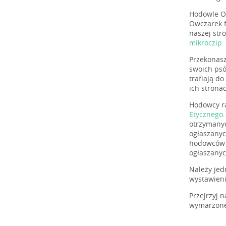
Hodowle Ow
Owczarek f
naszej str
mikroczip.
Przekonasz
swoich psó
trafiają d
ich stron
Hodowcy ra
Etycznego
otrzymanyc
ogłaszanyc
hodowców n
ogłaszanyc
Należy jed
wystawien
Przejrzyj 
wymarzone