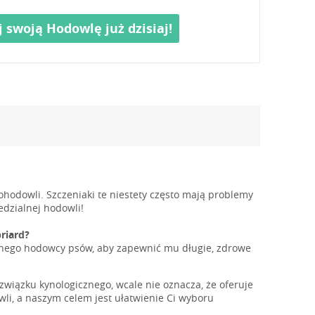
j swoją Hodowlę już dzisiaj!
hodowli. Szczeniaki te niestety często mają problemy
dzialnej hodowli!
riard?
alnego hodowcy psów, aby zapewnić mu długie, zdrowe
 związku kynologicznego, wcale nie oznacza, że oferuje
li, a naszym celem jest ułatwienie Ci wyboru