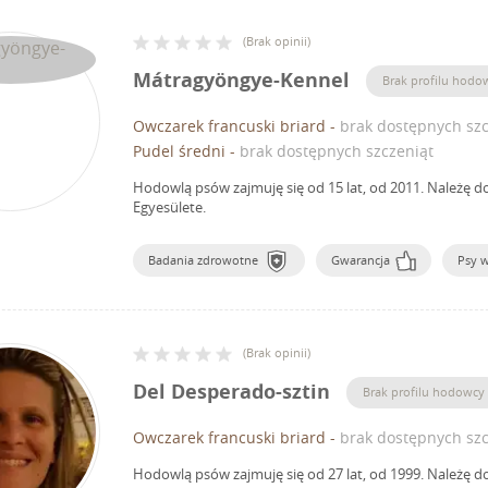
(
Brak opinii
)
Mátragyöngye-Kennel
Brak profilu hodo
Owczarek francuski briard
-
brak dostępnych szc
Pudel średni
-
brak dostępnych szczeniąt
Hodowlą psów zajmuję się od 15 lat, od 2011.
Należę d
Egyesülete.
Badania zdrowotne
Gwarancja
Psy 
(
Brak opinii
)
Del Desperado-sztin
Brak profilu hodowcy
Owczarek francuski briard
-
brak dostępnych szc
Hodowlą psów zajmuję się od 27 lat, od 1999.
Należę d