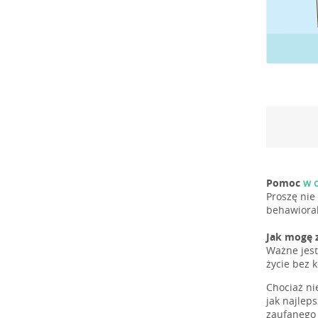
Pomoc
w o
Proszę nie
behawioral
Jak mogę 
Ważne jest
życie bez 
Chociaż ni
jak najlep
zaufanego