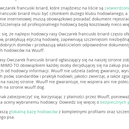
czarek francuski briard, które znajdziesz na liście są
zatwierdzon
rancuski briard musi być członkiem dużego klubu hodowlanego, a
onie internetowej muszą obowiązkowo posiadać dokument rejestra
Szczenięta od profesjonalnego hodowcy będą kosztowały nieco więce
 się, że najlepsi hodowcy rasy Owczarek francuski briard często 
w, praktykują etyczną hodowlę, zapewniają szczeniętom niezbędną 
o dobrych domów i przekazują właścicielom odpowiednie dokumenty 
ach hodowców na Wuuff.
sy Owczarek francuski briard ogłaszający się na naszej stronie z
. MIMO TO obowiązkiem każdej osoby decydującej się na zakup psa 
h od hodowcy informacji. Wuuff nie udziela żadnej gwarancji, wyr
h psów, standardów i praktyk hodowli, jakości zwierząt, a także zg
a naszej stronie. Wuuff nie gwarantuje, nie wspiera ani nie pol
h na stronie wuuff.dog.
nak zabezpieczyć się, korzystając z płatności przez Wuuff, poniewa
ia oceny wybranemu hodowcy. Dowiedz się więcej o
bezpiecznych 
naszą
globalną bazę hodowców
z kompletnymi profilami oraz szczen
go psa.