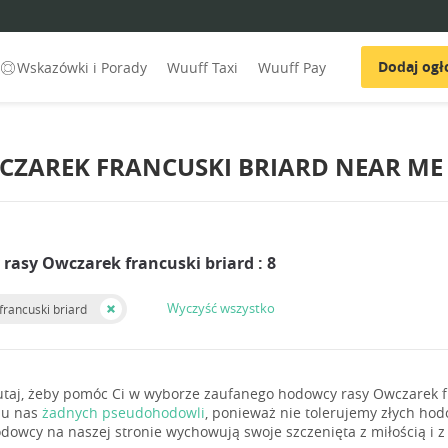
Dodaj ogł
Wskazówki i Porady
Wuuff Taxi
Wuuff Pay
ZAREK FRANCUSKI BRIARD NEAR ME
rasy Owczarek francuski briard : 8
Wyczyść wszystko
rancuski briard
utaj, żeby pomóc Ci w wyborze zaufanego hodowcy rasy Owczarek fr
 u nas
żadnych pseudohodowli
, ponieważ nie tolerujemy złych ho
dowcy na naszej stronie wychowują swoje szczenięta z miłością i z