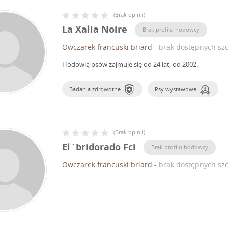
(
Brak opinii
)
La Xalia Noire
Brak profilu hodowcy
Owczarek francuski briard
-
brak dostępnych szc
Hodowlą psów zajmuję się od 24 lat, od 2002.
Badania zdrowotne
Psy wystawowe
(
Brak opinii
)
El`bridorado Fci
Brak profilu hodowcy
Owczarek francuski briard
-
brak dostępnych szc