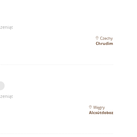
zeniąt
Czechy
Chrudim
zeniąt
Węgry
Alcsútdoboz