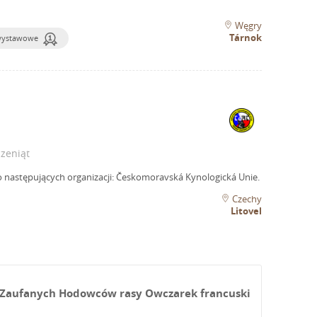
Węgry
Tárnok
wystawowe
zeniąt
 następujących organizacji: Českomoravská Kynologická Unie.
Czechy
Litovel
ch Zaufanych Hodowców rasy Owczarek francuski