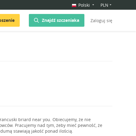
Polski
PLN
oszenie
Znajdź szczeniaka
Zaloguj się
ancuski briard near you. Obiecujemy, że nie
dowców. Pracujemy nad tym, żeby mieć pewność, że
 dumą stawiają jakość ponad ilością.