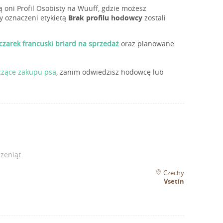
 oni Profil Osobisty na Wuuff, gdzie możesz
y oznaczeni etykietą
Brak profilu hodowcy
zostali
czarek francuski briard na sprzedaż
oraz planowane
czące zakupu psa
, zanim odwiedzisz hodowcę lub
zeniąt
Czechy
Vsetín