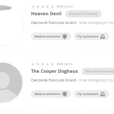
(
Brak opinii
)
Heaven Devil
Brak profilu hodowcy
Owczarek francuski briard
-
brak dostępnych szc
Badania zdrowotne
Psy wystawowe
(
Brak opinii
)
The Cooper Doghaus
Brak profilu hodowcy
Owczarek francuski briard
-
brak dostępnych szc
Badania zdrowotne
Psy wystawowe