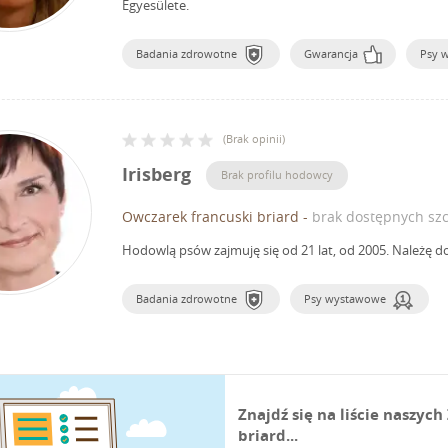
Egyesülete.
Badania zdrowotne
Gwarancja
Psy 
(
Brak opinii
)
Irisberg
Brak profilu hodowcy
Owczarek francuski briard
-
brak dostępnych szc
Hodowlą psów zajmuję się od 21 lat, od 2005.
Należę do
Badania zdrowotne
Psy wystawowe
Znajdź się na liście naszy
briard...