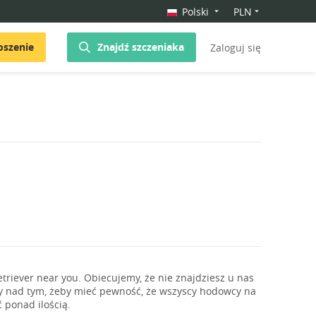
Polski
PLN
oszenie
Znajdź szczeniaka
Zaloguj się
riever near you. Obiecujemy, że nie znajdziesz u nas
y nad tym, żeby mieć pewność, że wszyscy hodowcy na
 ponad ilością.