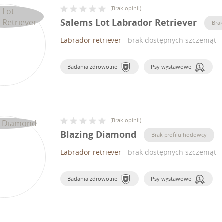
(
Brak opinii
)
Salems Lot Labrador Retriever
Bra
Labrador retriever
-
brak dostępnych szczeniąt
Badania zdrowotne
Psy wystawowe
(
Brak opinii
)
Blazing Diamond
Brak profilu hodowcy
Labrador retriever
-
brak dostępnych szczeniąt
Badania zdrowotne
Psy wystawowe