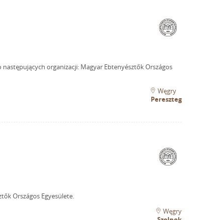
o następujących organizacji: Magyar Ebtenyésztők Országos
Węgry
Pereszteg
ztők Országos Egyesülete.
Węgry
Szolnok