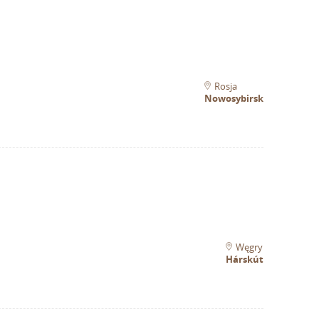
Rosja
Nowosybirsk
Węgry
Hárskút