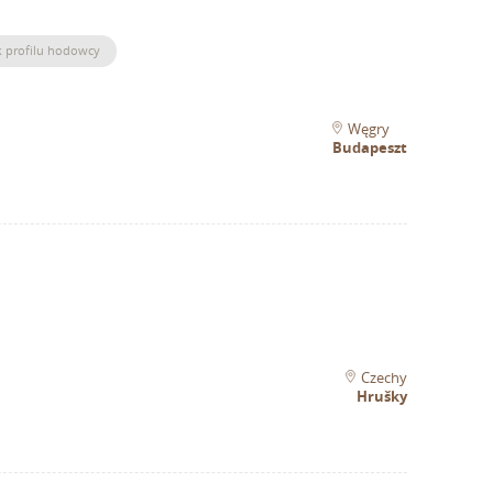
k profilu hodowcy
Węgry
Budapeszt
Czechy
Hrušky