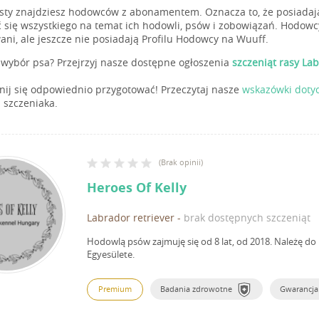
isty znajdziesz hodowców z abonamentem. Oznacza to, że posiadają
 się wszystkiego na temat ich hodowli, psów i zobowiązań. Hodowc
ani, ale jeszcze nie posiadają Profilu Hodowcy na Wuuff.
wybór psa? Przejrzyj nasze dostępne ogłoszenia
szczeniąt rasy La
ij się odpowiednio przygotować! Przeczytaj nasze
wskazówki doty
 szczeniaka.
(
Brak opinii
)
Heroes Of Kelly
Labrador retriever
-
brak dostępnych szczeniąt
Hodowlą psów zajmuję się od 8 lat, od 2018.
Należę do 
Egyesülete.
Premium
Badania zdrowotne
Gwarancja