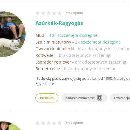
(
Brak opinii
)
Azúrkék-Ragyogás
Mudi
-
10 - szczenięta dostępne
Szpic miniaturowy
-
2 - szczenięta dostępne
Owczarek niemiecki
-
brak dostępnych szczeniąt
Rottweiler
-
brak dostępnych szczeniąt
Labrador retriever
-
brak dostępnych szczeniąt
Border collie
-
brak dostępnych szczeniąt
Hodowlą psów zajmuję się od 36 lat, od 1990.
Należę d
Egyesülete.
Premium
Badania zdrowotne
Gwarancja
(
Brak opinii
)