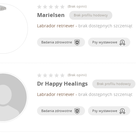
(
Brak opinii
)
Marielsen
Brak profilu hodowcy
Labrador retriever
-
brak dostępnych szczeniąt
Badania zdrowotne
Psy wystawowe
(
Brak opinii
)
Dr Happy Healings
Brak profilu hodowcy
Labrador retriever
-
brak dostępnych szczeniąt
Badania zdrowotne
Psy wystawowe