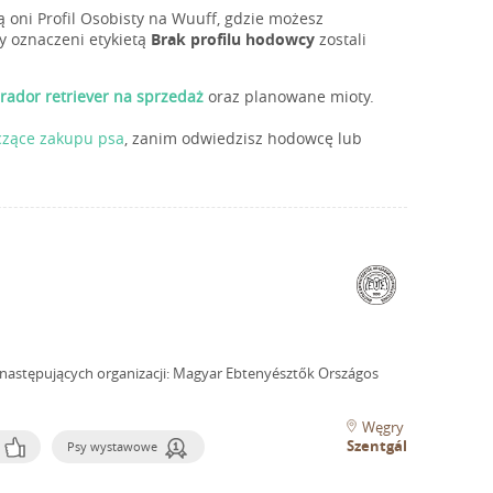
 oni Profil Osobisty na Wuuff, gdzie możesz
y oznaczeni etykietą
Brak profilu hodowcy
zostali
brador retriever na sprzedaż
oraz planowane mioty.
czące zakupu psa
, zanim odwiedzisz hodowcę lub
następujących organizacji: Magyar Ebtenyésztők Országos
Węgry
Szentgál
Psy wystawowe