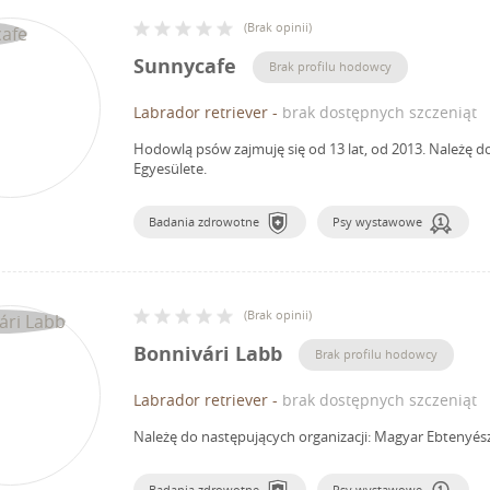
(
Brak opinii
)
Sunnycafe
Brak profilu hodowcy
Labrador retriever
-
brak dostępnych szczeniąt
Hodowlą psów zajmuję się od 13 lat, od 2013.
Należę d
Egyesülete.
Badania zdrowotne
Psy wystawowe
(
Brak opinii
)
Bonnivári Labb
Brak profilu hodowcy
Labrador retriever
-
brak dostępnych szczeniąt
Należę do następujących organizacji: Magyar Ebtenyés
Badania zdrowotne
Psy wystawowe