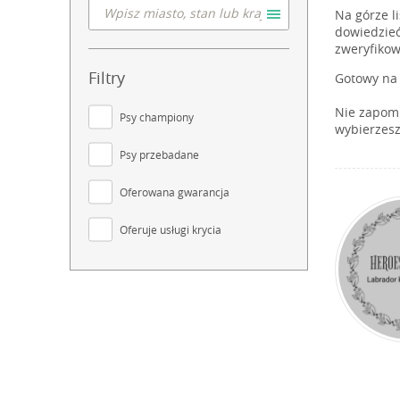
Na górze l
dowiedzieć
zweryfikow
Filtry
Gotowy na 
Nie zapomn
Psy championy
wybierzesz
Psy przebadane
Oferowana gwarancja
Oferuje usługi krycia