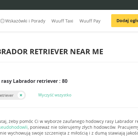
Dodaj ogł
Wskazówki i Porady
Wuuff Taxi
Wuuff Pay
RADOR RETRIEVER NEAR ME
asy Labrador retriever : 80
Wyczyść wszystko
etriever
utaj, żeby pomóc Ci w wyborze zaufanego hodowcy rasy Labrador ret
seudohodowli
, ponieważ nie tolerujemy złych hodowców. Pracujem
onie wychowują swoje szczenięta z miłością i z dumą stawiają jakość