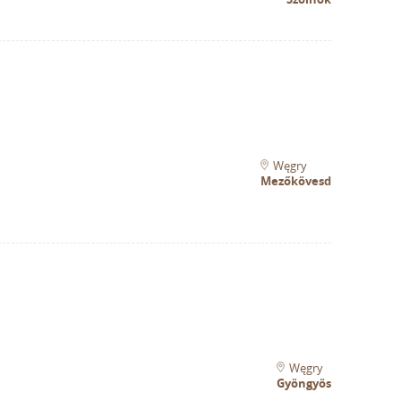
Węgry
Mezőkövesd
Węgry
Gyöngyös