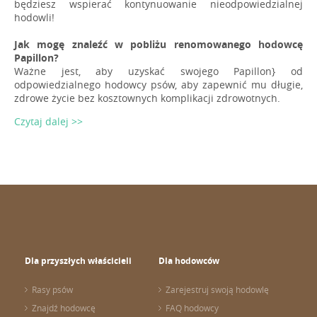
będziesz wspierać kontynuowanie nieodpowiedzialnej
hodowli!
Jak mogę znaleźć w pobliżu renomowanego hodowcę
Papillon?
Ważne jest, aby uzyskać swojego Papillon} od
odpowiedzialnego hodowcy psów, aby zapewnić mu długie,
zdrowe życie bez kosztownych komplikacji zdrowotnych.
Czytaj dalej >>
Dla przyszłych właścicieli
Dla hodowców
Rasy psów
Zarejestruj swoją hodowlę
Znajdź hodowcę
FAQ hodowcy