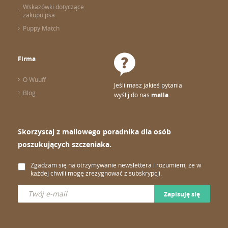
Wskazówki dotyczące
zakupu psa
Puppy Match
Firma
O Wuuff
Jeśli masz jakieś pytania
Blog
wyślij do nas
maila
.
Skorzystaj z mailowego poradnika dla osób
poszukujących szczeniaka.
Zgadzam się na otrzymywanie newslettera i rozumiem, że w
każdej chwili mogę zrezygnować z subskrypcji.
Zapisuję się