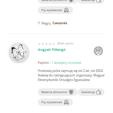
Psy wystawowe
Csesznek
Węgry
(
Brak opinii
)
Angyali Pillangó
Papillon
-
1 dostępny szczeniak
Hodowlą psów zajmuję się od 2 lat, od 2024.
Należę do następujących organizacji: Magyar
Ebtenyésztők Országos Egyesülete.
Badania zdrowotne
Gwarancja
Psy wystawowe