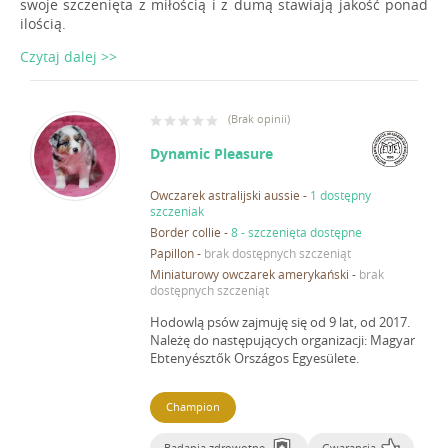
swoje szczenięta z miłością i z dumą stawiają jakość ponad
ilością.
Czytaj dalej >>
(
Brak opinii
)
Dynamic Pleasure
Owczarek astralijski aussie
-
1 dostępny
szczeniak
Border collie
-
8 - szczenięta dostępne
Papillon
-
brak dostępnych szczeniąt
Miniaturowy owczarek amerykański
-
brak
dostępnych szczeniąt
Hodowlą psów zajmuję się od 9 lat, od 2017.
Należę do następujących organizacji: Magyar
Ebtenyésztők Országos Egyesülete.
Champion
Badania zdrowotne
Gwarancja