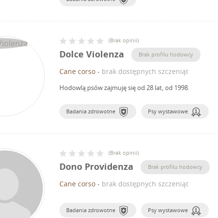
(
Brak opinii
)
Dolce Violenza
Brak profilu hodowcy
Cane corso
-
brak dostępnych szczeniąt
Hodowlą psów zajmuję się od 28 lat, od 1998.
Badania zdrowotne
Psy wystawowe
(
Brak opinii
)
Dono Providenza
Brak profilu hodowcy
Cane corso
-
brak dostępnych szczeniąt
Badania zdrowotne
Psy wystawowe