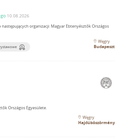
ugo
10.08.2026
o następujących organizacji: Magyar Ebtenyésztők Országos
Węgry
Budapeszt
wystawowe
ztők Országos Egyesülete.
Węgry
Hajdúböszörmény