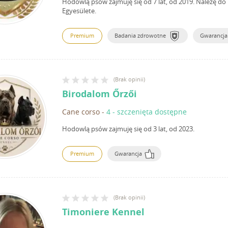
Hodowlą psów zajmuję się od 7 lat, od 2019.
Należę do 
Egyesülete.
Premium
Badania zdrowotne
Gwarancja
(
Brak opinii
)
Birodalom Őrzői
Cane corso
-
4 - szczenięta dostępne
Hodowlą psów zajmuję się od 3 lat, od 2023.
Premium
Gwarancja
(
Brak opinii
)
Timoniere Kennel