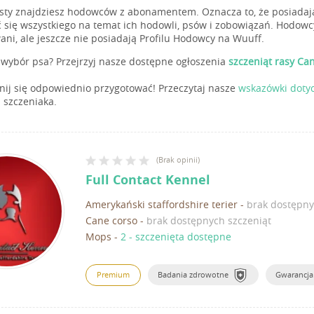
isty znajdziesz hodowców z abonamentem. Oznacza to, że posiadają
 się wszystkiego na temat ich hodowli, psów i zobowiązań. Hodowc
ani, ale jeszcze nie posiadają Profilu Hodowcy na Wuuff.
wybór psa? Przejrzyj nasze dostępne ogłoszenia
szczeniąt rasy Ca
ij się odpowiednio przygotować! Przeczytaj nasze
wskazówki doty
 szczeniaka.
(
Brak opinii
)
Full Contact Kennel
Amerykański staffordshire terier
-
brak dostępny
Cane corso
-
brak dostępnych szczeniąt
Mops
-
2 - szczenięta dostępne
Premium
Badania zdrowotne
Gwarancja