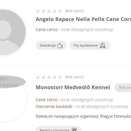
(
Brak opinii
)
Angelo Rapace Nella Pelle Cane Cor
Cane corso
-
brak dostępnych szczeniąt
Gwarancja
Psy wystawowe
(
Brak opinii
)
Monostori Medveölő Kennel
Brak pr
Cane corso
-
brak dostępnych szczeniąt
Owczarek kaukaski
-
brak dostępnych szczeniąt
Należę do następujących organizacji: Magyar Ebtenyés
Badania zdrowotne