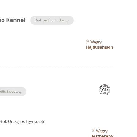
so Kennel
Brak profilu hodowcy
Węgry
Hajdúsámson
ofilu hodowcy
ztők Országos Egyesülete.
Węgry
Jászberény