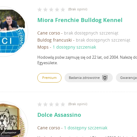
(
Brak opinii
)
Miora Frenchie Bulldog Kennel
Cane corso
-
brak dostępnych szczeniąt
Buldog francuski
-
brak dostępnych szczeniąt
Mops
-
1 dostępny szczeniak
Hodowlą psów zajmuję się od 22 lat, od 2004.
Należę d
Egyesülete.
Premium
Badania zdrowotne
Gwarancja
(
Brak opinii
)
Dolce Assassino
Cane corso
-
1 dostępny szczeniak