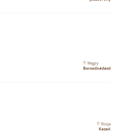
Węgry
Borsodnádasd
Rosja
Kazań