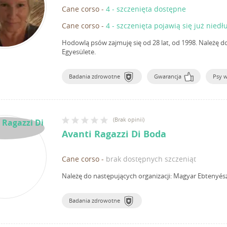
Cane corso
-
4 - szczenięta dostępne
Cane corso
-
4 - szczenięta pojawią się już niedł
Hodowlą psów zajmuję się od 28 lat, od 1998.
Należę d
Egyesülete.
Badania zdrowotne
Gwarancja
Psy 
(
Brak opinii
)
Avanti Ragazzi Di Boda
Cane corso
-
brak dostępnych szczeniąt
Należę do następujących organizacji: Magyar Ebtenyés
Badania zdrowotne