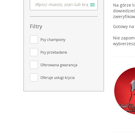
Na górze l
dowiedzieć
zweryfikow
Filtry
Gotowy na 
Nie zapomn
Psy championy
wybierzesz
Psy przebadane
Oferowana gwarancja
Oferuje usługi krycia