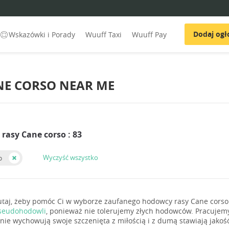
Dodaj ogł
Wskazówki i Porady
Wuuff Taxi
Wuuff Pay
E CORSO NEAR ME
rasy Cane corso : 83
Wyczyść wszystko
o
utaj, żeby pomóc Ci w wyborze zaufanego hodowcy rasy Cane corso 
seudohodowli
, ponieważ nie tolerujemy złych hodowców. Pracujem
onie wychowują swoje szczenięta z miłością i z dumą stawiają jakość