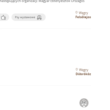
następujących organizacji: Magyar Ebtenyésztők Országos
Węgry
Felsőlajos
Psy wystawowe
Węgry
Döbrököz