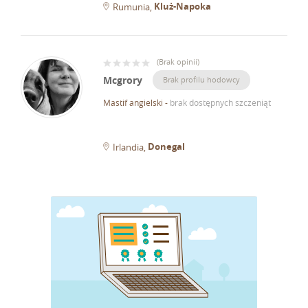
Kluż-Napoka
Rumunia
(
Brak opinii
)
Mcgrory
Brak profilu hodowcy
Mastif angielski
-
brak dostępnych szczeniąt
Donegal
Irlandia