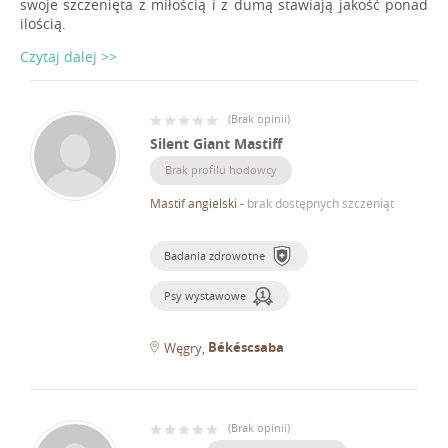
swoje szczenięta z miłością i z dumą stawiają jakość ponad
ilością.
Czytaj dalej >>
(
Brak opinii
)
Silent Giant Mastiff
Brak profilu hodowcy
Mastif angielski
-
brak dostępnych szczeniąt
Badania zdrowotne
Psy wystawowe
Békéscsaba
Węgry
(
Brak opinii
)