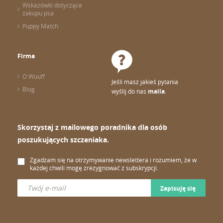
Wskazówki dotyczące
zakupu psa
Puppy Match
Firma
O Wuuff
Jeśli masz jakieś pytania
Blog
wyślij do nas
maila
.
Skorzystaj z mailowego poradnika dla osób
poszukujących szczeniaka.
Zgadzam się na otrzymywanie newslettera i rozumiem, że w
każdej chwili mogę zrezygnować z subskrypcji.
Zapisuję się