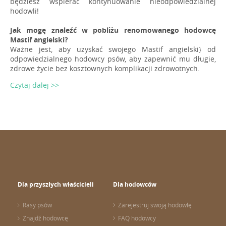
będziesz wspierać kontynuowanie nieodpowiedzialnej
hodowli!
Jak mogę znaleźć w pobliżu renomowanego hodowcę
Mastif angielski?
Ważne jest, aby uzyskać swojego Mastif angielski} od
odpowiedzialnego hodowcy psów, aby zapewnić mu długie,
zdrowe życie bez kosztownych komplikacji zdrowotnych.
Czytaj dalej >>
Dla przyszłych właścicieli
Dla hodowców
Rasy psów
Zarejestruj swoją hodowlę
Znajdź hodowcę
FAQ hodowcy