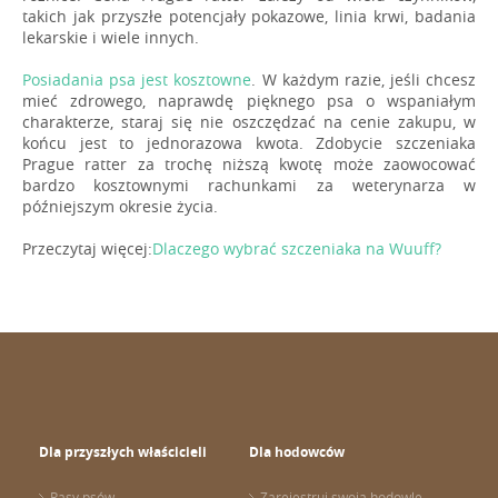
takich jak przyszłe potencjały pokazowe, linia krwi, badania
lekarskie i wiele innych.
Posiadania psa jest kosztowne
. W każdym razie, jeśli chcesz
mieć zdrowego, naprawdę pięknego psa o wspaniałym
charakterze, staraj się nie oszczędzać na cenie zakupu, w
końcu jest to jednorazowa kwota. Zdobycie szczeniaka
Prague ratter za trochę niższą kwotę może zaowocować
bardzo kosztownymi rachunkami za weterynarza w
późniejszym okresie życia.
Przeczytaj więcej:
Dlaczego wybrać szczeniaka na Wuuff?
Dla przyszłych właścicieli
Dla hodowców
Rasy psów
Zarejestruj swoją hodowlę