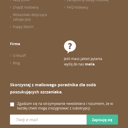
Znajdź hodowcę
FAQ hodowcy
Wskazówki dotyczące
zakupu psa
Puppy Match
Firma
O Wuuff
Jeśli masz jakieś pytania
Blog
wyślij do nas
maila
.
Skorzystaj z mailowego poradnika dla osób
poszukujących szczeniaka.
Zgadzam się na otrzymywanie newslettera i rozumiem, że w
każdej chwili mogę zrezygnować z subskrypcji.
Zapisuję się