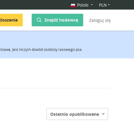
Polski
PLN
łoszenie
Znajdź hodowcę
Zaloguj się
stawę. Jest niczym dowód osobisty rasowego psa.
Ostatnio opublikowane