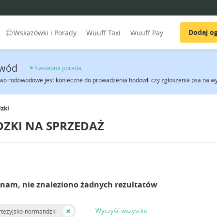
Dodaj og
Wskazówki i Porady
Wuuff Taxi
Wuuff Pay
wód
Następna porada
wo rodowodowe jest konieczne do prowadzenia hodowli czy zgłoszenia psa na wy
zki
ZKI NA SPRZEDAŻ
 nam, nie znaleziono żadnych rezultatów
Wyczyść wszystko
rtezyjsko-normandzki