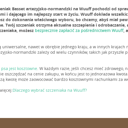
zeniak Basset artezyjsko-normandzki na Wuuff pochodzi od sp
mi i dającego im najlepszy start w życiu. Wuuff dokłada wszelki
esz do dokonania właściwego wyboru, bo chcemy, abyś miał pewn
. Twój szczeniak otrzyma aktualne szczepienia i odrobaczanie,
czeniaka, możesz
bezpiecznie zapłacić za pośrednictwem Wuuff
, 
ą uniwersalne, nawet w obrębie jednego kraju, a w innych krajach
ezyjsko-normandzki zależy od wielu czynników, takich jak przyszłe po
 psa jest kosztowne
. W każdym razie, jeśli chcesz mieć zdrowego,
 nie oszczędzać na cenie zakupu, w końcu jest to jednorazowa kwot
szą kwotę może zaowocować bardzo kosztownymi rachunkami za wet
więcej:
Dlaczego wybrać szczeniaka na Wuuff?