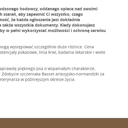
rawdzonego hodowcy, oddanego opiece nad swoimi
ch starań, aby zapewnić Ci wszystko, czego
ość, że każde ogłoszenie jest dokładnie
 a także wszystkie dokumenty. Kiedy dokonujesz
aby w pełni wykorzystać możliwości i ochronę serwisu
 mogą występować szczególnie duże różnice. Cena
tencjały pokazowe, linia krwi, badania lekarskie i wiele
 naprawdę pięknego psa o wspaniałym charakterze,
a. Zdobycie szczeniaka Basset artezyjsko-normandzki za
erynarza w późniejszym okresie życia.