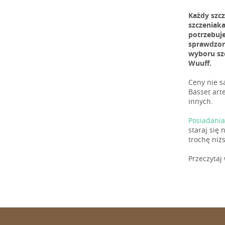
Każdy szc
szczeniaka
potrzebuj
sprawdzone
wyboru sz
Wuuff.
Ceny nie s
Basset art
innych.
Posiadania
staraj się
trochę niż
Przeczytaj 