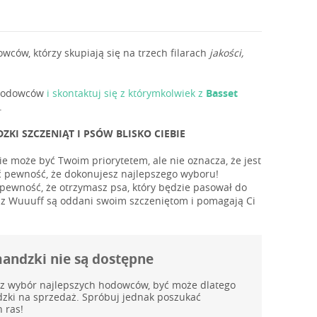
ów, którzy skupiają się na trzech filarach
jakości,
ę hodowców
i skontaktuj się z którymkolwiek z
Basset
.
 SZCZENIĄT I PSÓW BLISKO CIEBIE
e może być Twoim priorytetem, ale nie oznacza, że jest
eć pewność, że dokonujesz najlepszego wyboru!
ewność, że otrzymasz psa, który będzie pasował do
y z Wuuuff są oddani swoim szczeniętom i pomagają Ci
mandzki nie są dostępne
az wybór najlepszych hodowców, być może dlatego
dzki na sprzedaż. Spróbuj jednak poszukać
 ras!