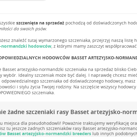
szystkie
szczenięta na sprzedaż
pochodzą od doświadczonych hodowc
miłości do swoich psów
.
możesz znaleźć tutaj wymarzonego szczeniaka, przejrzyj naszą list
o-normandzki hodowców
, z którymi mamy zaszczyt współpracować
DPOWIEDZIALNYCH HODOWCÓW BASSET ARTEZYJSKO-NORMANDZKI
e Basset artezyjsko-normandzki szczeniaka na sprzedaż blisko Ciebi
zy wybór. Idealny szczeniak może być dalej. I naprawdę chcesz mi
 odpowiedzialnego szczeniaka od doświadczonego hodowcy, masz p
bowości i stylu życia Twojej rodziny. Na szczęście wszyscy hodowc
DPOWIEDNIEGO szczeniaka.
ie żadne szczeniaki rasy Basset artezyjsko-nor
u miejsca dla pseudohodowli! Poważnie traktujemy weryfikację or
isz tu jeszcze żadnych szczeniaków rasy Basset artezyjsko-norman
w Basset artezyjsko-normandzki breeders
lub innych podobnych