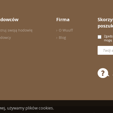
odowców
Firma
Skorzy
poszuk
struj swoją hodowlę
O Wuuff
Zgadza
odowcy
Blog
mogę z
owej, używamy plików cookies.