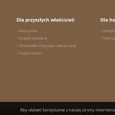
Dla przyszłych właścicieli
Dla h
Rasy psów
Zareje
Znajdź hodowcę
FAQ h
Wskazówki dotyczące zakupu psa
Puppy Match
Aby ułatwić korzystanie z naszej strony internet