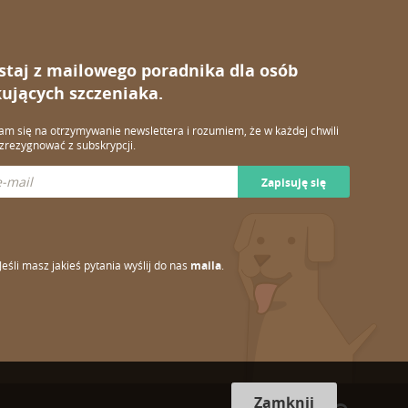
staj z mailowego poradnika dla osób
ujących szczeniaka.
m się na otrzymywanie newslettera i rozumiem, że w każdej chwili
rezygnować z subskrypcji.
Zapisuję się
Jeśli masz jakieś pytania wyślij do nas
maila
.
Zamknij