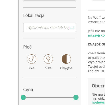
Lokalizacja
Na Wuff w
zdrowiu i 
Jeśli nie 
artezyjsk
ZNAJDŹ O
Płeć
Znalezieni
to najleps
Wybierając
Twojej oso
Pies
Suka
Obojętne
znaleźć O
Obecn
Cena
Nie ma t
nie widz
hodowcó