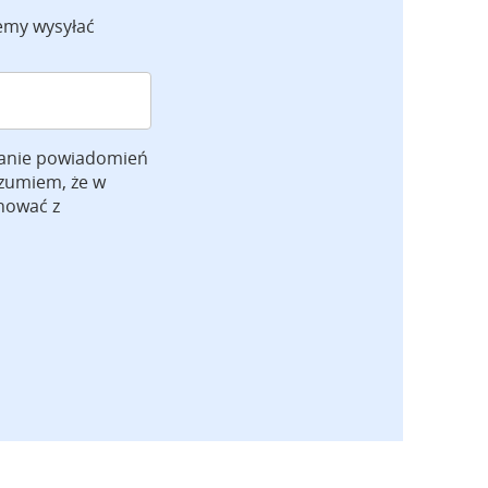
emy wysyłać
anie powiadomień
ozumiem, że w
gnować z