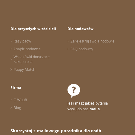
Dla przyszłych właścicieli
Dla hodowców
Rasy psów
Zarejestruj swoją hodowlę
Znajdź hodowcę
FAQ hodowcy
Wskazówki dotyczące
zakupu psa
Puppy Match
Firma
O Wuuff
Jeśli masz jakieś pytania
Blog
wyślij do nas
maila
.
Skorzystaj z mailowego poradnika dla osób