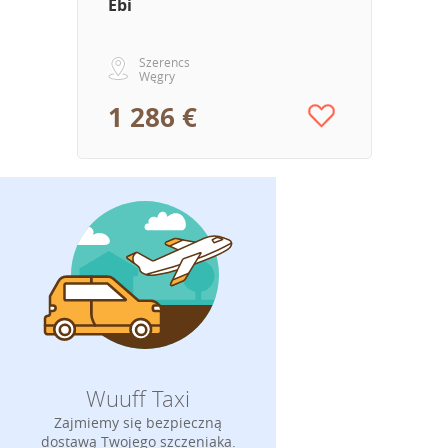
Ebi
Szerencs
Węgry
1 286 €
Wuuff Taxi
Zajmiemy się bezpieczną
dostawą Twojego szczeniaka.