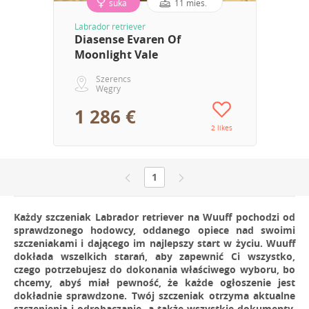
suka
11 mies.
Labrador retriever
Diasense Evaren Of
Moonlight Vale
Szerencs
Węgry
1 286 €
2 likes
1
Każdy szczeniak Labrador retriever na Wuuff pochodzi od
sprawdzonego hodowcy, oddanego opiece nad swoimi
szczeniakami i dającego im najlepszy start w życiu. Wuuff
dokłada wszelkich starań, aby zapewnić Ci wszystko,
czego potrzebujesz do dokonania właściwego wyboru, bo
chcemy, abyś miał pewność, że każde ogłoszenie jest
dokładnie sprawdzone. Twój szczeniak otrzyma aktualne
szczepienia i odrobaczanie, a także wszystkie dokumenty.