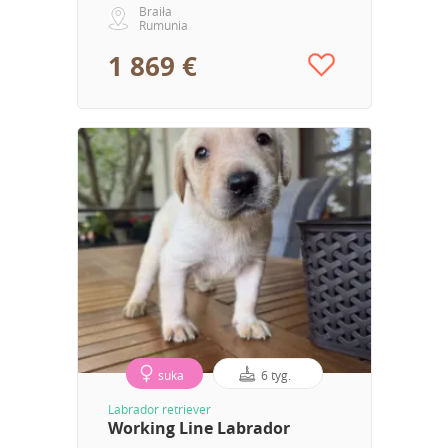
Braiła
Rumunia
1 869 €
suka
6 tyg.
Labrador retriever
Working Line Labrador