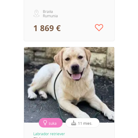
Braiła
Rumunia
1 869 €
suka
11 mies.
Labrador retriever