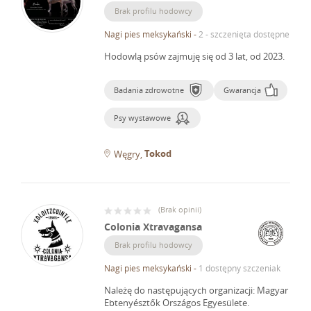
Brak profilu hodowcy
Nagi pies meksykański
-
2 - szczenięta dostępne
Hodowlą psów zajmuję się od 3 lat, od 2023.
Badania zdrowotne
Gwarancja
Psy wystawowe
Tokod
Węgry
(
Brak opinii
)
Colonia Xtravagansa
Brak profilu hodowcy
Nagi pies meksykański
-
1 dostępny szczeniak
Należę do następujących organizacji: Magyar
Ebtenyésztők Országos Egyesülete.