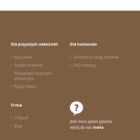
Dla przyszłych właścicieli
Dla hodowców
Rasy psów
Zarejestruj swoją hodowlę
Znajdź hodowcę
FAQ hodowcy
Wskazówki dotyczące
zakupu psa
Puppy Match
Firma
O Wuuff
Jeśli masz jakieś pytania
Blog
wyślij do nas
maila
.