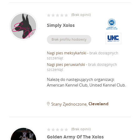
(
Brak opinii
)
Simply Xolos
Brak profilu hodowcy
Nagi pies meksykański
-
brak dostępnych
szczeniąt
Nagi pies peruwiański
-
brak dostępnych
szczeniąt
Należę do następujących organizacji:
American Kennel Club, United Kennel Club.
Cleveland
Stany Zjednoczone
(
Brak opinii
)
Golden Army Of The Xolos