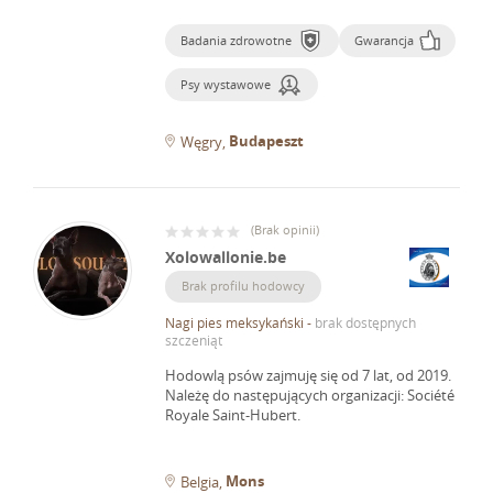
Badania zdrowotne
Gwarancja
Psy wystawowe
Budapeszt
Węgry
(
Brak opinii
)
Xolowallonie.be
Brak profilu hodowcy
Nagi pies meksykański
-
brak dostępnych
szczeniąt
Hodowlą psów zajmuję się od 7 lat, od 2019.
Należę do następujących organizacji: Société
Royale Saint-Hubert.
Mons
Belgia