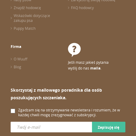
Znajdź hodowcę
FAQ hodowcy
Wskazówki dotyczące
zakupu psa
Puppy Match
Firma
O Wuuff
Jeśli masz jakieś pytania
Blog
wyślij do nas
maila
.
Skorzystaj z mailowego poradnika dla osób
poszukujących szczeniaka.
Zgadzam się na otrzymywanie newslettera i rozumiem, że w
każdej chwili mogę zrezygnować z subskrypcji.
Zapisuję się