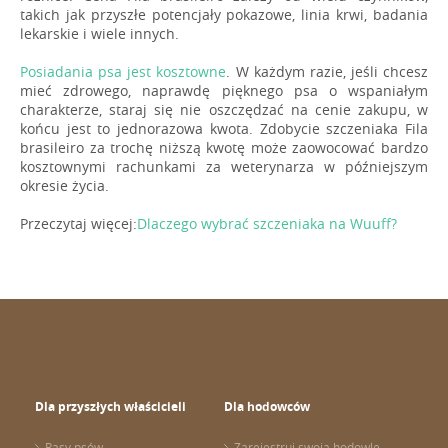
takich jak przyszłe potencjały pokazowe, linia krwi, badania
lekarskie i wiele innych.
Posiadania psa jest kosztowne
. W każdym razie, jeśli chcesz
mieć zdrowego, naprawdę pięknego psa o wspaniałym
charakterze, staraj się nie oszczędzać na cenie zakupu, w
końcu jest to jednorazowa kwota. Zdobycie szczeniaka Fila
brasileiro za trochę niższą kwotę może zaowocować bardzo
kosztownymi rachunkami za weterynarza w późniejszym
okresie życia.
Przeczytaj więcej:
Dlaczego wybrać szczeniaka na Wuuff?
Dla przyszłych właścicieli
Dla hodowców
Rasy psów
Zarejestruj swoją hodowlę