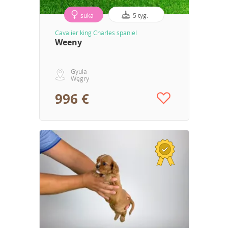
suka
5 tyg.
Cavalier king Charles spaniel
Weeny
Gyula
Węgry
996 €