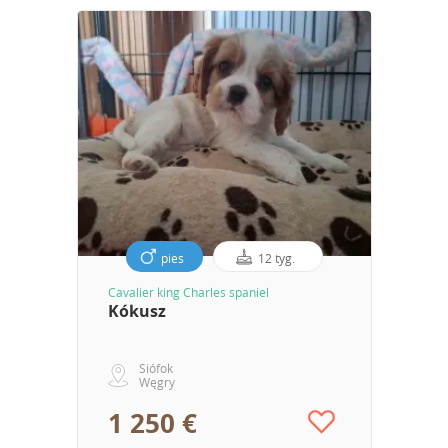
pies
12 tyg.
Cavalier king Charles spaniel
Kókusz
Siófok
Węgry
1 250 €