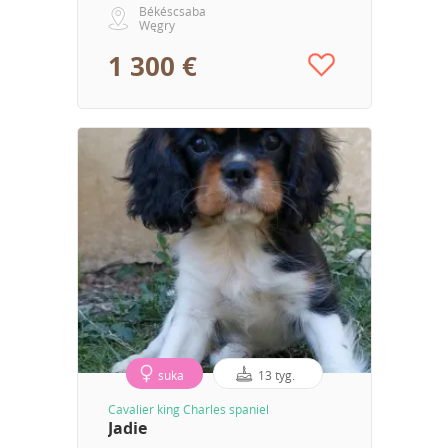
Békéscsaba
Węgry
1 300 €
suka
13 tyg.
Cavalier king Charles spaniel
Jadie