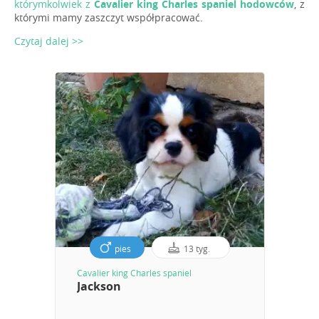
którymkolwiek z
Cavalier king Charles spaniel hodowców
, z
którymi mamy zaszczyt współpracować.
Czytaj dalej >>
pies
13 tyg.
Cavalier king Charles spaniel
Jackson