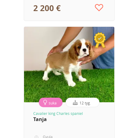
2 200 €
suka
12 tyg.
Cavalier king Charles spaniel
Tanja
Gyula