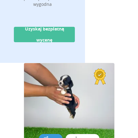
wygodna
Uzyskaj bezpłatną
wycenę