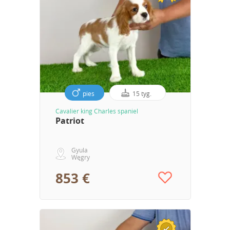
pies
15 tyg.
Cavalier king Charles spaniel
Patriot
Gyula
Węgry
853 €