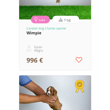
suka
5 tyg.
Cavalier king Charles spaniel
Wimpie
Gyula
Węgry
996 €