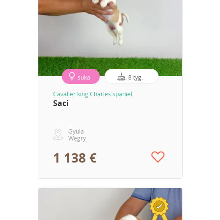
suka
8 tyg.
Cavalier king Charles spaniel
Saci
Gyula
Węgry
1 138 €