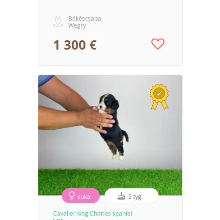
Békéscsaba
Węgry
1 300 €
suka
5 tyg.
Cavalier king Charles spaniel