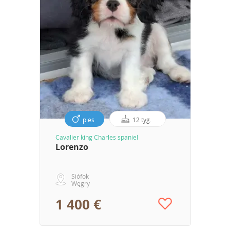
pies
12 tyg.
Cavalier king Charles spaniel
Lorenzo
Siófok
Węgry
1 400 €