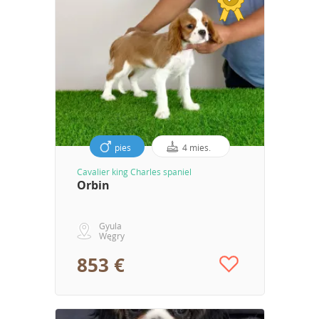
pies
4 mies.
Cavalier king Charles spaniel
Orbin
Gyula
Węgry
853 €