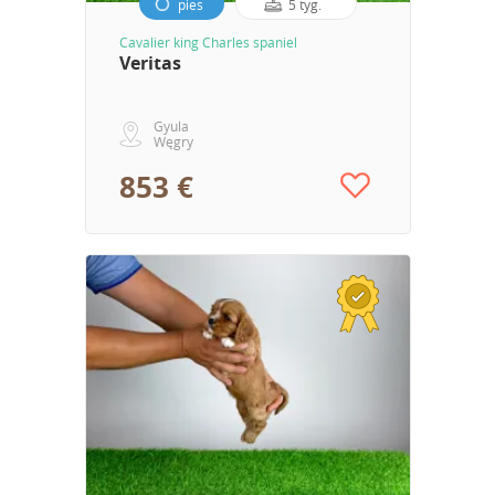
pies
5 tyg.
Cavalier king Charles spaniel
Veritas
Gyula
Węgry
853 €