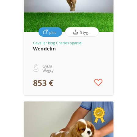
pies
5 tyg.
Cavalier king Charles spaniel
Wendelin
Gyula
Węgry
853 €