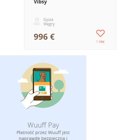
Vibsy
Gyula
Węgry
996 €
1 like
Wuuff Pay
Płatność przez Wuuff jest
naprawdę bezpieczna i