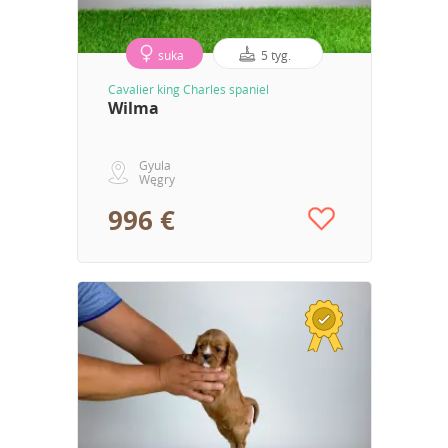
suka
5 tyg.
Cavalier king Charles spaniel
Wilma
Gyula
Węgry
996 €