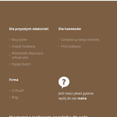
Dla przyszłych właścicieli
Dla hodowców
Rasy psów
Zarejestruj swoją hodowlę
Znajdź hodowcę
FAQ hodowcy
Wskazówki dotyczące
zakupu psa
Puppy Match
Firma
O Wuuff
Jeśli masz jakieś pytania
Blog
wyślij do nas
maila
.