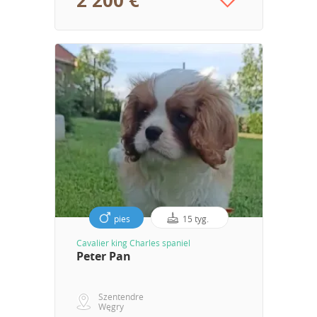
2 200 €
pies
15 tyg.
Cavalier king Charles spaniel
Peter Pan
Szentendre
Węgry