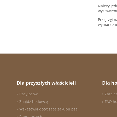
Należy jed
wystawien
Przejrzyj 
wymarzone
Dla przyszłych właścicieli
Dla h
Rasy psów
Zareje
Znajdź hodowcę
FAQ h
Wskazówki dotyczące zakupu psa
Puppy Match