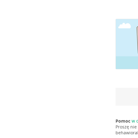
Pomoc
w o
Proszę nie
behawioral