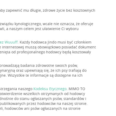
aby zapewnić mu długie, zdrowe życie bez kosztownych
 związku kynologicznego, wcale nie oznacza, że oferuje
li, a naszym celem jest ułatwienie Ci wyboru
zez Wuuuff
. Każdy hodowca Jindo musi być członkiem
nie internetowej muszą obowiązkowo posiadać dokument
enięta od profesjonalnego hodowcy będą kosztowały
rzeprowadzają badania zdrowotne swoich psów,
aryjną oraz upewniają się, że ich psy trafiają do
ne. Wszystkie te informacje są dostępne na ich
estrzegania naszego
Kodeksu Etycznego
. MIMO TO
 potwierdzenie wszelkich otrzymanych od hodowcy
odnośnie do stanu ogłaszanych psów, standardów i
i opublikowanych przez hodowców na naszej stronie.
wli, hodowców ani psów ogłaszanych na stronie