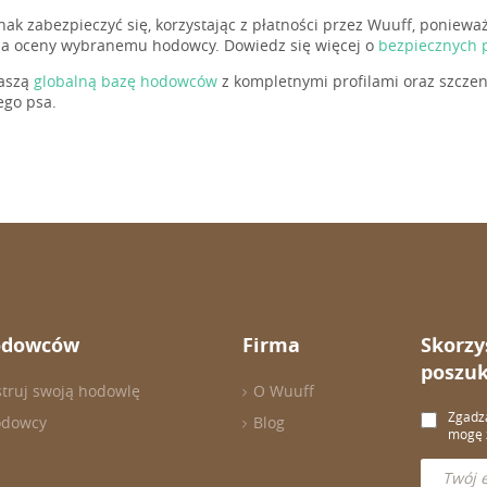
nak zabezpieczyć się, korzystając z płatności przez Wuuff, poniewa
ia oceny wybranemu hodowcy. Dowiedz się więcej o
bezpiecznych 
naszą
globalną bazę hodowców
z kompletnymi profilami oraz szczen
go psa.
odowców
Firma
Skorzy
poszuk
struj swoją hodowlę
O Wuuff
Zgadza
odowcy
Blog
mogę z