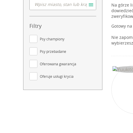
Na górze l
dowiedzieć
zweryfikow
Filtry
Gotowy na 
Nie zapomn
Psy championy
wybierzesz
Psy przebadane
Oferowana gwarancja
Oferuje usługi krycia