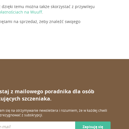
ż dzięki temu można także skorzystać z przywileju
płatnościach na Wuuff
.
iętami na sprzedaż, żeby znaleźć swojego
staj z mailowego poradnika dla osób
ujących szczeniaka.
m się na otrzymywanie newslettera i rozumiem, że w każdej chwili
rezygnować z subskrypcji.
Zapisuję się