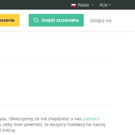
Polski
PLN
oszenie
Znajdź szczeniaka
Zaloguj się
you. Obiecujemy, że nie znajdziesz u nas
żadnych
m, żeby mieć pewność, że wszyscy hodowcy na naszej
ilością.