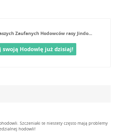
 naszych Zaufanych Hodowców rasy Jindo...
j swoją Hodowlę już dzisiaj!
hodowli. Szczeniaki te niestety często mają problemy
dzialnej hodowli!