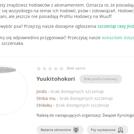
isty znajdziesz hodowców z abonamentem. Oznacza to, że posiadają
 się wszystkiego na temat ich hodowli, psów i zobowiązań. Hodowc
ani, ale jeszcze nie posiadają Profilu Hodowcy na Wuuff.
wybór psa? Przejrzyj nasze dostępne ogłoszenia
szczeniąt rasy Ji
ij się odpowiednio przygotować! Przeczytaj nasze
wskazówki doty
 szczeniaka.
(
Brak opinii
)
Yuukitohokori
Brak profilu hodowcy
Jindo
-
brak dostępnych szczeniąt
Shiba inu
-
brak dostępnych szczeniąt
Shikoku
-
brak dostępnych szczeniąt
Należę do następujących organizacji: Związek Kynologi
Badania zdrowotne
Psy wystawowe