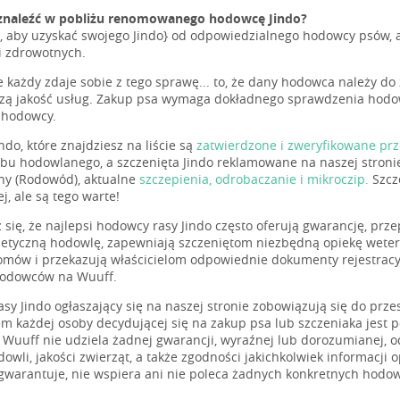
znaleźć w pobliżu renomowanego hodowcę Jindo?
, aby uzyskać swojego Jindo} od odpowiedzialnego hodowcy psów, 
i zdrowotnych.
e każdy zdaje sobie z tego sprawę... to, że dany hodowca należy do
szą jakość usług. Zakup psa wymaga dokładnego sprawdzenia hodow
 hodowcy.
ndo, które znajdziesz na liście są
zatwierdzone i zweryfikowane pr
bu hodowlanego, a szczenięta Jindo reklamowane na naszej stro
jny (Rodowód), aktualne
szczepienia, odrobaczanie i mikroczip.
Szcz
j, ale są tego warte!
 się, że najlepsi hodowcy rasy Jindo często oferują gwarancję, p
 etyczną hodowlę, zapewniają szczeniętom niezbędną opiekę weteryn
mów i przekazują właścicielom odpowiednie dokumenty rejestracyj
hodowców na Wuuff.
sy Jindo ogłaszający się na naszej stronie zobowiązują się do prz
m każdej osoby decydującej się na zakup psa lub szczeniaka jest
. Wuuff nie udziela żadnej gwarancji, wyraźnej lub dorozumianej, 
dowli, jakości zwierząt, a także zgodności jakichkolwiek informacj
gwarantuje, nie wspiera ani nie poleca żadnych konkretnych hodo