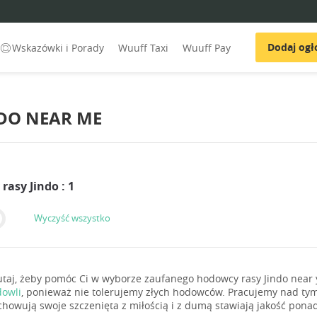
Dodaj ogł
Wskazówki i Porady
Wuuff Taxi
Wuuff Pay
DO NEAR ME
asy Jindo : 1
Wyczyść wszystko
utaj, żeby pomóc Ci w wyborze zaufanego hodowcy rasy Jindo near 
owli
, ponieważ nie tolerujemy złych hodowców. Pracujemy nad ty
chowują swoje szczenięta z miłością i z dumą stawiają jakość ponad 