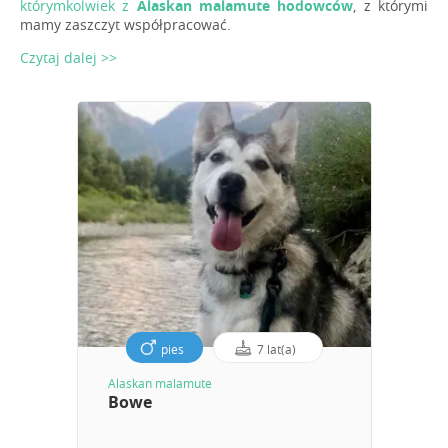
którymkolwiek z
Alaskan malamute hodowców
, z którymi
mamy zaszczyt współpracować.
Czytaj dalej >>
pies
7 lat(a)
Alaskan malamute
Bowe