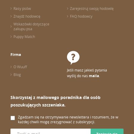
Rasy psów
Zarejestruj swoją hodowlę
Znajdź hodowcę
FAQ hodowcy
Wskazówki dotyczące
zakupu psa
Puppy Match
Firma
O Wuuff
Jeśli masz jakieś pytania
Blog
wyślij do nas
maila
.
Skorzystaj z mailowego poradnika dla osób
poszukujących szczeniaka.
Zgadzam się na otrzymywanie newslettera i rozumiem, że w
każdej chwili mogę zrezygnować z subskrypcji.