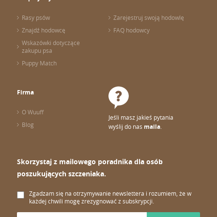
Rasy psów
Zarejestruj swoją hodowlę
Znajdź hodowcę
FAQ hodowcy
Wskazówki dotyczące
zakupu psa
Puppy Match
Firma
O Wuuff
Jeśli masz jakieś pytania
Blog
wyślij do nas
maila
.
Skorzystaj z mailowego poradnika dla osób
poszukujących szczeniaka.
Zgadzam się na otrzymywanie newslettera i rozumiem, że w
każdej chwili mogę zrezygnować z subskrypcji.