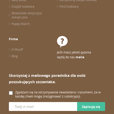
Znajdź hodowcę
FAQ hodowcy
Wskazówki dotyczące
zakupu psa
Puppy Match
Firma
O Wuuff
Jeśli masz jakieś pytania
Blog
wyślij do nas
maila
.
Skorzystaj z mailowego poradnika dla osób
poszukujących szczeniaka.
Zgadzam się na otrzymywanie newslettera i rozumiem, że w
każdej chwili mogę zrezygnować z subskrypcji.
Zapisuję się