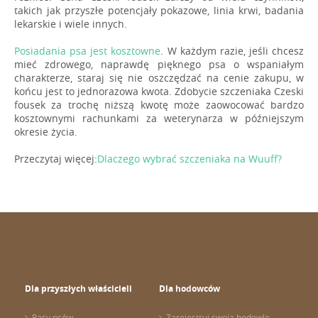
takich jak przyszłe potencjały pokazowe, linia krwi, badania
lekarskie i wiele innych.
Posiadania psa jest kosztowne
. W każdym razie, jeśli chcesz
mieć zdrowego, naprawdę pięknego psa o wspaniałym
charakterze, staraj się nie oszczędzać na cenie zakupu, w
końcu jest to jednorazowa kwota. Zdobycie szczeniaka Czeski
fousek za trochę niższą kwotę może zaowocować bardzo
kosztownymi rachunkami za weterynarza w późniejszym
okresie życia.
Przeczytaj więcej:
Dlaczego wybrać szczeniaka na Wuuff?
Dla przyszłych właścicieli
Dla hodowców
Rasy psów
Zarejestruj swoją hodowlę