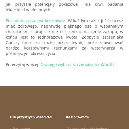
jak przyszłe potencjały pokazowe, linia krwi, badania
lekarskie i wiele innych.
Posiadania psa jest kosztowne
. W każdym razie, jeśli chcesz
mieć zdrowego, naprawdę pięknego psa o wspaniałym
charakterze, staraj się nie oszczędzać na cenie zakupu, w
końcu jest to jednorazowa kwota. Zdobycie szczeniaka
Gończy fiński za trochę niższą kwotę może zaowocować
bardzo kosztownymi rachunkami za weterynarza w
późniejszym okresie życia.
Przeczytaj więcej:
Dlaczego wybrać szczeniaka na Wuuff?
Dla przyszłych właścicieli
Dla hodowców
Rasy psów
Zarejestruj swoją hodowlę