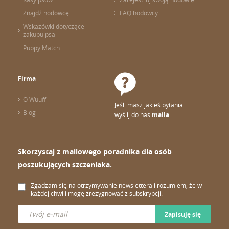
Znajdź hodowcę
FAQ hodowcy
Wskazówki dotyczące
zakupu psa
Puppy Match
Firma
O Wuuff
Jeśli masz jakieś pytania
Blog
wyślij do nas
maila
.
Skorzystaj z mailowego poradnika dla osób
poszukujących szczeniaka.
Zgadzam się na otrzymywanie newslettera i rozumiem, że w
każdej chwili mogę zrezygnować z subskrypcji.
Zapisuję się