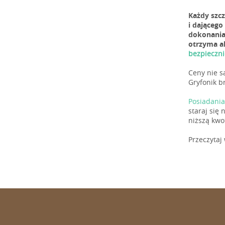
Każdy szc
i dającego
dokonania
otrzyma a
bezpieczni
Ceny nie s
Gryfonik br
Posiadania
staraj się
niższą kwo
Przeczytaj 