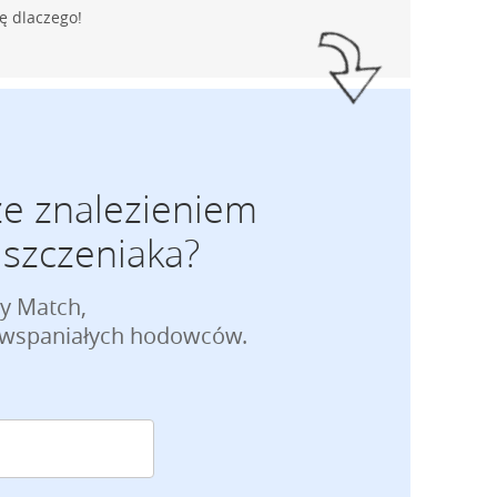
ę dlaczego!
ze znalezieniem
szczeniaka?
py Match,
e wspaniałych hodowców.