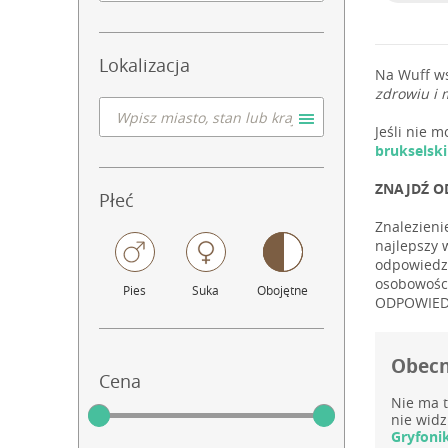
Lokalizacja
Na Wuff w
zdrowiu i 
Jeśli nie 
brukselsk
ZNAJDŹ O
Płeć
Znalezieni
najlepszy 
odpowiedzi
osobowości
Pies
Suka
Obojętne
ODPOWIEDN
Obecn
Cena
Nie ma t
nie widz
Gryfoni