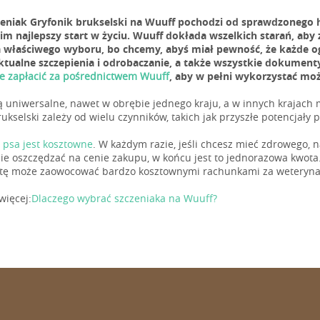
zeniak Gryfonik brukselski na Wuuff pochodzi od sprawdzonego
 im najlepszy start w życiu. Wuuff dokłada wszelkich starań, aby
 właściwego wyboru, bo chcemy, abyś miał pewność, że każde og
ktualne szczepienia i odrobaczanie, a także wszystkie dokument
e zapłacić za pośrednictwem Wuuff
, aby w pełni wykorzystać moż
ą uniwersalne, nawet w obrębie jednego kraju, a w innych krajach
ukselski zależy od wielu czynników, takich jak przyszłe potencjały p
 psa jest kosztowne
. W każdym razie, jeśli chcesz mieć zdrowego,
 nie oszczędzać na cenie zakupu, w końcu jest to jednorazowa kwota
tę może zaowocować bardzo kosztownymi rachunkami za weterynarz
więcej:
Dlaczego wybrać szczeniaka na Wuuff?