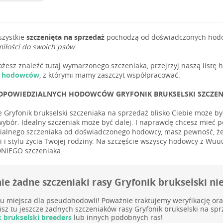
szystkie
szczenięta na sprzedaż
pochodzą od doświadczonych hodowc
miłości do swoich psów
.
możesz znaleźć tutaj wymarzonego szczeniaka, przejrzyj naszą list
i hodowców
, z którymi mamy zaszczyt współpracować.
DPOWIEDZIALNYCH HODOWCÓW GRYFONIK BRUKSELSKI SZCZENIĄ
e Gryfonik brukselski szczeniaka na sprzedaż blisko Ciebie może być
wybór. Idealny szczeniak może być dalej. I naprawdę chcesz mieć 
alnego szczeniaka od doświadczonego hodowcy, masz pewność, że 
 i stylu życia Twojej rodziny. Na szczęście wszyscy hodowcy z Wuu
IEGO szczeniaka.
ie żadne szczeniaki rasy Gryfonik brukselski ni
u miejsca dla pseudohodowli! Poważnie traktujemy weryfikację or
isz tu jeszcze żadnych szczeniaków rasy Gryfonik brukselski na s
k brukselski breeders
lub innych podobnych ras!