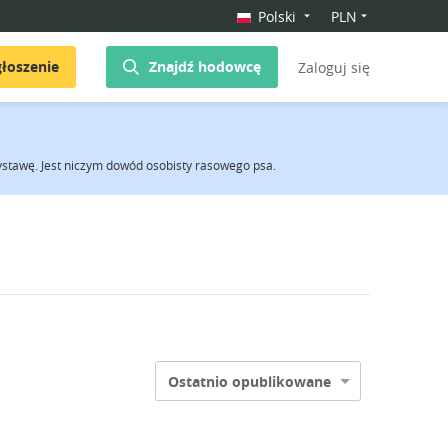
Polski
PLN
łoszenie
Znajdź hodowcę
Zaloguj się
stawę. Jest niczym dowód osobisty rasowego psa.
Ostatnio opublikowane