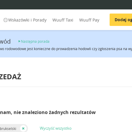
Dodaj og
Wskazówki i Porady
Wuuff Taxi
Wuuff Pay
wód
Następna porada
wo rodowodowe jest konieczne do prowadzenia hodowli czy zgłoszenia psa na wy
RZEDAŻ
 nam, nie znaleziono żadnych rezultatów
Wyczyść wszystko
brukselski