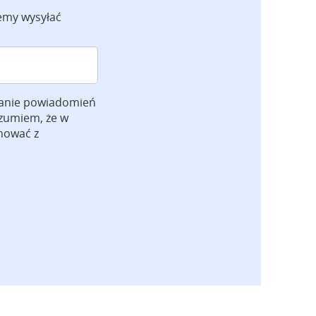
emy wysyłać
anie powiadomień
ozumiem, że w
gnować z