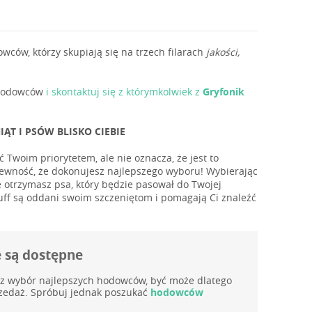
ów, którzy skupiają się na trzech filarach
jakości,
ę hodowców
i skontaktuj się z którymkolwiek z
Gryfonik
T I PSÓW BLISKO CIEBIE
 Twoim priorytetem, ale nie oznacza, że jest to
pewność, że dokonujesz najlepszego wyboru! Wybierając
otrzymasz psa, który będzie pasował do Twojej
uff są oddani swoim szczeniętom i pomagają Ci znaleźć
e są dostępne
az wybór najlepszych hodowców, być może dlatego
przedaż. Spróbuj jednak poszukać
hodowców