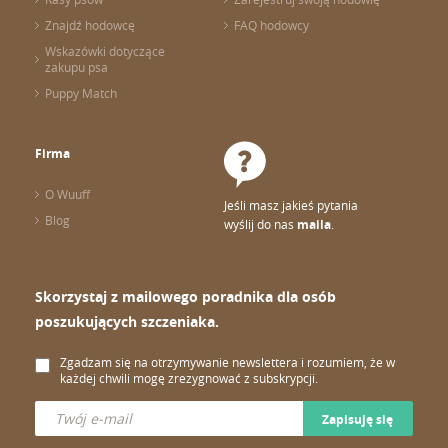
Znajdź hodowcę
FAQ hodowcy
Wskazówki dotyczące
zakupu psa
Puppy Match
Firma
O Wuuff
Jeśli masz jakieś pytania
Blog
wyślij do nas
maila
.
Skorzystaj z mailowego poradnika dla osób
poszukujących szczeniaka.
Zgadzam się na otrzymywanie newslettera i rozumiem, że w
każdej chwili mogę zrezygnować z subskrypcji.
Zapisuję się