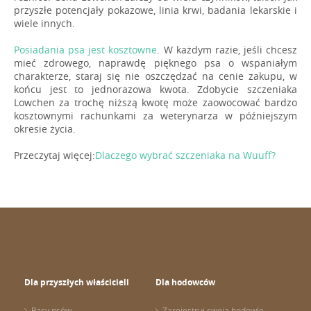
przyszłe potencjały pokazowe, linia krwi, badania lekarskie i
wiele innych.
Posiadania psa jest kosztowne
. W każdym razie, jeśli chcesz
mieć zdrowego, naprawdę pięknego psa o wspaniałym
charakterze, staraj się nie oszczędzać na cenie zakupu, w
końcu jest to jednorazowa kwota. Zdobycie szczeniaka
Lowchen za trochę niższą kwotę może zaowocować bardzo
kosztownymi rachunkami za weterynarza w późniejszym
okresie życia.
Przeczytaj więcej:
Dlaczego wybrać szczeniaka na Wuuff?
Dla przyszłych właścicieli
Dla hodowców
Rasy psów
Zarejestruj swoją hodowlę