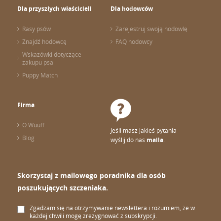
Dla przyszłych właścicieli
Dla hodowców
Rasy psów
Zarejestruj swoją hodowlę
Znajdź hodowcę
FAQ hodowcy
Wskazówki dotyczące
zakupu psa
Puppy Match
Firma
O Wuuff
Jeśli masz jakieś pytania
Blog
wyślij do nas
maila
.
Skorzystaj z mailowego poradnika dla osób
poszukujących szczeniaka.
Zgadzam się na otrzymywanie newslettera i rozumiem, że w
każdej chwili mogę zrezygnować z subskrypcji.