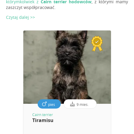
którymkolwiek z
Cairn terrier hodowców
, z którymi mamy
zaszczyt współpracować.
Czytaj dalej >>
pies
9 mies.
Cairn terrier
Tiramisu