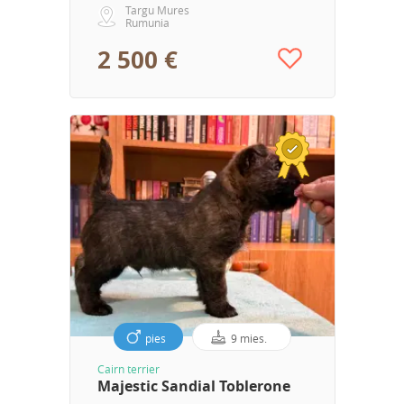
Targu Mures
Rumunia
2 500 €
pies
9 mies.
Cairn terrier
Majestic Sandial Toblerone