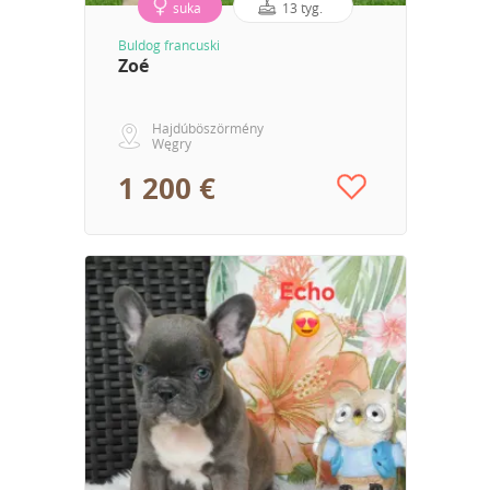
suka
13 tyg.
Buldog francuski
Zoé
Hajdúböszörmény
Węgry
1 200 €