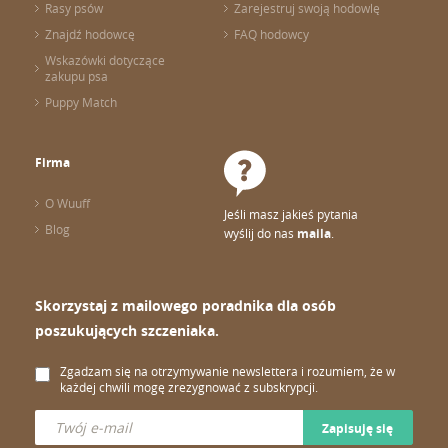
Rasy psów
Zarejestruj swoją hodowlę
Znajdź hodowcę
FAQ hodowcy
Wskazówki dotyczące
zakupu psa
Puppy Match
Firma
O Wuuff
Jeśli masz jakieś pytania
Blog
wyślij do nas
maila
.
Skorzystaj z mailowego poradnika dla osób
poszukujących szczeniaka.
Zgadzam się na otrzymywanie newslettera i rozumiem, że w
każdej chwili mogę zrezygnować z subskrypcji.
Zapisuję się