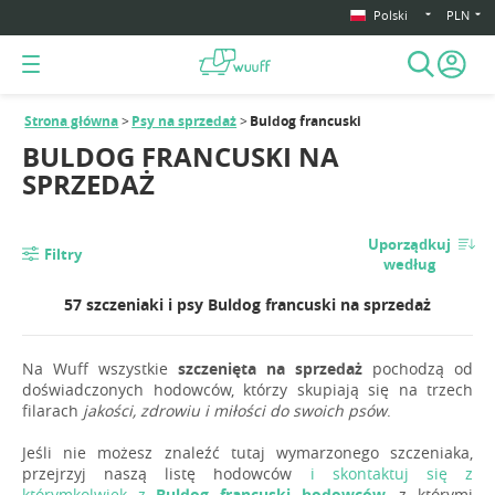
Polski
PLN
Strona główna
Psy na sprzedaż
Buldog francuski
BULDOG FRANCUSKI NA
SPRZEDAŻ
Uporządkuj
Filtry
według
57 szczeniaki i psy Buldog francuski na sprzedaż
Na Wuff wszystkie
szczenięta na sprzedaż
pochodzą od
doświadczonych hodowców, którzy skupiają się na trzech
filarach
jakości, zdrowiu i miłości do swoich psów
.
Jeśli nie możesz znaleźć tutaj wymarzonego szczeniaka,
przejrzyj naszą listę hodowców
i skontaktuj się z
którymkolwiek z
Buldog francuski hodowców
, z którymi