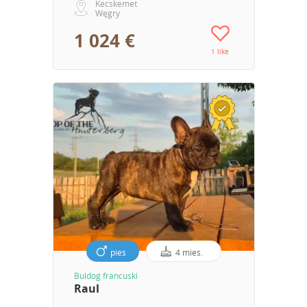
Kecskemet
Węgry
1 024 €
1 like
pies
4 mies.
Buldog francuski
Raul