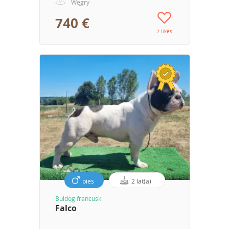
Węgry
740 €
2 likes
pies
2 lat(a)
Buldog francuski
Falco