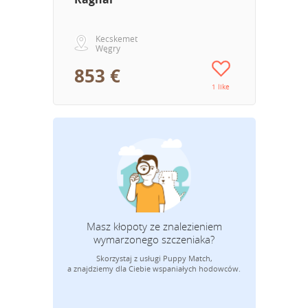
Kecskemet
Węgry
853 €
1 like
Masz kłopoty ze znalezieniem
wymarzonego szczeniaka?
Skorzystaj z usługi Puppy Match,
Adres mail
a znajdziemy dla Ciebie wspaniałych hodowców.