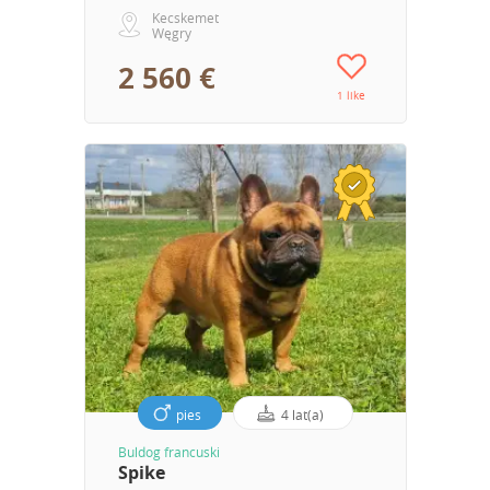
Kecskemet
Węgry
2 560 €
1 like
pies
4 lat(a)
Buldog francuski
Spike