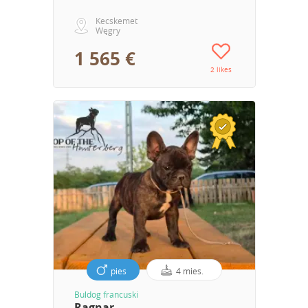
Kecskemet
Węgry
1 565 €
2 likes
pies
4 mies.
Buldog francuski
Ragnar