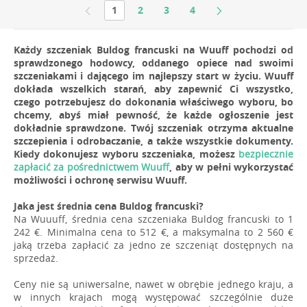
1
2
3
4
Każdy szczeniak Buldog francuski na Wuuff pochodzi od
sprawdzonego hodowcy, oddanego opiece nad swoimi
szczeniakami i dającego im najlepszy start w życiu. Wuuff
dokłada wszelkich starań, aby zapewnić Ci wszystko,
czego potrzebujesz do dokonania właściwego wyboru, bo
chcemy, abyś miał pewność, że każde ogłoszenie jest
dokładnie sprawdzone. Twój szczeniak otrzyma aktualne
szczepienia i odrobaczanie, a także wszystkie dokumenty.
Kiedy dokonujesz wyboru szczeniaka, możesz
bezpiecznie
zapłacić za pośrednictwem Wuuff
, aby w pełni wykorzystać
możliwości i ochronę serwisu Wuuff.
Jaka jest średnia cena Buldog francuski?
Na Wuuuff, średnia cena szczeniaka Buldog francuski to 1
242 €. Minimalna cena to 512 €, a maksymalna to 2 560 €
jaką trzeba zapłacić za jedno ze szczeniąt dostępnych na
sprzedaż.
Ceny nie są uniwersalne, nawet w obrębie jednego kraju, a
w innych krajach mogą występować szczególnie duże