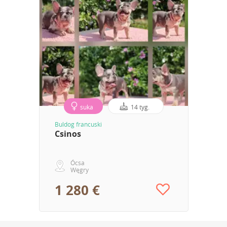
suka
14 tyg.
Buldog francuski
Csinos
Ócsa
Węgry
1 280 €