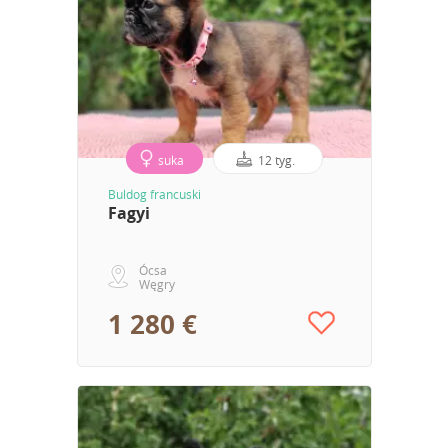
suka
12 tyg.
Buldog francuski
Fagyi
Ócsa
Węgry
1 280 €