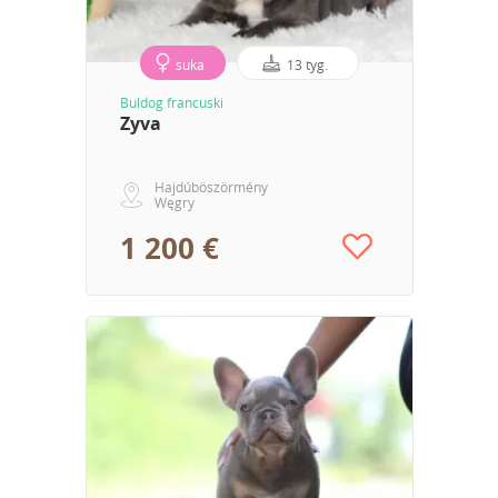
suka
13 tyg.
Buldog francuski
Zyva
Hajdúböszörmény
Węgry
1 200 €