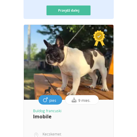
Przejdź dalej
pies
9 mies.
Buldog francuski
Imobile
Kecskemet