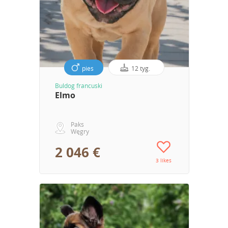
pies
12 tyg.
Buldog francuski
Elmo
Paks
Węgry
2 046 €
3 likes