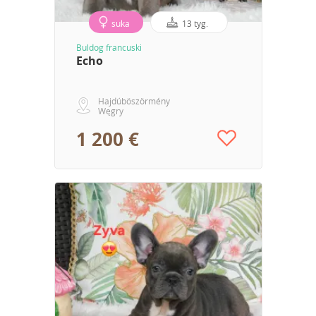
suka
13 tyg.
Buldog francuski
Echo
Hajdúböszörmény
Węgry
1 200 €