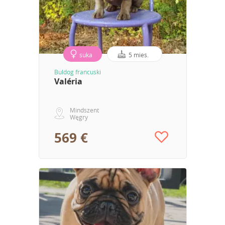
suka
5 mies.
Buldog francuski
Valéria
Mindszent
Węgry
569 €