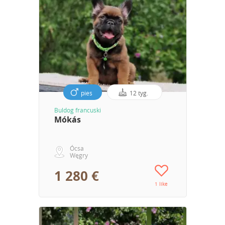
pies
12 tyg.
Buldog francuski
Mókás
Ócsa
Węgry
1 280 €
1 like