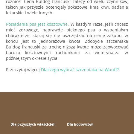
różnice. Cena Buldog francuski zależy od wielu czynników,
takich jak przyszłe potencjały pokazowe, linia krwi, badania
lekarskie i wiele innych.
Posiadania psa jest kosztowne
. W każdym razie, jeśli chcesz
mieć zdrowego, naprawdę pięknego psa o wspaniałym
charakterze, staraj się nie oszczędzać na cenie zakupu, w
końcu jest to jednorazowa kwota. Zdobycie szczeniaka
Buldog francuski za trochę niższą kwotę może zaowocować
bardzo kosztownymi rachunkami za weterynarza w
późniejszym okresie życia.
Przeczytaj więcej:
Dlaczego wybrać szczeniaka na Wuuff?
Dla przyszłych właścicieli
Dla hodowców