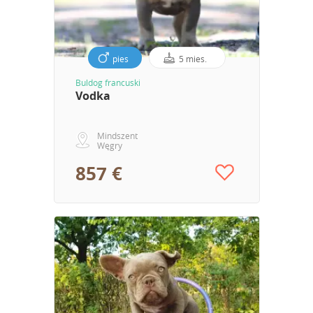
pies
5 mies.
Buldog francuski
Vodka
Mindszent
Węgry
857 €