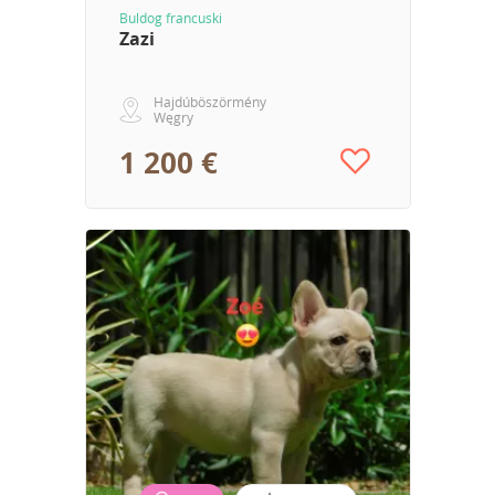
Buldog francuski
Zazi
Hajdúböszörmény
Węgry
1 200 €