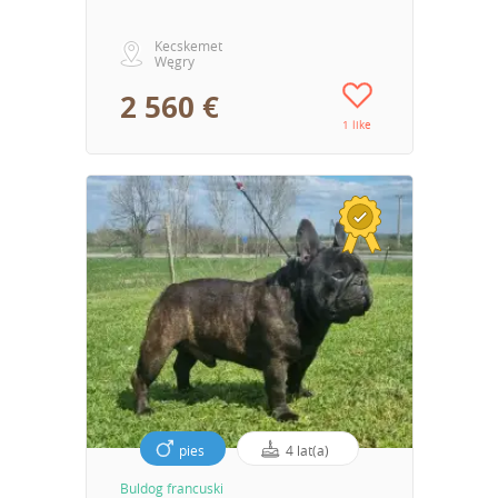
Kecskemet
Węgry
2 560 €
1 like
pies
4 lat(a)
Buldog francuski