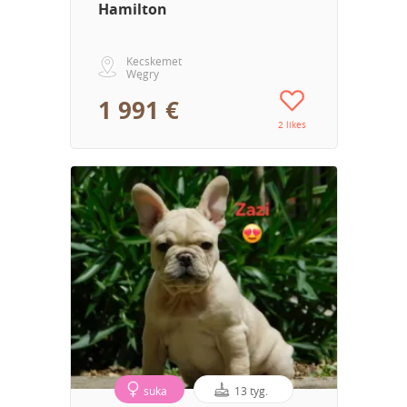
Hamilton
Kecskemet
Węgry
1 991 €
2 likes
suka
13 tyg.