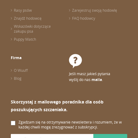
Rasy psów
Zarejestruj swoją hodowlę
Znajdź hodowcę
FAQ hodowcy
Wskazówki dotyczące
zakupu psa
Puppy Match
Firma
O Wuuff
Jeśli masz jakieś pytania
Blog
wyślij do nas
maila
.
Skorzystaj z mailowego poradnika dla osób
poszukujących szczeniaka.
Zgadzam się na otrzymywanie newslettera i rozumiem, że w
każdej chwili mogę zrezygnować z subskrypcji.