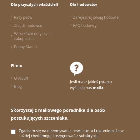
Dla przyszłych właścicieli
Dla hodowców
Rasy psów
Zarejestruj swoją hodowlę
Znajdź hodowcę
FAQ hodowcy
Wskazówki dotyczące
zakupu psa
Puppy Match
Firma
O Wuuff
Jeśli masz jakieś pytania
Blog
wyślij do nas
maila
.
Skorzystaj z mailowego poradnika dla osób
poszukujących szczeniaka.
Zgadzam się na otrzymywanie newslettera i rozumiem, że w
każdej chwili mogę zrezygnować z subskrypcji.