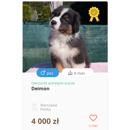
pies
6 mies.
Owczarek astralijski aussie
Deimon
Warszawa
Polska
4 000 zł
2 likes