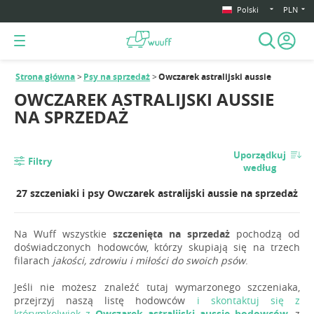
Polski
PLN
Strona główna
Psy na sprzedaż
Owczarek astralijski aussie
OWCZAREK ASTRALIJSKI AUSSIE
NA SPRZEDAŻ
Uporządkuj
Filtry
według
27 szczeniaki i psy Owczarek astralijski aussie na sprzedaż
Na Wuff wszystkie
szczenięta na sprzedaż
pochodzą od
doświadczonych hodowców, którzy skupiają się na trzech
filarach
jakości, zdrowiu i miłości do swoich psów
.
Jeśli nie możesz znaleźć tutaj wymarzonego szczeniaka,
przejrzyj naszą listę hodowców
i skontaktuj się z
którymkolwiek z
Owczarek astralijski aussie hodowców
, z