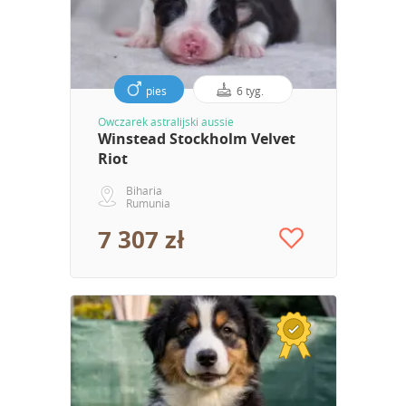
pies
6 tyg.
Owczarek astralijski aussie
Winstead Stockholm Velvet
Riot
Biharia
Rumunia
7 307 zł