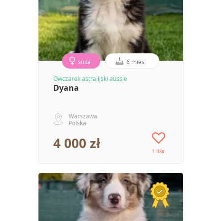
suka
6 mies.
Owczarek astralijski aussie
Dyana
Warszawa
Polska
4 000 zł
1 like