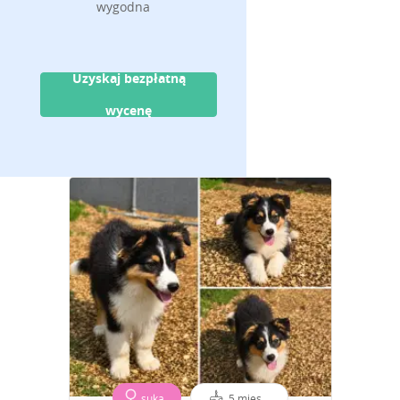
wygodna
Uzyskaj bezpłatną
wycenę
suka
5 mies.