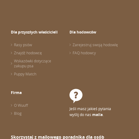
Dla przyszłych właścicieli
Dla hodowców
Rasy psów
Zarejestruj swoją hodowlę
Znajdź hodowcę
FAQ hodowcy
Wskazówki dotyczące
zakupu psa
Puppy Match
Firma
O Wuuff
Jeśli masz jakieś pytania
Blog
wyślij do nas
maila
.
Skorzystaj z mailowego poradnika dla osób