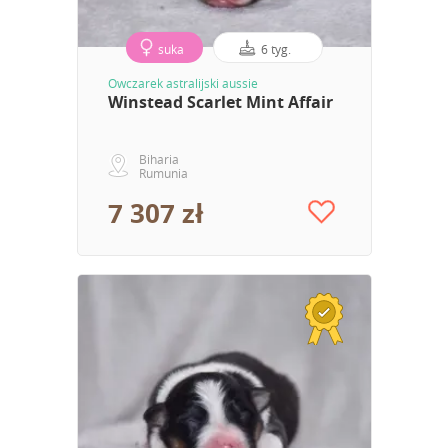
suka
6 tyg.
Owczarek astralijski aussie
Winstead Scarlet Mint Affair
Biharia
Rumunia
7 307 zł