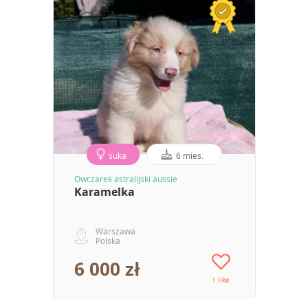
suka
6 mies.
Owczarek astralijski aussie
Karamelka
Warszawa
Polska
6 000 zł
1 like