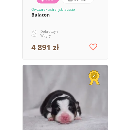
Owczarek astralijski aussie
Balaton
Debreczyn
Węgry
4 891 zł