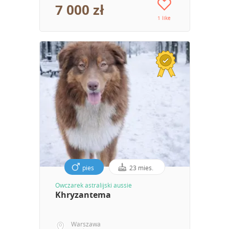
7 000 zł
1 like
pies
23 mies.
Owczarek astralijski aussie
Khryzantema
Warszawa