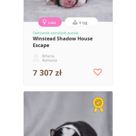
suka
6 tyg.
Owczarek astralijski aussie
Winstead Shadow House
Escape
Biharia
Rumunia
7 307 zł