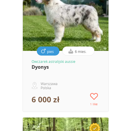
pies
6 mies.
Owczarek astralijski aussie
Dyonys
Warszawa
Polska
6 000 zł
1 like