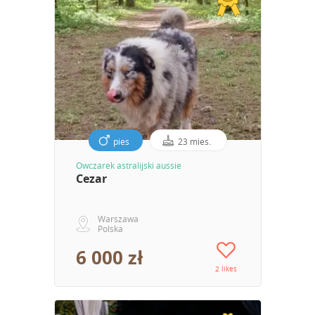
pies
23 mies.
Owczarek astralijski aussie
Cezar
Warszawa
Polska
6 000 zł
2 likes