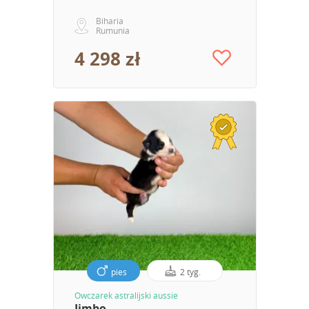
Biharia
Rumunia
4 298 zł
pies
2 tyg.
Owczarek astralijski aussie
Jimbo