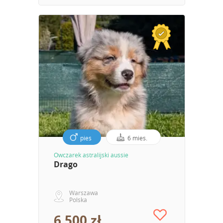
pies
6 mies.
Owczarek astralijski aussie
Drago
Warszawa
Polska
6 500 zł