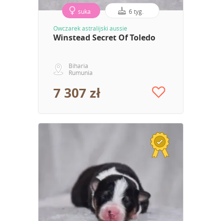
suka
6 tyg.
Owczarek astralijski aussie
Winstead Secret Of Toledo
Biharia
Rumunia
7 307 zł