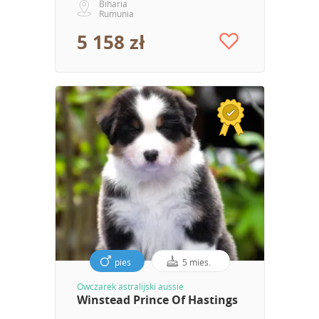
Biharia
Rumunia
5 158 zł
pies
5 mies.
Owczarek astralijski aussie
Winstead Prince Of Hastings