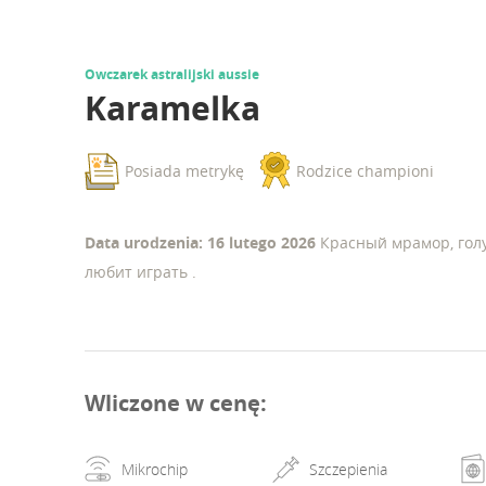
Owczarek astralijski aussie
Karamelka
Posiada metrykę
Rodzice championi
Data urodzenia: 16 lutego 2026
Красный мрамор, голу
любит играть .
Wliczone w cenę
:
Mikrochip
Szczepienia