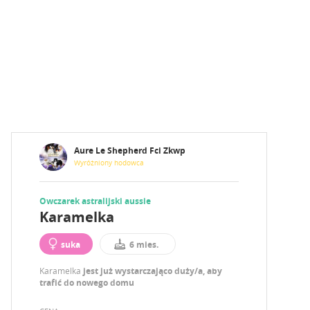
Aure Le Shepherd Fci Zkwp
Wyróżniony hodowca
Owczarek astralijski aussie
Karamelka
suka
6 mies.
Karamelka
jest już wystarczająco duży/a, aby
trafić do nowego domu