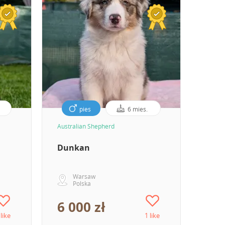
pies
6 mies.
Australian Shepherd
Austra
Dunkan
Dyo
Warsaw
Polska
P
6 000 zł
6 0
 like
1 like