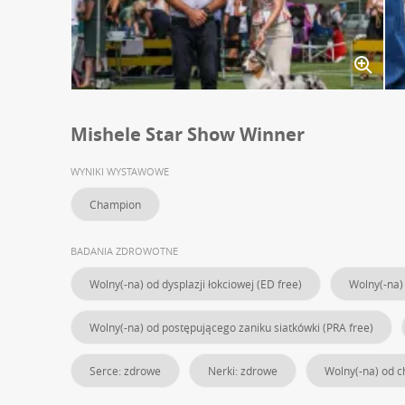
Mishele Star Show Winner
WYNIKI WYSTAWOWE
Champion
BADANIA ZDROWOTNE
Wolny(-na) od dysplazji łokciowej (ED free)
Wolny(-na) 
Wolny(-na) od postępującego zaniku siatkówki (PRA free)
Serce: zdrowe
Nerki: zdrowe
Wolny(-na) od c