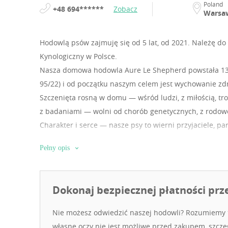
Poland
+48 694******
Zobacz
Warsa
Hodowlą psów zajmuję się od 5 lat, od 2021.
Należę do 
Kynologiczny w Polsce.
Nasza domowa hodowla Aure Le Shepherd powstała 13 g
95/22) i od początku naszym celem jest wychowanie zdr
Szczenięta rosną w domu — wśród ludzi, z miłością, tros
z badaniami — wolni od chorób genetycznych, z rodowod
Charakter i serce — nasze psy to wierni przyjaciele, par
marzysz o owczarku australijskim, który będzie Twoim
Pełny opis
rodziny Aure Le Shepherd.
Dokonaj bezpiecznej płatności prz
Nie możesz odwiedzić naszej hodowli? Rozumiemy t
własne oczy nie jest możliwe przed zakupem, szczeg