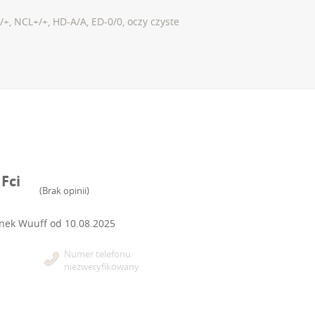
, NCL+/+, HD-A/A, ED-0/0, oczy czyste
Fci
(
Brak opinii
)
onek Wuuff od
10.08.2025
Numer telefonu:
niezweryfikowany