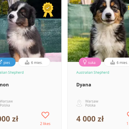
pies
6 mies.
suka
6 mies.
alian Shepherd
Australian Shepherd
mon
Dyana
Warsaw
Warsaw
Polska
Polska
000 zł
4 000 zł
2 likes
1