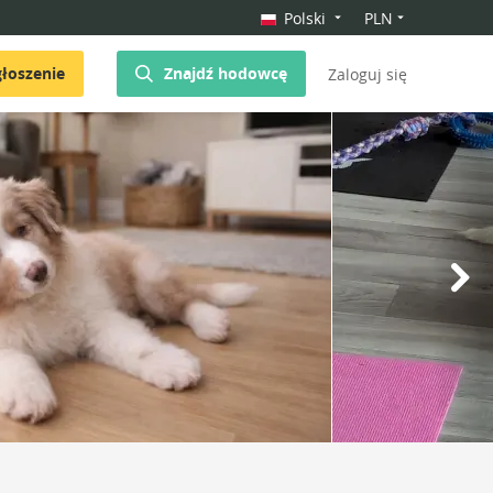
Polski
PLN
łoszenie
Znajdź hodowcę
Zaloguj się