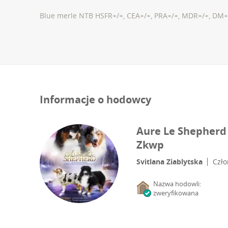
Blue merle NTB HSFR+/+, CEA+/+, PRA+/+, MDR+/+, DM+/+
Informacje o hodowcy
Aure Le Shepherd 
Zkwp
Svitlana Ziablytska
Czł
Nazwa hodowli:
zweryfikowana