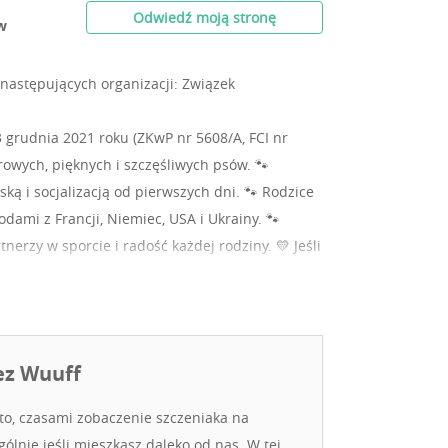
Odwiedź moją stronę
w
następujących organizacji: Związek
rudnia 2021 roku (ZKwP nr 5608/A, FCI nr
owych, pięknych i szczęśliwych psów. 🐾
ką i socjalizacją od pierwszych dni. 🐾 Rodzice
ami z Francji, Niemiec, USA i Ukrainy. 🐾
tnerzy w sporcie i radość każdej rodziny. 💛 Jeśli
 najlepszym przyjacielem — zapraszamy do
ez Wuuff
o, czasami zobaczenie szczeniaka na
ólnie jeśli mieszkasz daleko od nas. W tej