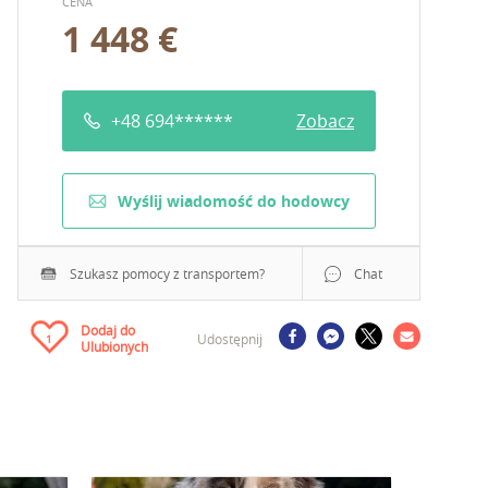
CENA
1 448 €
+48 694******
Zobacz
Wyślij wiadomość do hodowcy
Szukasz pomocy z transportem?
Chat
Dodaj do
Udostępnij
1
Ulubionych