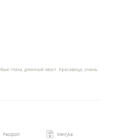
бые глаза, длинный хвост .Красавица, очень
Paszport
Metryka