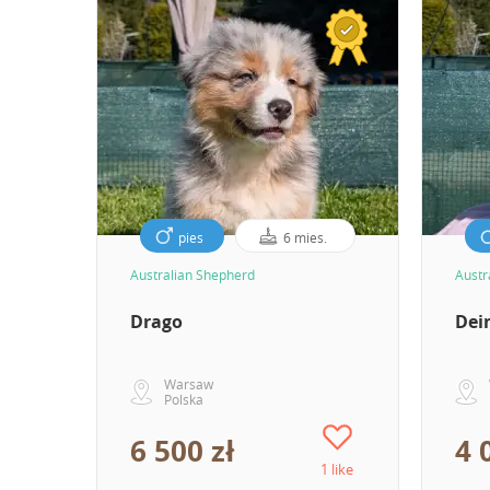
pies
6 mies.
Australian Shepherd
Austr
Drago
Dei
Warsaw
Polska
6 500 zł
4 
1 like