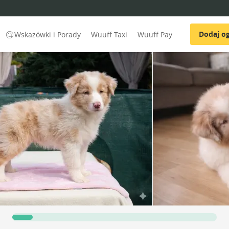
Dodaj og
Wskazówki i Porady
Wuuff Taxi
Wuuff Pay