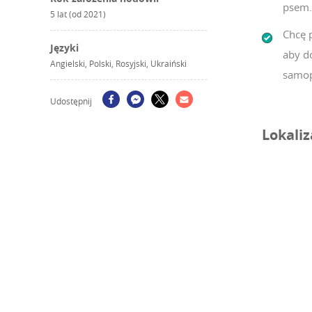
psem.
5 lat (od 2021)
Chcę 
Języki
aby d
Angielski, Polski, Rosyjski, Ukraiński
samop
Udostępnij
Lokaliz