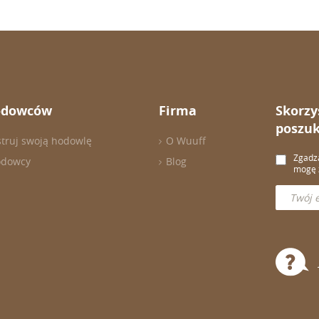
odowców
Firma
Skorzy
poszuk
struj swoją hodowlę
O Wuuff
Zgadza
odowcy
Blog
mogę z