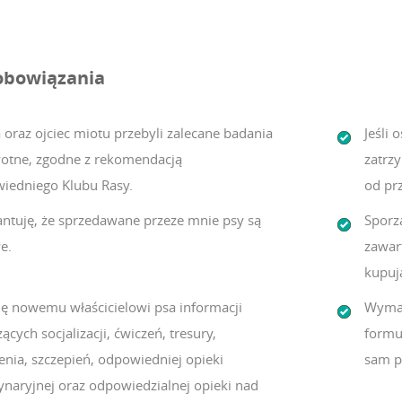
obowiązania
 oraz ojciec miotu przebyli zalecane badania
Jeśli 
otne, zgodne z rekomendacją
zatrz
iedniego Klubu Rasy.
od pr
ntuję, że sprzedawane przeze mnie psy są
Sporz
e.
zawar
kupuj
lę nowemu właścicielowi psa informacji
Wymag
ących socjalizacji, ćwiczeń, tresury,
formu
enia, szczepień, odpowiedniej opieki
sam p
ynaryjnej oraz odpowiedzialnej opieki nad