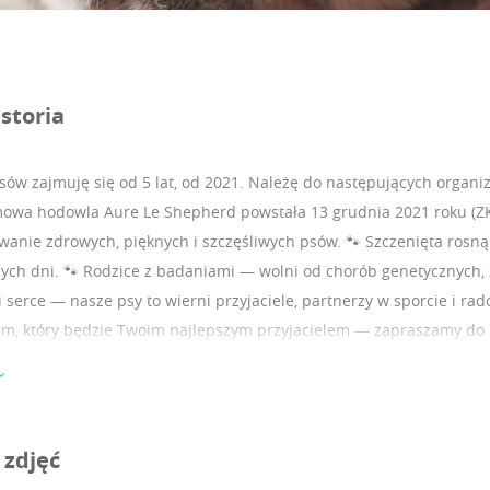
storia
ów zajmuję się od 5 lat, od 2021.
Należę do następujących organiza
wa hodowla Aure Le Shepherd powstała 13 grudnia 2021 roku (ZKw
wanie zdrowych, pięknych i szczęśliwych psów. 🐾 Szczenięta rosną 
ych dni. 🐾 Rodzice z badaniami — wolni od chorób genetycznych, z
i serce — nasze psy to wierni przyjaciele, partnerzy w sporcie i rad
kim, który będzie Twoim najlepszym przyjacielem — zapraszamy do
 zdjęć