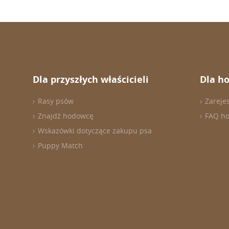
Dla przyszłych właścicieli
Dla h
Rasy psów
Zareje
Znajdź hodowcę
FAQ h
Wskazówki dotyczące zakupu psa
Puppy Match