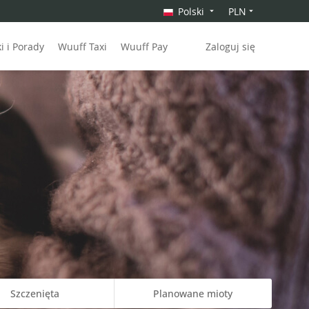
Polski
PLN
 i Porady
Wuuff Taxi
Wuuff Pay
Zaloguj się
Szczenięta
Planowane mioty