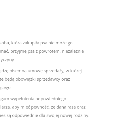
osoba, która zakupiła psa nie może go
ymać, przyjmę psa z powrotem, niezależnie
zyczyny.
ądzę pisemną umowę sprzedaży, w której
te będą obowiązki sprzedawcy oraz
ącego.
am wypełnienia odpowiedniego
larza, aby mieć pewność, że dana rasa oraz
ies są odpowiednie dla swojej nowej rodziny.