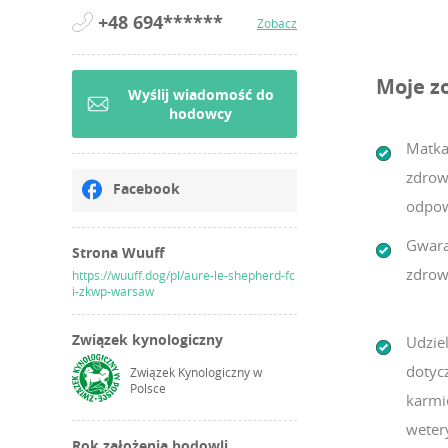
+48 694******
Zobacz
Moje z
Wyślij wiadomość do
hodowcy
Matka
zdrow
Facebook
odpow
Gwara
Strona Wuuff
zdrow
https://wuuff.dog/pl/aure-le-shepherd-fc
i-zkwp-warsaw
Związek kynologiczny
Udzie
dotycz
Związek Kynologiczny w
Polsce
karmi
weter
Rok założenia hodowli