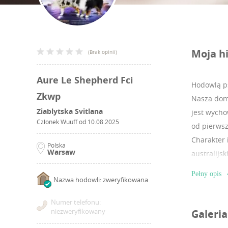
Moja hi
(
Brak opinii
)
Aure Le Shepherd Fci
Hodowlą ps
Zkwp
Nasza domo
Ziablytska Svitlana
jest wycho
Członek Wuuff od
10.08.2025
od pierwsz
Charakter 
Polska
Warsaw
australijs
Pełny opis
Nazwa hodowli: zweryfikowana
Numer telefonu:
niezweryfikowany
Galeria