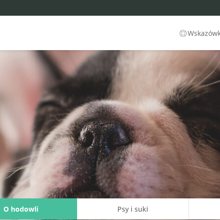
Wskazówki
O hodowli
Psy i suki