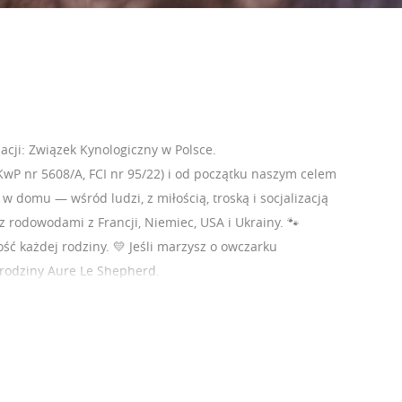
cji: Związek Kynologiczny w Polsce.
P nr 5608/A, FCI nr 95/22) i od początku naszym celem
w domu — wśród ludzi, z miłością, troską i socjalizacją
 rodowodami z Francji, Niemiec, USA i Ukrainy. 🐾
ość każdej rodziny. 💛 Jeśli marzysz o owczarku
 rodziny Aure Le Shepherd.