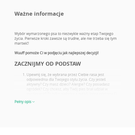
Ważne informacje
Wybór wymarzonego psa to niezwykle ważny etap Twojego
życia. Pierwsze kroki zawsze są trudne, ale nie trzeba się tym
martwić!
Wuuff pomoże Ci w podjęciu jak najlepszej decyzji!
ZACZNIJMY OD PODSTAW
Upewnij się, że wybrana przez Ciebie rasa jest
odpowiednia dla Twojego stylu życia. Czy jesteś
aktywny? Czy masz dzieci? Alergie? Czy posiadasz
ogródek? Czy chcesz, aby Twój pies brał udział w
wystawach? To tylko niektóre z pytań, które pomogą Ci
wybrać idealną rasę nowego pupila.
Pełny opis
Zapoznaj się z potencjalnymi problemami zdrowotnymi
charakterystycznymi dla danej rasy. Wybierz takiego
szczeniaka, którego rodzice przeszli odpowiednie
badania.
Dokładnie przyjrzyj się rodzicom oraz ich osiągnięciom
wystawowym, nawet jeśli sam nie zamierzać hodować
lub wystawiać psów. Jeżeli dany rodzic osiąga znakomite