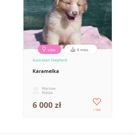
suka
6 mies.
Australian Shepherd
Karamelka
Warsaw
Polska
6 000 zł
1 like