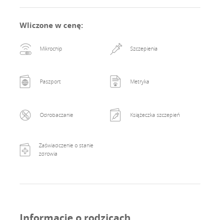
компаньон.
Wliczone w cenę
:
Mikrochip
Szczepienia
Paszport
Metryka
Odrobaczanie
Książeczka szczepień
Zaświadczenie o stanie
zdrowia
Informacje o rodzicach