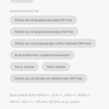
BADANIA ZDROWOTNE
Wolny(-na) od dysplazji łokciowej (ED free)
Wolny(-na) od dysplazji biodrowej (HD free)
Wolny(-na) od postępującego zaniku siatkówki (PRA free)
Brak problemów z rzepkami kolanowymi
Serce: zdrowe
Nerki: zdrowe
Wolny(-na) od choroby von Willebranda (vWF free)
Blue merle NTB HSFR+/+, CEA+/+, PRA+/+, MDR+/+,
DM+/+, NCL+/+, HD-A/A, ED-0/0, oczy czyste