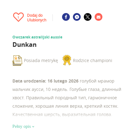
Dodaj do
1
Ulubionych
Owczarek astralijski aussie
Dunkan
Posiada metrykę
Rodzice championi
Data urodzenia: 16 lutego 2026
голубой мрамор
мальчик аусси, 10 недель. Голубые глаза, длинный
хвост. Правильный породный тип, гармоничное
сложение, хорошая линия верха, крепкий костяк.
Качественная шерсть, выразительная голова.
Активный, игривый, ориентирован на человека.
Pełny opis
Перспективен для спорта, выставок и как отличный