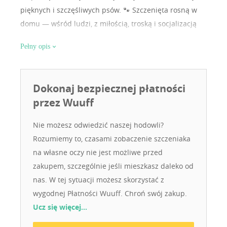
pięknych i szczęśliwych psów. 🐾 Szczenięta rosną w
domu — wśród ludzi, z miłością, troską i socjalizacją
od pierwszych dni. 🐾 Rodzice z badaniami — wolni od
Pełny opis
chorób genetycznych, z rodowodami z Francji,
Niemiec, USA i Ukrainy. 🐾 Charakter i serce — nasze
psy to wierni przyjaciele, partnerzy w sporcie i radość
Dokonaj bezpiecznej płatności
każdej rodziny. 💛 Jeśli marzysz o owczarku
przez Wuuff
australijskim, który będzie Twoim najlepszym
przyjacielem — zapraszamy do rodziny Aure Le
Nie możesz odwiedzić naszej hodowli?
Shepherd.
Rozumiemy to, czasami zobaczenie szczeniaka
na własne oczy nie jest możliwe przed
zakupem, szczególnie jeśli mieszkasz daleko od
nas. W tej sytuacji możesz skorzystać z
wygodnej Płatności Wuuff. Chroń swój zakup.
Ucz się więcej…