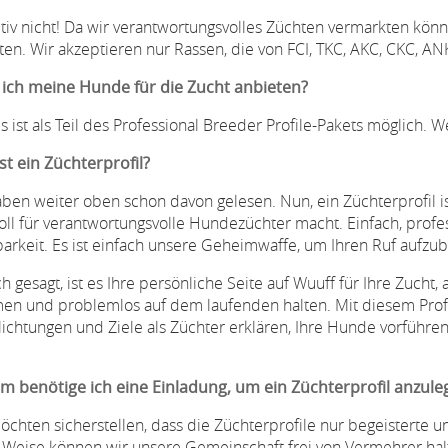
itiv nicht! Da wir verantwortungsvolles Züchten vermarkten k
ten. Wir akzeptieren nur Rassen, die von FCI, TKC, AKC, CKC, A
ich meine Hunde für die Zucht anbieten?
ies ist als Teil des Professional Breeder Profile-Pakets möglich.
st ein Züchterprofil?
aben weiter oben schon davon gelesen. Nun, ein Züchterprofil is
oll für verantwortungsvolle Hundezüchter macht. Einfach, profess
barkeit. Es ist einfach unsere Geheimwaffe, um Ihren Ruf aufzub
h gesagt, ist es Ihre persönliche Seite auf Wuuff für Ihre Zucht,
n und problemlos auf dem laufenden halten. Mit diesem Profil
lichtungen und Ziele als Züchter erklären, Ihre Hunde vorführ
 benötige ich eine Einladung, um ein Züchterprofil anzule
öchten sicherstellen, dass die Züchterprofile nur begeisterte u
 Weise können wir unsere Gemeinschaft frei von Vermehrer halte