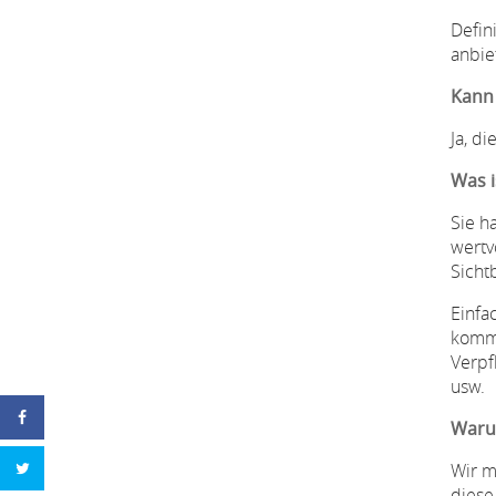
Defin
anbie
Kann 
Ja, d
Was i
Sie h
wertv
Sicht
Einfac
komme
Verpf
usw.
Warum
Wir m
diese