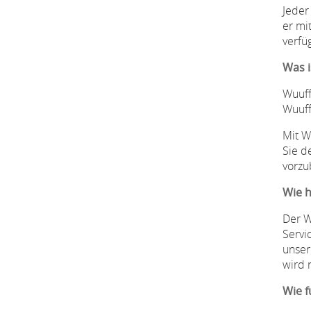
Jeder
er mi
verfü
Was i
Wuuff
Wuuff
Mit W
Sie d
vorzu
Wie h
Der W
Servi
unser
wird 
Wie f