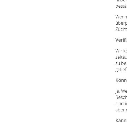
bestä
Wenn 
überp
Zücht
Verif
Wir k
zeita
zu be
gelie
Könne
Ja. W
Besch
sind 
aber 
Kann 