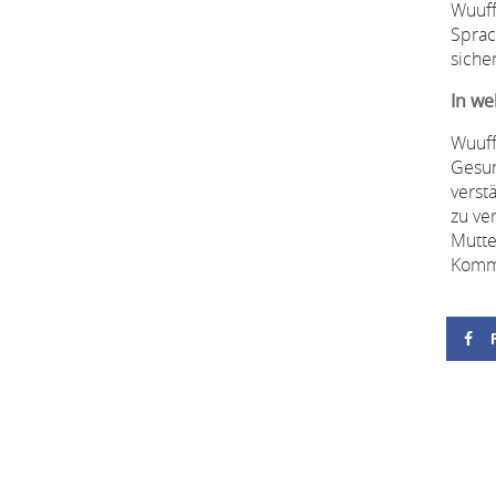
Wuuff
Sprac
siche
In we
Wuuff
Gesun
verst
zu ve
Mutte
Kommu