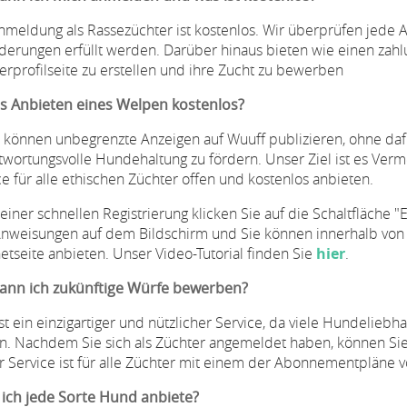
nmeldung als Rassezüchter ist kostenlos. Wir überprüfen jede 
derungen erfüllt werden. Darüber hinaus bieten wie einen zahl
erprofilseite zu erstellen und ihre Zucht zu bewerben
as Anbieten eines Welpen kostenlos?
ie können unbegrenzte Anzeigen auf Wuuff publizieren, ohne dafür
twortungsvolle Hundehaltung zu fördern. Unser Ziel ist es Ve
ce für alle ethischen Züchter offen und kostenlos anbieten.
einer schnellen Registrierung klicken Sie auf die Schaltfläche "
nweisungen auf dem Bildschirm und Sie können innerhalb von 
netseite anbieten. Unser Video-Tutorial finden Sie
hier
.
ann ich zukünftige Würfe bewerben?
ist ein einzigartiger und nützlicher Service, da viele Hundeli
n. Nachdem Sie sich als Züchter angemeldet haben, können Sie
r Service ist für alle Züchter mit einem der Abonnementpläne vö
ich jede Sorte Hund anbiete?