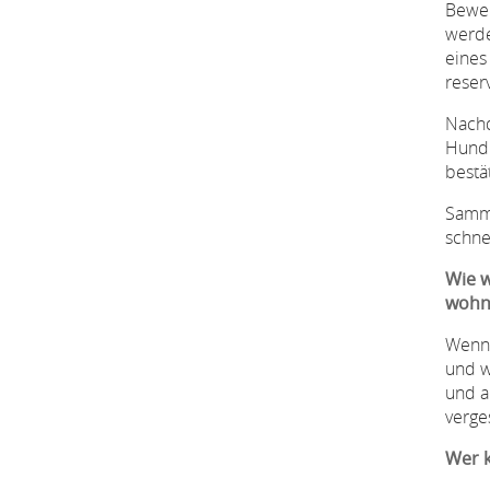
Bewer
werde
eines
reser
Nachd
Hund 
bestä
Samme
schne
Wie w
wohn
Wenn 
und w
und a
verge
Wer k