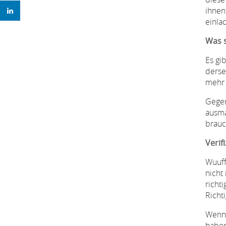
ihnen
einla
Was s
Es gi
derse
mehr 
Gegen
ausma
brauc
Verif
Wuuff
nicht
richt
Richt
Wenn 
haben