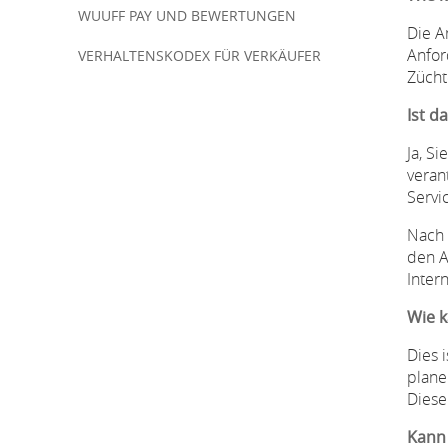
WUUFF PAY UND BEWERTUNGEN
Die A
Anfor
VERHALTENSKODEX FÜR VERKÄUFER
Zücht
Ist d
Ja, S
veran
Servi
Nach 
den A
Inter
Wie k
Dies 
plane
Diese
Kann 