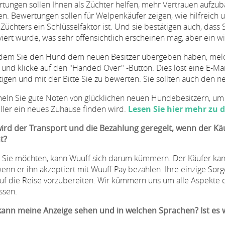
tungen sollen Ihnen als Züchter helfen, mehr Vertrauen aufzu
n. Bewertungen sollen für Welpenkäufer zeigen, wie hilfreich u
 Züchters ein Schlüsselfaktor ist. Und sie bestätigen auch, das
viert wurde, was sehr offensichtlich erscheinen mag, aber ein wi
em Sie den Hund dem neuen Besitzer übergeben haben, melden 
und klicke auf den "Handed Over" -Button. Dies löst eine E-Mai
tigen und mit der Bitte Sie zu bewerten. Sie sollten auch den 
ln Sie gute Noten von glücklichen neuen Hundebesitzern, um s
ller ein neues Zuhause finden wird.
Lesen Sie hier mehr zu
ird der Transport und die Bezahlung geregelt, wenn der Käu
t?
Sie möchten, kann Wuuff sich darum kümmern. Der Käufer kann
enn er ihn akzeptiert mit Wuuff Pay bezahlen. Ihre einzige Sor
uf die Reise vorzubereiten. Wir kümmern uns um alle Aspekte 
ssen.
ann meine Anzeige sehen und in welchen Sprachen? Ist es wi