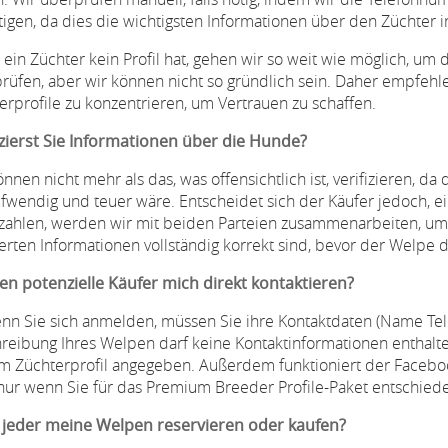
tigen, da dies die wichtigsten Informationen über den Züchter i
ein Züchter kein Profil hat, gehen wir so weit wie möglich, 
rüfen, aber wir können nicht so gründlich sein. Daher empfehlen
erprofile zu konzentrieren, um Vertrauen zu schaffen.
izierst Sie Informationen über die Hunde?
önnen nicht mehr als das, was offensichtlich ist, verifizieren, d
ufwendig und teuer wäre. Entscheidet sich der Käufer jedoch, 
zahlen, werden wir mit beiden Parteien zusammenarbeiten, um 
ferten Informationen vollständig korrekt sind, bevor der Welpe d
n potenzielle Käufer mich direkt kontaktieren?
enn Sie sich anmelden, müssen Sie ihre Kontaktdaten (Name Te
reibung Ihres Welpen darf keine Kontaktinformationen enthalten
im Züchterprofil angegeben. Außerdem funktioniert der Faceboo
nur wenn Sie für das Premium Breeder Profile-Paket entschied
jeder meine Welpen reservieren oder kaufen?