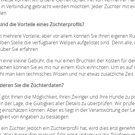
 in Verbindung gebracht werden möchten. Jeder Züchter mit eine
den.
ind die Vorteile eines Züchterprofils?
bt mehrere Vorteile, aber vor allem können Sie Ihren eigenen Ruf
lben Stelle die verfügbaren Welpen aufgelistet sind. Denn alle,
über Sie erfahren.
 eine kleine Gebühr, die nur einen Bruchteil der Kosten für de
chen können Sie es mit nur einem Klick einrichten. Um es auf 
ht man kein technisches Wissen und nur etwas zusätzliche Zeit.
izieren Sie die Züchterdaten?
 gibt Ihnen die Möglichkeit, Ihren Zwinger und Ihre Hunde zu pr
 in der Lage, die Gültigkeit aller Details zu überprüfen. Wir prü
ig einschätzen können. Aber es liegt in der Verantwortung der Le
igkeit von Angaben zu bestätigen.
ein Züchter jedoch ein Züchterprofil hat, wird dies erst geneh
. Wir überprüfen manuell, falls nötig, indem wir die Telefon