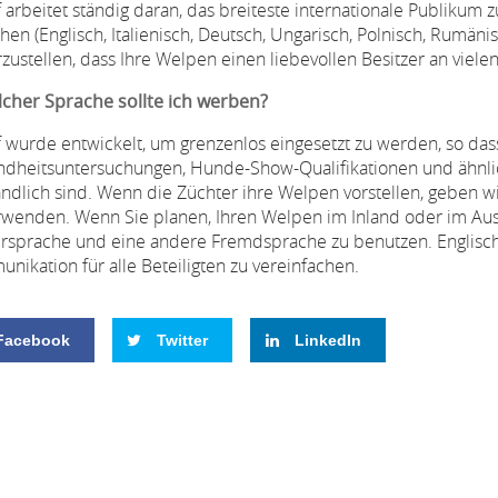
 arbeitet ständig daran, das breiteste internationale Publikum zu
hen (Englisch, Italienisch, Deutsch, Ungarisch, Polnisch, Rumäni
rzustellen, dass Ihre Welpen einen liebevollen Besitzer an viel
lcher Sprache sollte ich werben?
 wurde entwickelt, um grenzenlos eingesetzt zu werden, so dass 
dheitsuntersuchungen, Hunde-Show-Qualifikationen und ähnli
ändlich sind. Wenn die Züchter ihre Welpen vorstellen, geben w
rwenden. Wenn Sie planen, Ihren Welpen im Inland oder im Ausl
rsprache und eine andere Fremdsprache zu benutzen. Englisch 
nikation für alle Beteiligten zu vereinfachen.
Facebook
Twitter
LinkedIn