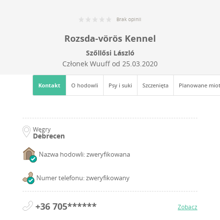
Brak opinii
Rozsda-vörös Kennel
Szőllősi László
Członek Wuuff od
25.03.2020
Kontakt
O hodowli
Psy i suki
Szczenięta
Planowane mio
Węgry
Debrecen
Nazwa hodowli: zweryfikowana
Numer telefonu: zweryfikowany
+36 705******
Zobacz