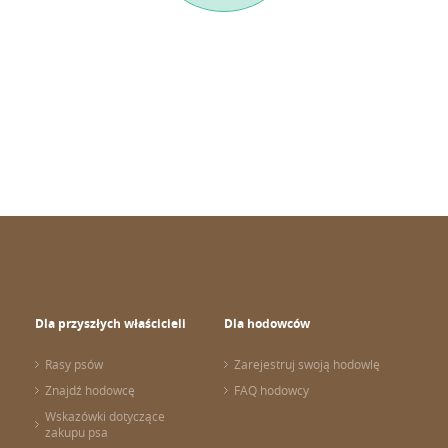
Dla przyszłych właścicieli
Dla hodowców
Rasy psów
Zarejestruj swoją hodowlę
Znajdź hodowcę
FAQ hodowcy
Wskazówki dotyczące
zakupu psa