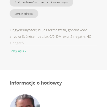
Brak problemów z rzepkami kolanowymi
Serce: zdrowe
Kiegyensúlyozott, bújós természetű, gondoskodó
anyuka Szűrései: pat.lux:0/0, DM-exon2:negatív, HC-
1:negatív
Pełny opis
Informacje o hodowcy