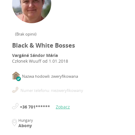
(
Brak opinii
)
Black & White Bosses
Vargáné Sándor Mária
Członek Wuuff od
1.01.2018
Nazwa hodowli: zweryfikowana
Numer telefonu: niezweryfikowany
+36 701******
Zobacz
Hungary
Abony