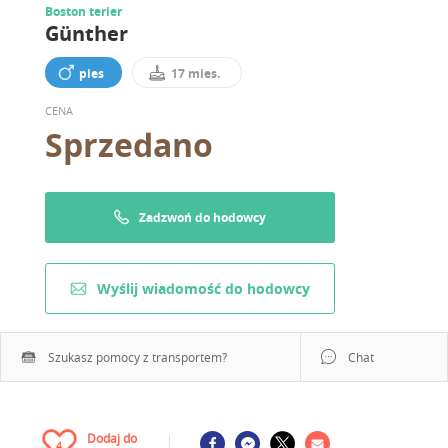
Boston terier
Günther
pies
17 mies.
CENA
Sprzedano
Zadzwoń do hodowcy
Wyślij wiadomość do hodowcy
Szukasz pomocy z transportem?
Chat
Dodaj do
4