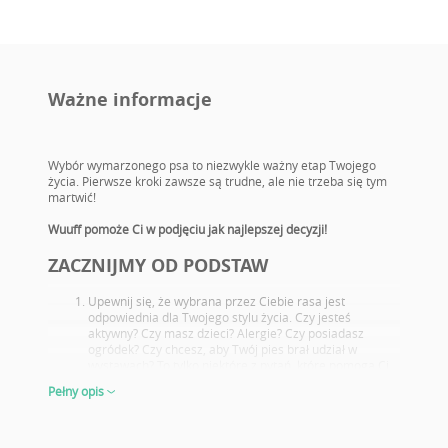
Ważne informacje
Wybór wymarzonego psa to niezwykle ważny etap Twojego
życia. Pierwsze kroki zawsze są trudne, ale nie trzeba się tym
martwić!
Wuuff pomoże Ci w podjęciu jak najlepszej decyzji!
ZACZNIJMY OD PODSTAW
Upewnij się, że wybrana przez Ciebie rasa jest
odpowiednia dla Twojego stylu życia. Czy jesteś
aktywny? Czy masz dzieci? Alergie? Czy posiadasz
ogródek? Czy chcesz, aby Twój pies brał udział w
wystawach? To tylko niektóre z pytań, które pomogą Ci
wybrać idealną rasę nowego pupila.
Pełny opis
Zapoznaj się z potencjalnymi problemami zdrowotnymi
charakterystycznymi dla danej rasy. Wybierz takiego
szczeniaka, którego rodzice przeszli odpowiednie
badania.