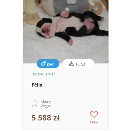
pies
10 tyg.
Boston Terrier
Félix
Abony
Węgry
5 588 zł
3 likes