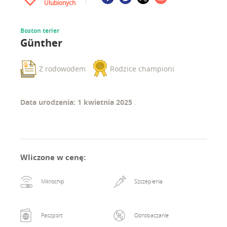
Ulubionych
Boston terier
Günther
Z rodowodem
Rodzice championi
Data urodzenia: 1 kwietnia 2025
.
Wliczone w cenę
:
Mikrochip
Szczepienia
Paszport
Odrobaczanie