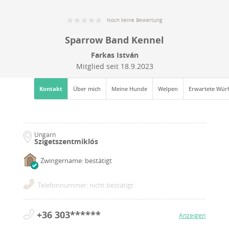
Noch keine Bewertung
Sparrow Band Kennel
Farkas István
Mitglied seit
18.9.2023
Kontakt
Über mich
Meine Hunde
Welpen
Erwartete Wür
Ungarn
Szigetszentmiklós
Zwingername: bestätigt
Telefonnummer: nicht bestätigt
+36 303******
Anzeigen