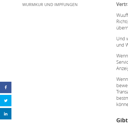
Vertr
WURMKUR UND IMPFUNGEN
Wuuff
Richt
über
Und w
und W
Wenn 
Servi
Anzei
Wenn 
bewer
Trans
bestm
könne
Gibt