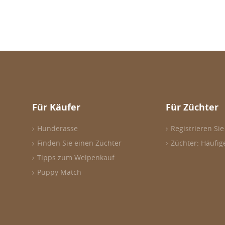
Für Käufer
Für Züchter
Hunderasse
Registrieren Sie
Finden Sie einen Züchter
Züchter: Häufig
Tipps zum Welpenkauf
Puppy Match