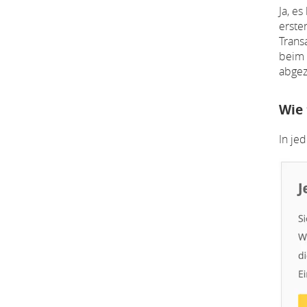
Ja, e
erste
Trans
beim 
abgez
Wie 
In je