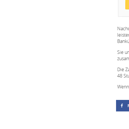
Nachd
leist
Bankü
Sie u
zusam
Die Z
48 St
Wenn 