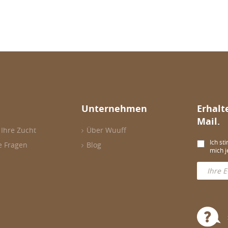
Unternehmen
Erhalt
Mail.
 Ihre Zucht
Über Wuuff
Ich st
e Fragen
Blog
mich j