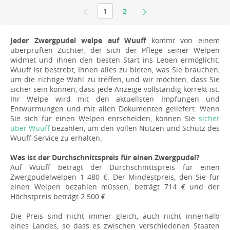
1
2
Jeder Zwergpudel welpe auf Wuuff
kommt von einem
überprüften Züchter, der sich der Pflege seiner Welpen
widmet und ihnen den besten Start ins Leben ermöglicht.
Wuuff ist bestrebt, Ihnen alles zu bieten, was Sie brauchen,
um die richtige Wahl zu treffen, und wir möchten, dass Sie
sicher sein können, dass jede Anzeige vollständig korrekt ist.
Ihr Welpe wird mit den aktuellsten Impfungen und
Entwurmungen und mit allen Dokumenten geliefert. Wenn
Sie sich für einen Welpen entscheiden, können Sie
sicher
über Wuuff
bezahlen, um den vollen Nutzen und Schutz des
Wuuff-Service zu erhalten.
Was ist der Durchschnittspreis für einen Zwergpudel?
Auf Wuuff beträgt der Durchschnittspreis für einen
Zwergpudelwelpen 1 480 €. Der Mindestpreis, den Sie für
einen Welpen bezahlen müssen, beträgt 714 € und der
Höchstpreis beträgt 2 500 €.
Die Preis sind nicht immer gleich, auch nicht innerhalb
eines Landes, so dass es zwischen verschiedenen Staaten