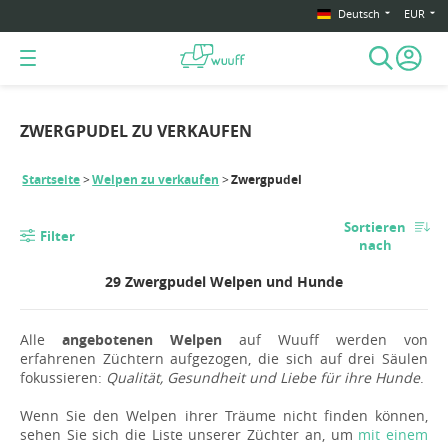
Deutsch
EUR
ZWERGPUDEL ZU VERKAUFEN
Startseite
Welpen zu verkaufen
Zwergpudel
Sortieren
Filter
nach
29 Zwergpudel Welpen und Hunde
Alle
angebotenen Welpen
auf Wuuff werden von
erfahrenen Züchtern aufgezogen, die sich auf drei Säulen
fokussieren:
Qualität, Gesundheit und Liebe für ihre Hunde
.
Wenn Sie den Welpen ihrer Träume nicht finden können,
sehen Sie sich die Liste unserer Züchter an, um
mit einem