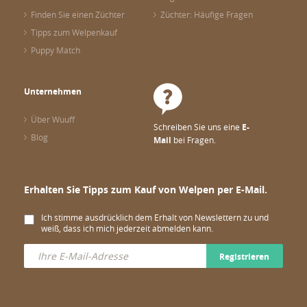
Finden Sie einen Züchter
Züchter: Häufige Fragen
Tipps zum Welpenkauf
Puppy Match
Unternehmen
Über Wuuff
Schreiben Sie uns eine
E-
Blog
Mail
bei Fragen.
Erhalten Sie Tipps zum Kauf von Welpen per E-Mail.
Ich stimme ausdrücklich dem Erhalt von Newslettern zu und
weiß, dass ich mich jederzeit abmelden kann.
Registrieren