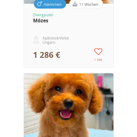
männchen
11 Wochen
Zwergpudel
Mózes
Apátistvánfalva
Ungarn
1 286 €
1 like