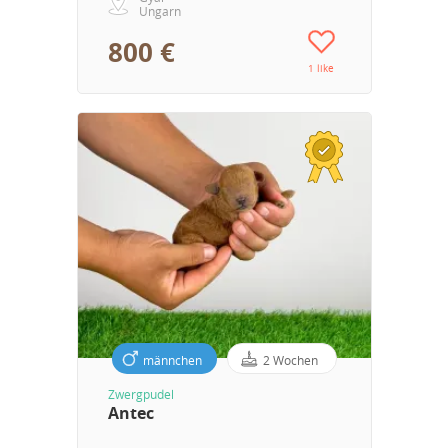
Ungarn
800 €
1 like
männchen
2 Wochen
Zwergpudel
Antec