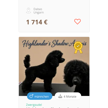
Dabas
Ungarn
1 714 €
männchen
4 Monate
Zwergpudel