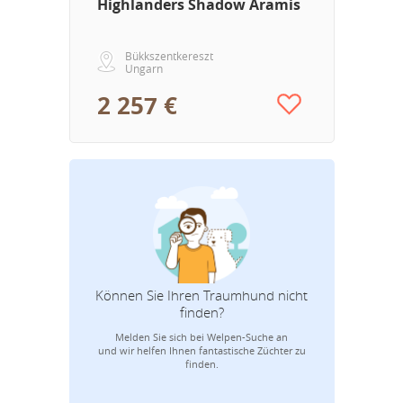
Highlanders Shadow Aramis
Bükkszentkereszt
Ungarn
2 257 €
Können Sie Ihren Traumhund nicht
finden?
Melden Sie sich bei Welpen-Suche an
E-
und wir helfen Ihnen fantastische Züchter zu
finden.