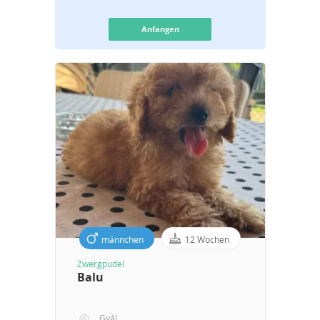
Anfangen
männchen
12 Wochen
Zwergpudel
Balu
Gyál