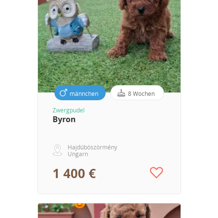
männchen
8 Wochen
Zwergpudel
Byron
Hajdúböszörmény
Ungarn
1 400 €