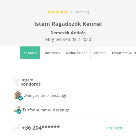
1 Bewertung
Isteni Ragadozók Kennel
Demcsák András
Mitglied seit
28.7.2020
Kontakt
Über mich
Meine Hunde
Welpen
Erwartete Wür
Ungarn
Kondoros
Zwingername: bestätigt
Telefonnummer: bestätigt
+36 204******
Anzeigen