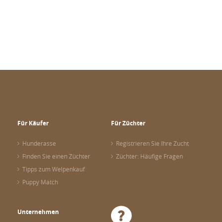
Für Käufer
Für Züchter
Hunderasse
Registrieren Sie Ihre Zucht
Finden Sie einen Züchter
Züchter: Häufige Fragen
Tipps zum Welpenkauf
Puppy Match
Unternehmen