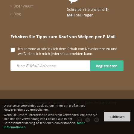
Über Wuuff
Schreiben Sie uns eine
E-
Blog
Mail
bei Fragen.
Erhalten Sie Tipps zum Kauf von Welpen per E-Mail.
Ich stimme ausdrücklich dem Erhalt von Newslettern zu und
weiß, dass ich mich jederzeit abmelden kann.
Registrieren
Alle Rechte vorbehalten © wuuff
AGB
Datenschutzerklärung
Diese Seite verwendet Cookies, um Ihnen ein großartiges
Nutzererlebnis zu ermöglichen.
Wenn Sie unsere Internetseite weiterhin verwenden, erklären Sie
Schließen
sich mit der Verwendung von Cookies wie in der
Folgen Sie uns:
Mehr
Datenschutzerklärung beschrieben einverstanden.
Informationen