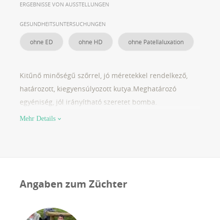
ERGEBNISSE VON AUSSTELLUNGEN
GESUNDHEITSUNTERSUCHUNGEN
ohne ED
ohne HD
ohne Patellaluxation
Kitűnő minőségű szőrrel, jó méretekkel rendelkező,
határozott, kiegyensúlyozott kutya.Meghatározó
egyéniség, jól irányítható szeretet bomba.
Mehr Details
Angaben zum Züchter