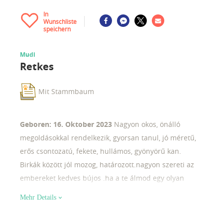
In
Wunschliste
speichern
Mudi
Retkes
Mit Stammbaum
Geboren: 16. Oktober 2023
Nagyon okos, önálló
megoldásokkal rendelkezik, gyorsan tanul, jó méretű,
erős csontozatú, fekete, hullámos, gyönyörű kan.
Birkák között jól mozog, határozott.nagyon szereti az
embereket kedves bújos .ha a te álmod egy olyan
kutyus amely konfliktus kerülő okos és ragyog amikor
Mehr Details
rád néz.keress gyorsan mert ritkaság az ilyen kan
kutyus "born on october 16, 2023. Very intelligent, with