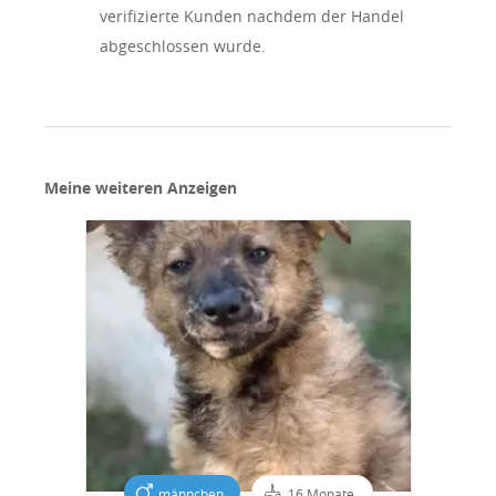
verifizierte Kunden nachdem der Handel
hurry to sell our puppies, causing some argument, but
abgeschlossen wurde.
the experiences and the feedback shows us that the
dogs born here are more stable and balanced in their
new environment!
Meine weiteren Anzeigen
männchen
16 Monate