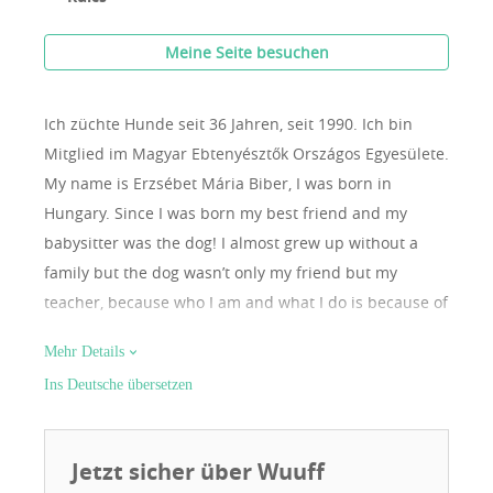
Meine Seite besuchen
Ich züchte Hunde seit 36 Jahren, seit 1990.
Ich bin
Mitglied im Magyar Ebtenyésztők Országos Egyesülete.
My name is Erzsébet Mária Biber, I was born in
Hungary. Since I was born my best friend and my
babysitter was the dog! I almost grew up without a
family but the dog wasn’t only my friend but my
teacher, because who I am and what I do is because of
them, so I know it since I was a child that I interested
Mehr Details
in the most in the whole world is that I want to learn
Ins Deutsche übersetzen
how to speak with them and help them to navigate in
the human world. That’s why I do psychology,
communication and nurtur what serve their health
Jetzt sicher über Wuuff
and I also train them! Through the trainings I met a lot