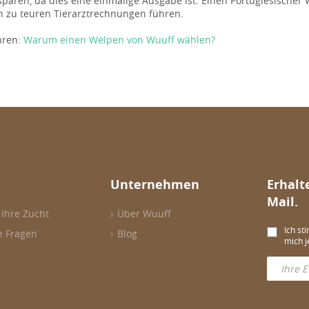
sparen, da dies eine einmalige Ausgabe ist. Einen Portugiesische
 zu teuren Tierarztrechnungen führen.
hren:
Warum einen Welpen von Wuuff wählen?
Unternehmen
Erhalt
Mail.
 Ihre Zucht
Über Wuuff
Ich st
e Fragen
Blog
mich j