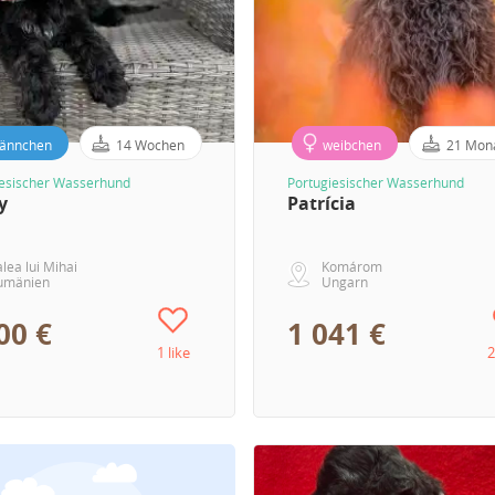
ännchen
14 Wochen
weibchen
21 Mon
iesischer Wasserhund
Portugiesischer Wasserhund
y
Patrícia
lea lui Mihai
Komárom
umänien
Ungarn
00 €
1 041 €
1 like
2