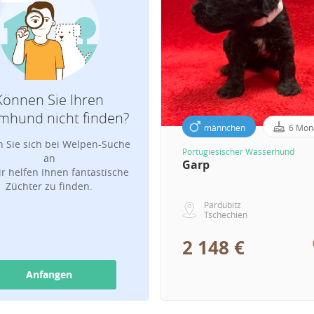
Können Sie Ihren
Welche Rasse suchen Sie?
mhund nicht finden?
männchen
6 Mon
 Sie sich bei Welpen-Suche
Portugiesischer Wasserhund
E-Mail-Adresse für Benachrichtigung
an
Garp
r helfen Ihnen fantastische
Züchter zu finden.
Pardubitz
Tschechien
2 148 €
Anfangen