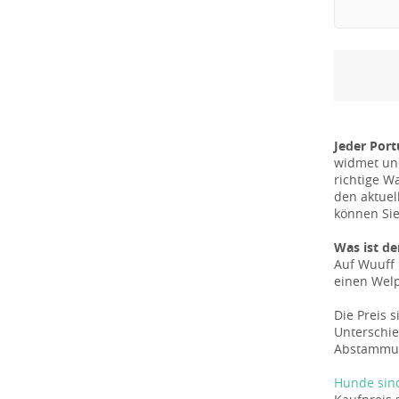
Jeder Por
widmet und
richtige W
den aktuel
können Si
Was ist de
Auf Wuuff 
einen Welp
Die Preis 
Unterschie
Abstammun
Hunde sin