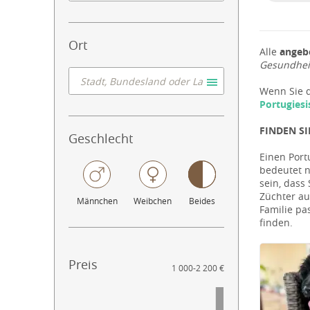
Ort
Alle
angeb
Gesundheit
Wenn Sie d
Portugies
FINDEN S
Geschlecht
Einen Port
bedeutet n
sein, dass
Züchter au
Männchen
Weibchen
Beides
Familie pa
finden.
Preis
1 000
-
2 200 €