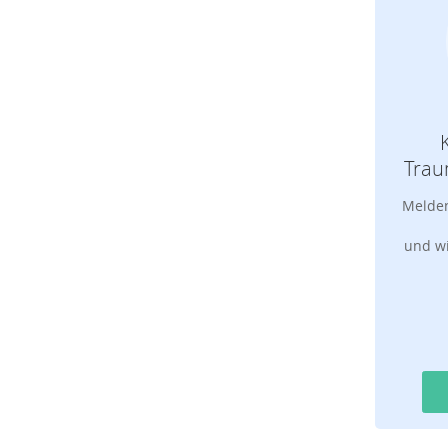
Trau
Melden
und wi