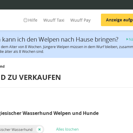
Anzeige auf
Hilfe
Wuuff Taxi
Wuuff Pay
kann ich den Welpen nach Hause bringen?
Nä
h dem Alter von 8 Wochen. Jüngere Welpen müssen in dem Wurf bleiben, zusammen
ie älter als 8 Wochen sind.
und
D ZU VERKAUFEN
giesischer Wasserhund Welpen und Hunde
Alles löschen
sischer Wasserhund