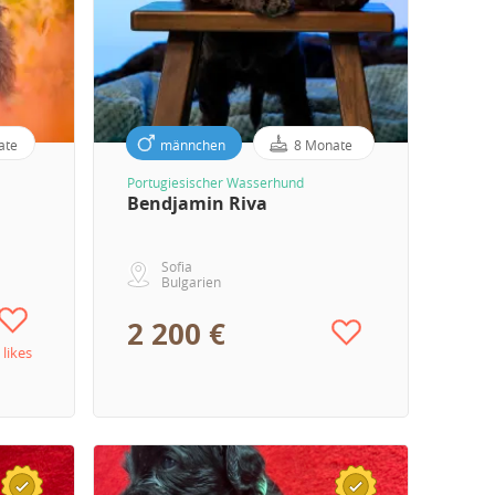
ate
männchen
8 Monate
Portugiesischer Wasserhund
Bendjamin Riva
Sofia
Bulgarien
2 200 €
 likes