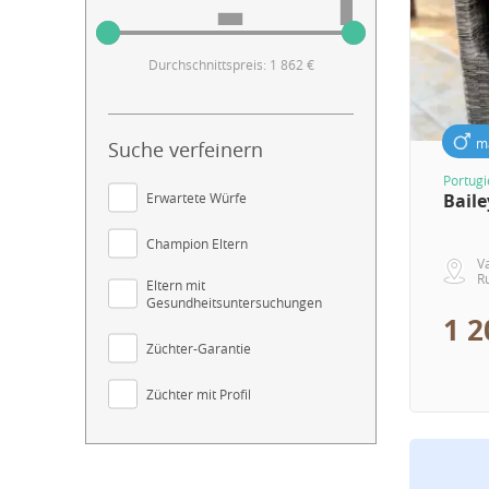
Durchschnittspreis: 1 862 €
m
Suche verfeinern
Portug
Erwartete Würfe
Baile
Champion Eltern
Va
R
Eltern mit
Gesundheitsuntersuchungen
1 2
Züchter-Garantie
Züchter mit Profil