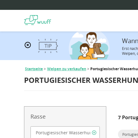
Wann 
Erst nac
Welpen, d
Startseite
Welpen zu verkaufen
Portugiesischer Wasserh
PORTUGIESISCHER WASSERHUN
Rasse
7 Portu
Portugie