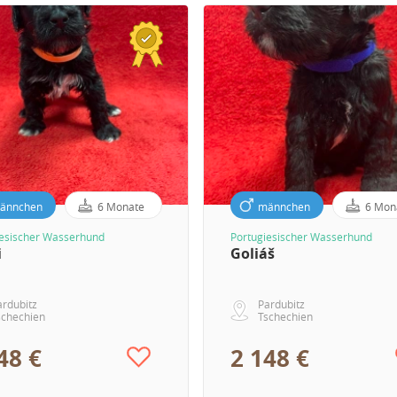
ännchen
6 Monate
männchen
6 Mon
iesischer Wasserhund
Portugiesischer Wasserhund
i
Goliáš
ardubitz
Pardubitz
schechien
Tschechien
48 €
2 148 €