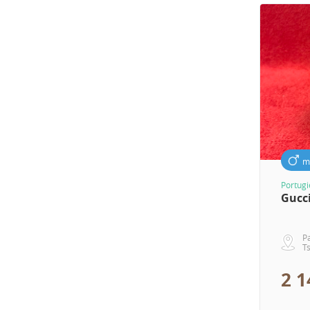
m
Portug
Gucc
P
T
2 1