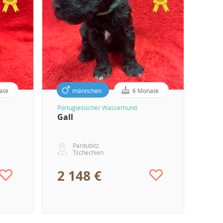
ate
männchen
6 Monate
Portugiesischer Wasserhund
en
Gall
Pardubitz
Tschechien
2 148 €