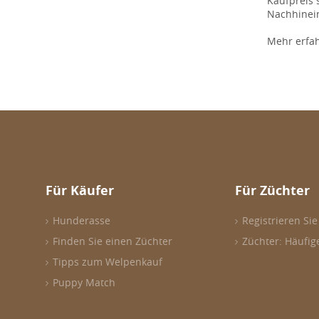
Kaufpreis 
Nachhinein
Mehr erfa
Für Käufer
Für Züchter
Hunderasse
Registrieren Sie
Finden Sie einen Züchter
Züchter: Häufig
Tipps zum Welpenkauf
Puppy Match