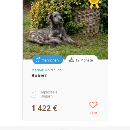
männchen
12 Monate
Irischer Wolfshund
Bobert
Tápiószele
Ungarn
1 422 €
1 like