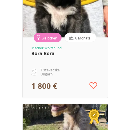
weibchen
6 Monate
Irischer Wolfshund
Bora Bora
Tiszakécske
Ungarn
1 800 €