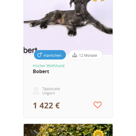
männchen
12 Monate
Irischer Wolfshund
Bobert
Tápiószele
Ungarn
1 422 €