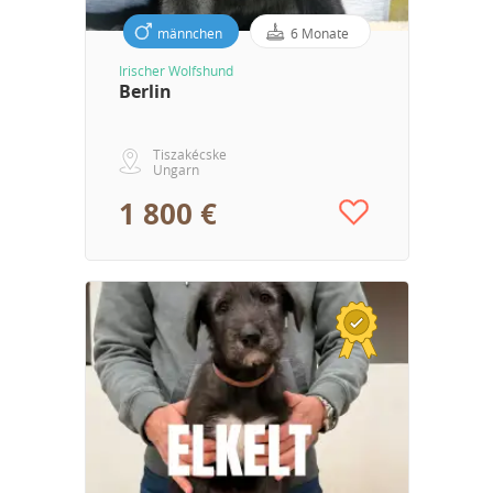
männchen
6 Monate
Irischer Wolfshund
Berlin
Tiszakécske
Ungarn
1 800 €