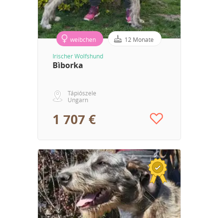
weibchen
12 Monate
Irischer Wolfshund
Bìborka
Tápiószele
Ungarn
1 707 €