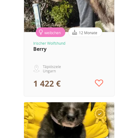
weibchen
12 Monate
Irischer Wolfshund
Berry
Tápiószele
Ungarn
1 422 €