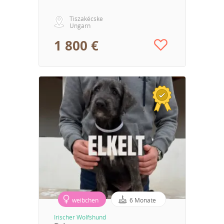
Tiszakécske
Ungarn
1 800 €
weibchen
6 Monate
Irischer Wolfshund