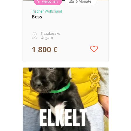
weibchen
6 Monate
Irischer Wolfshund
Bess
Tiszakécske
Ungarn
1 800 €