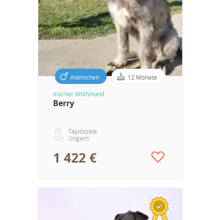
männchen
12 Monate
Irischer Wolfshund
Berry
Tápiószele
Ungarn
1 422 €