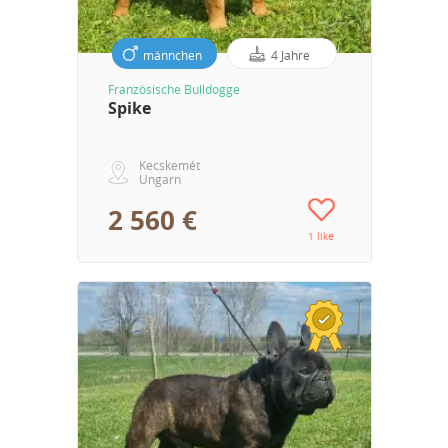
männchen
4 Jahre
Französische Bulldogge
Spike
Kecskemét
Ungarn
2 560 €
1 like