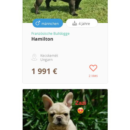
männchen
4 Jahre
Französische Bulldogge
Hamilton
Kecskemét
Ungarn
1 991 €
2 likes