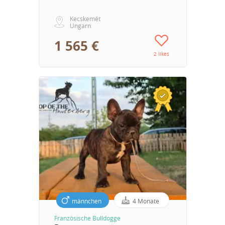
Kecskemét
Ungarn
1 565 €
2 likes
männchen
4 Monate
Französische Bulldogge