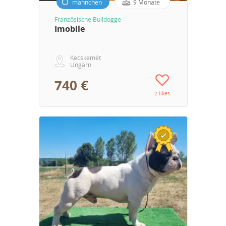
männchen
9 Monate
Französische Bulldogge
Imobile
Kecskemét
Ungarn
740 €
2 likes