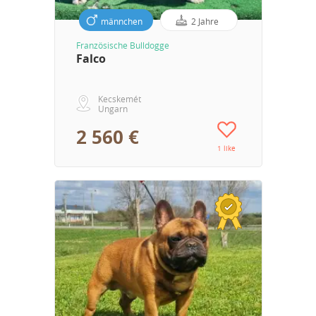
männchen
2 Jahre
Französische Bulldogge
Falco
Kecskemét
Ungarn
2 560 €
1 like