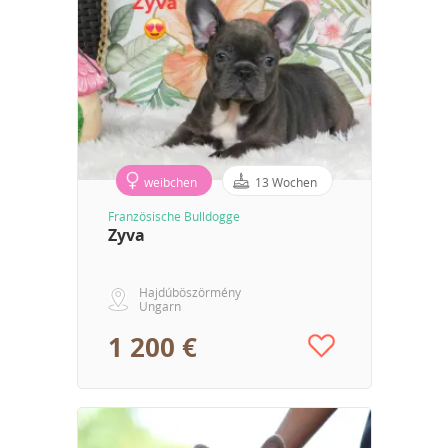
weibchen
13 Wochen
Französische Bulldogge
Zyva
Hajdúböszörmény
Ungarn
1 200 €