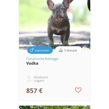
männchen
5 Monate
Französische Bulldogge
Vodka
Mindszent
Ungarn
857 €