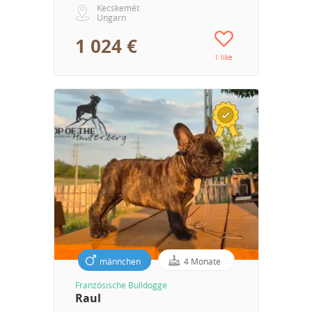
Kecskemét
Ungarn
1 024 €
1 like
männchen
4 Monate
Französische Bulldogge
Raul