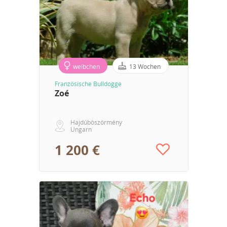
weibchen
13 Wochen
Französische Bulldogge
Zoé
Hajdúböszörmény
Ungarn
1 200 €