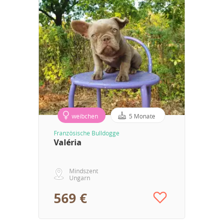
weibchen
5 Monate
Französische Bulldogge
Valéria
Mindszent
Ungarn
569 €