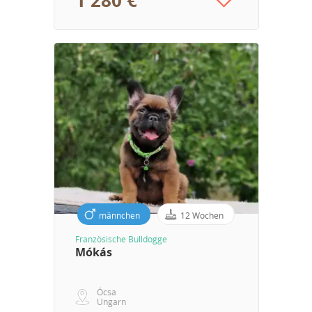
1 280 €
männchen
12 Wochen
Französische Bulldogge
Mókás
Ócsa
Ungarn