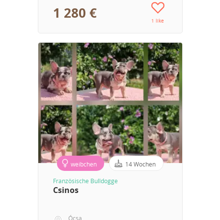
1 280 €
1 like
weibchen
14 Wochen
Französische Bulldogge
Csinos
Ócsa