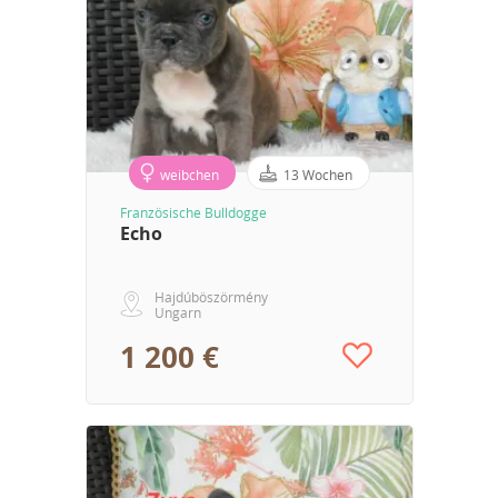
weibchen
13 Wochen
Französische Bulldogge
Echo
Hajdúböszörmény
Ungarn
1 200 €